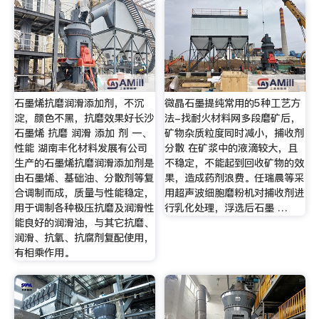
石墨烯抗磨润滑添加剂，不沉
微晶石墨提纯常用的5种工艺方
淀，颜色不黑，抗磨效果好长沙
法-找耐火材料网多段磨矿后，
石墨烯 抗磨 润滑 添加 剂 一、
矿物杂质粒度同时减小，捕收剂
性能 湖南丰化材料发展有公司
分散 在矿浆中的液滴较大，且
生产的石墨烯抗磨润滑添加剂是
不稳定，不能起到回收矿物的效
由石墨烯、基础油、分散剂等复
果，造成药剂浪费。任瑞晨等采
合调制而成，质量与性能稳定，
用超声波细胞磨粉机对捕收剂进
用于调制各种极压抗磨及润滑性
行乳化处理，浮选后石墨 …
能良好的润滑油，与其它抗磨、
润滑、抗氧、抗腐剂复配使用，
有相乘作用。