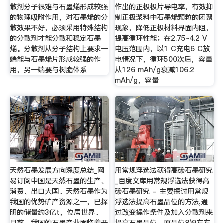
散剂分子很难与石墨烯形成较强
作出的正极极片导电率，有效抑
的物理吸附作用，对石墨烯的分
制正极浆料中石墨烯颗粒的团聚
散效果不好，必须采用特殊结构
现象，降低正极材料界面内阻，
的分散剂才能分散和稳定石墨
提高循环性能；在2.75~4.2 V
烯。分散剂从分子结构上要求一
电压范围内，以1 C充电6 C放
端能与石墨烯片形成较强的作
电情况下，循环500次后，容量
用，另一端要与树脂体系
从126 mAh/g衰减106.2
mAh/g，容量
天然石墨发展方向深度总结_网
用常规浮选法获得高碳石墨研究
易订阅中国是天然石墨的生产、
_百度文库用常规浮选法获得高
消费、出口大国。天然石墨作为
碳石墨研究 - 主要探讨用常规
我国的优势矿产资源之一，已探
浮选法提高石墨品位的方法,通
明的储量约3亿t，位居世界。
过改变操作条件及加入分散剂来
目前，我国的石墨产业面临着开
提高石墨品位。原品位8)9左右