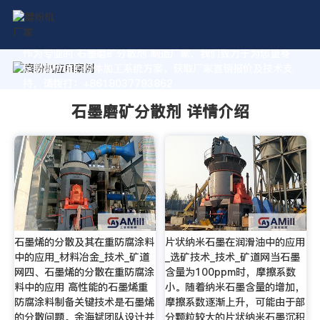
作为专业的 石墨磨矿分散剂 制造厂家，我们致力于为您量身
定制高价值的粉体加工系统方案。获取厂家直销报价及技术支
持，请拨打：+8618037793862
石墨磨矿分散剂 详情介绍
石墨烯的分散及其在重防腐涂料
片状纳米石墨在润滑油中的应用
中的应用_材料冶金_技术_矿道
_选矿技术_技术_矿道网当石墨
网四、石墨烯的分散在重防腐涂
含量为100ppm时，摩擦系数
料中的应用 高性能的石墨烯重
小。随着纳米石墨含量的增加，
防腐涂料制备关键技术是石墨烯
摩擦系数逐渐上升，可能由于部
的分散问题。余海斌团队设计并
分颗粒较大的片状纳米石墨沉积