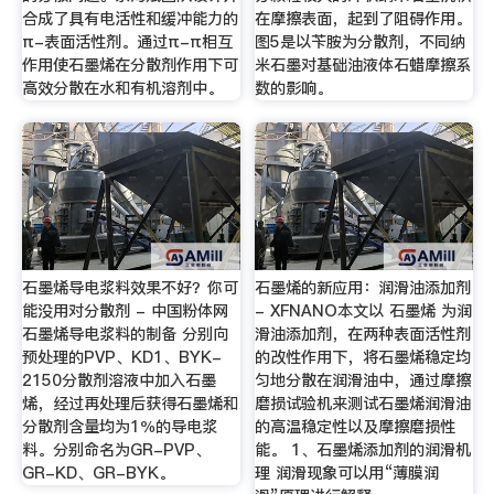
合成了具有电活性和缓冲能力的
在摩擦表面，起到了阻碍作用。
π-表面活性剂。通过π-π相互
图5是以苄胺为分散剂，不同纳
作用使石墨烯在分散剂作用下可
米石墨对基础油液体石蜡摩擦系
高效分散在水和有机溶剂中。
数的影响。
石墨烯导电浆料效果不好？你可
石墨烯的新应用：润滑油添加剂
能没用对分散剂 - 中国粉体网
- XFNANO本文以 石墨烯 为润
石墨烯导电浆料的制备 分别向
滑油添加剂，在两种表面活性剂
预处理的PVP、KD1、BYK-
的改性作用下，将石墨烯稳定均
2150分散剂溶液中加入石墨
匀地分散在润滑油中，通过摩擦
烯，经过再处理后获得石墨烯和
磨损试验机来测试石墨烯润滑油
分散剂含量均为1％的导电浆
的高温稳定性以及摩擦磨损性
料。分别命名为GR-PVP、
能。 1、石墨烯添加剂的润滑机
GR-KD、GR-BYK。
理 润滑现象可以用“薄膜润