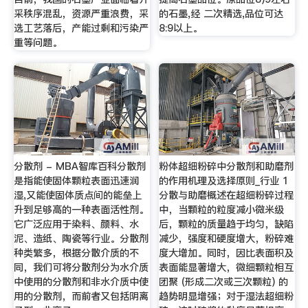
采秩序混乱，资源严重浪费，采
的石墨,经 二次精选,品位可达
选工艺落后，产能过剩和污染严
8:9以上。
重等问题。
分散剂 - MBA智库百科分散剂
粉体超细粉碎中分散剂和助磨剂
是指能使固体颗粒表面迅速润
的作用机理及选择原则_行业 1
湿,又能使固体质点间的能垒上
分散与助磨概述在超细粉碎过程
升到足够高的一种表面活性剂。
中，当颗粒的粒度减小微米级
它广泛应用于染料、颜料、水
后，颗粒的质量趋于均匀，缺陷
泥、造纸、陶瓷等行业。分散剂
减少，强度和硬度增大，粉碎难
种类繁多，根据分散介质的不
度大增加。同时，因比表面积及
同，我们可将分散剂分为水介质
表面能显著增大，微细颗粒相互
中使用的分散剂和非水介质中使
团聚 (形成二次或三次颗粒) 的
用的分散剂，而前者又包括阴离
趋势明显增强；对于湿法超细粉