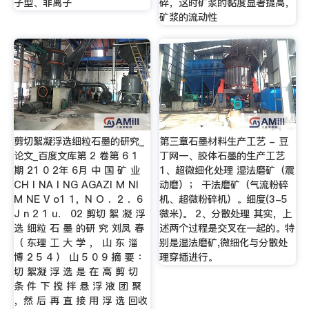
子型、非离子
碎，这时矿浆的黏度显著提高，
矿浆的流动性
剪切絮凝浮选细粒石墨的研究_
第三章石墨材料生产工艺 - 豆
论文_百度文库第 2 卷第 6 1
丁网一、胶体石墨的生产工艺
期 21 0 2年 6月 中 国 矿 业
1、超微细化处理 湿法磨矿（震
CH I NA I NG AGAZI M NI
动磨）； 干法磨矿（气流粉碎
M NE V o1 1，N O ．2 ．6
机、超微粉碎机）。细度(3-5
J n 2 1 u． 02 剪切 絮 凝 浮
微米)。 2、分散处理 其实，上
选 细粒 石 墨 的研 究 刘凤 春
述两个过程是交叉在一起的。特
（ 东理 工 大 学 ， 山 东 淄
别是湿法磨矿,微细化与分散处
博 2 5 4 ） 山 5 0 9 摘 要 ：
理穿插进行。
切 絮凝 浮 选 是 在 高 剪 切
条 件 下 搅 拌 悬 浮 液 团 聚
，然 后 再 直 接 用 浮 选 回收