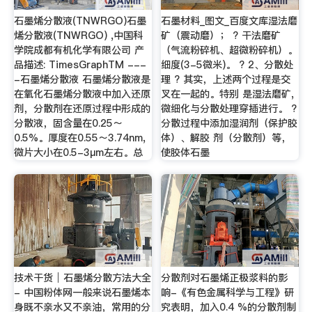
石墨烯分散液(TNWRGO)石墨
石墨材料_图文_百度文库湿法磨
烯分散液(TNWRGO) ,中国科
矿（震动磨）； ? 干法磨矿
学院成都有机化学有限公司 产
（气流粉碎机、超微粉碎机）。
品描述: TimesGraphTM ---
细度(3-5微米)。 ? 2、分散处
-石墨烯分散液 石墨烯分散液是
理 ? 其实，上述两个过程是交
在氧化石墨烯分散液中加入还原
叉在一起的。特别 是湿法磨矿,
剂，分散剂在还原过程中形成的
微细化与分散处理穿插进行。 ?
分散液，固含量在0.25～
分散过程中添加湿润剂（保护胶
0.5%。厚度在0.55～3.74nm,
体）、解胶 剂（分散剂）等，
微片大小在0.5-3μm左右。总
使胶体石墨
技术干货│石墨烯分散方法大全
分散剂对石墨烯正极浆料的影
- 中国粉体网一般来说石墨烯本
响-《有色金属科学与工程》研
身既不亲水又不亲油，常用的分
究表明，加入0.4 %的分散剂制