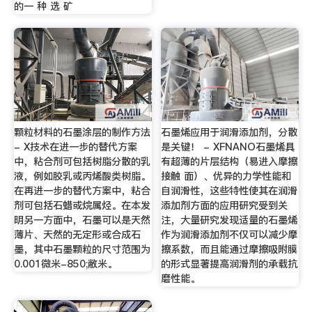
的一 种 选 矿
颗粒材料的石墨涂层的制作方法
石墨烯应用于润滑添加剂，分散
- X技术在进一步的替代方案
是关键！ - XFNANO石墨烯具
中，粘合剂可包括树脂分散的乳
有超薄的片层结构（易进入摩擦
液，例如胶乳或丙烯酸类树脂。
接触 面）、优异的力学性能和
在再进一步的替代方案中，粘合
自润滑性，这些特性使其在润滑
剂可包括石蜡或烷属烃。在本发
添加剂方面的应用研究受到关
明另一方面中，石墨可以是天然
注，大量研究发现适量的石墨烯
薄片、天然的无定形或合成石
作为润滑添加剂不仅可以减少摩
墨，其中石墨颗粒的尺寸范围为
擦系数，而且能通过摩擦吸附膜
0.001微米-850;敝米。
的形式显著提高润滑剂的承载抗
磨性能。