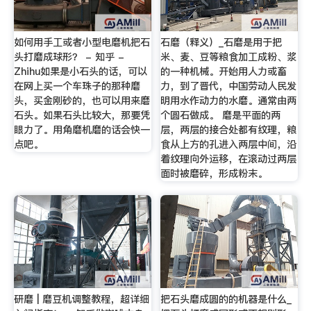
如何用手工或者小型电磨机把石
石磨（释义）_石磨是用于把
头打磨成球形？ - 知乎 -
米、麦、豆等粮食加工成粉、浆
Zhihu如果是小石头的话，可以
的一种机械。开始用人力或畜
在网上买一个车珠子的那种磨
力，到了晋代，中国劳动人民发
头，买金刚砂的，也可以用来磨
明用水作动力的水磨。通常由两
石头。如果石头比较大，那要凭
个圆石做成。 磨是平面的两
眼力了。用角磨机磨的话会快一
层，两层的接合处都有纹理，粮
点吧。
食从上方的孔进入两层中间，沿
着纹理向外运移，在滚动过两层
面时被磨碎，形成粉末。
研磨 | 磨豆机调整教程，超详细
把石头磨成圆的的机器是什么_