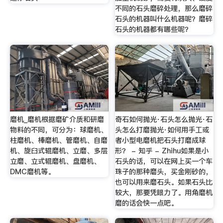
不同的石头磨碎处理，那么磨碎
石头的机器叫什么机器呢？磨碎
石头的机器都有哪些呢？
磨机_磨机根据磨矿介质和研磨
奇石如何抛光·石头怎么抛光·石
物料的不同，可分为：球磨机、
头怎么打磨抛光·如何用手工或
柱磨机、棒磨机、管磨机、自磨
者小型电磨机把石头打磨成球
机、旋臼式辊磨机、立磨、多层
形？ - 知乎 - Zhihu如果是小
立磨、立式辊磨机、盘磨机、
石头的话，可以在网上买一个车
DMC磨机等。
珠子的那种磨头，买金刚砂的，
也可以用来磨石头。如果石头比
较大，那要凭眼力了。用角磨机
磨的话会快一点吧。