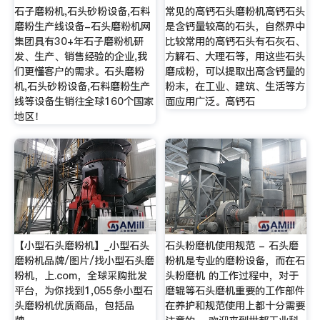
石子磨粉机,石头砂粉设备,石料
常见的高钙石头磨粉机高钙石头
磨粉生产线设备-石头磨粉机网
是含钙量较高的石头，自然界中
集团具有30+年石子磨粉机研
比较常用的高钙石头有石灰石、
发、生产、销售经验的企业,我
方解石、大理石等，用这些石头
们更懂客户的需求。石头磨粉
磨成粉，可以提取出高含钙量的
机,石头砂粉设备,石料磨粉生产
粉末，在工业、建筑、生活等方
线等设备生销往全球160个国家
面应用广泛。高钙石
地区！
【小型石头磨粉机】_小型石头
石头粉磨机使用规范 - 石头磨
磨粉机品牌/图片/找小型石头磨
粉机是专业的磨粉设备，而在石
粉机，上.com，全球采购批发
头粉磨机 的工作过程中，对于
平台，为你找到1,055条小型石
磨辊等石头磨机重要的工作部件
头磨粉机优质商品，包括品
在养护和规范使用上都十分需要