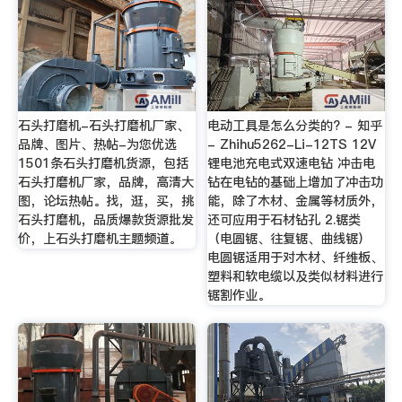
石头打磨机-石头打磨机厂家、
电动工具是怎么分类的? - 知乎
品牌、图片、热帖-为您优选
- Zhihu5262-Li-12TS 12V
1501条石头打磨机货源，包括
锂电池充电式双速电钻 冲击电
石头打磨机厂家，品牌，高清大
钻在电钻的基础上增加了冲击功
图，论坛热帖。找，逛，买，挑
能，除了木材、金属等材质外，
石头打磨机，品质爆款货源批发
还可应用于石材钻孔 2.锯类
价，上石头打磨机主题频道。
（电圆锯、往复锯、曲线锯）
电圆锯适用于对木材、纤维板、
塑料和软电缆以及类似材料进行
锯割作业。