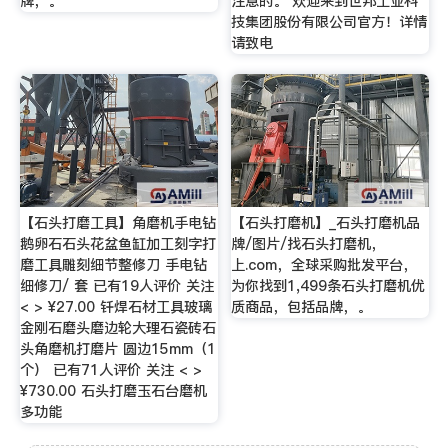
牌，。
注意的。 欢迎来到世邦工业科
技集团股份有限公司官方！详情
请致电
【石头打磨工具】角磨机手电钻
【石头打磨机】_石头打磨机品
鹅卵石石头花盆鱼缸加工刻字打
牌/图片/找石头打磨机，
磨工具雕刻细节整修刀 手电钻
上.com，全球采购批发平台，
细修刀/ 套 已有19人评价 关注
为你找到1,499条石头打磨机优
< > ¥27.00 钎焊石材工具玻璃
质商品，包括品牌，。
金刚石磨头磨边轮大理石瓷砖石
头角磨机打磨片 圆边15mm（1
个） 已有71人评价 关注 < >
¥730.00 石头打磨玉石台磨机
多功能