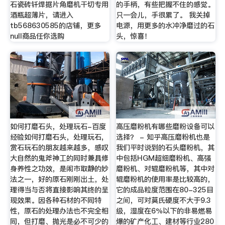
石瓷砖钎焊据片角磨机干切专用
的手柄，有些把握不住的感觉。
酒瓶超薄片，请进入
只一会儿，手很累了。 我关掉
tb568630585的店铺，更多
电源，用更多的水冲净磨过的石
null商品任你选购
头，惊喜！
如何打磨石头，处理玩石-百度
高压磨粉机有哪些磨粉设备可以
经验如何打磨石头，处理玩石,
选择？ - 知乎高压磨粉机也是
赏石玩石的朋友越来越多，感叹
我们平时说到的石头磨粉机，其
大自然的鬼斧神工的同时兼具修
中包括HGM超细磨粉机、高强
身养性之功效，是闹市取静的妙
磨粉机、对辊磨粉机等，其中对
法之一，好的原石刚刚出土，处
辊磨粉机的使用率是比较高的，
理得当与否将直接影响其终的呈
它的成品粒度范围在80-325目
现效果。因各种石材的不同特
之间，可对莫氏硬度不大于9.3
性，原石的处理办法也不完全相
级，湿度在6％以下的非易燃易
同，但打磨、抛光是必不可少的
爆的矿产化工、建材等行业280