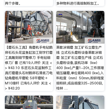
两个步骤。
多种物料进行高细制粉加工。
【磨石头工具】角磨机手电钻鹅
莱歇冰铜磨 加工矿石立磨生产
卵石石头花盆鱼缸加工刻字打磨
线 立式石头磨粉设备莱歇冰铜
工具雕刻细节整修刀 手电钻细
磨 加工矿石立磨生产线 立式石
修刀/ 套 已有19人评价 关注 <
头磨粉设备,装机功率（kw）
> ¥43.10 东匠石头花盆制作工
400 (kw),产量1-20t,工作原理
具打磨磨头石材鹅卵石清底刀电
辊压碾磨,单位能耗400 (kw),入
钻角磨机平磨轮 58平磨轮＋
料粒度（mm）50mm,粉碎程度
M10接杆 已有6人评价 关注 <
细粉碎,成品细度325-2500目,
> ¥43.20
桂林 …