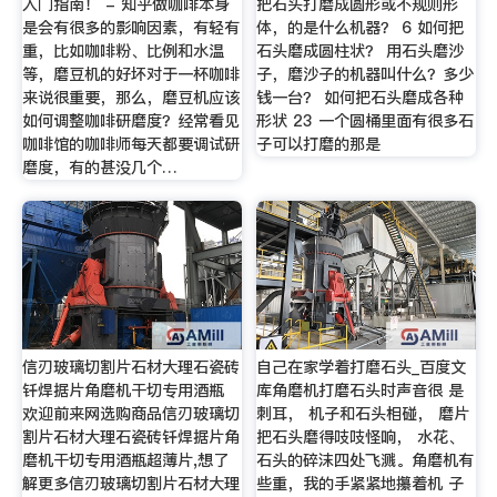
入门指南！ - 知乎做咖啡本身
把石头打磨成圆形或不规则形
是会有很多的影响因素，有轻有
体，的是什么机器？ 6 如何把
重，比如咖啡粉、比例和水温
石头磨成圆柱状？ 用石头磨沙
等，磨豆机的好坏对于一杯咖啡
子，磨沙子的机器叫什么？多少
来说很重要，那么，磨豆机应该
钱一台？ 如何把石头磨成各种
如何调整咖啡研磨度？经常看见
形状 23 一个圆桶里面有很多石
咖啡馆的咖啡师每天都要调试研
子可以打磨的那是
磨度，有的甚没几个…
信刃玻璃切割片石材大理石瓷砖
自己在家学着打磨石头_百度文
钎焊据片角磨机干切专用酒瓶
库角磨机打磨石头时声音很 是
欢迎前来网选购商品信刃玻璃切
刺耳， 机子和石头相碰， 磨片
割片石材大理石瓷砖钎焊据片角
把石头磨得吱吱怪响， 水花、
磨机干切专用酒瓶超薄片,想了
石头的碎沫四处飞溅。角磨机有
解更多信刃玻璃切割片石材大理
些重，我的手紧紧地攥着机 子