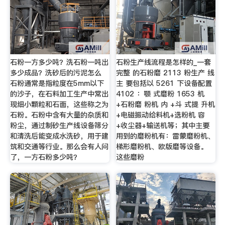
石粉一方多少吨？洗石粉一吨出
石粉生产线流程是怎样的_一套
多少成品？洗砂后的污泥怎么
完整 的石粉磨 2113 粉生产 线
石粉通常是指粒度在5mm以下
主 要包括以 5261 下设备配置
的沙子，在石料加工生产中常出
4102 ：颚 式磨粉 1653 机
现细小颗粒和石面，这些称之为
+石粉磨 粉机 内 +斗 式提 升机
石粉。石粉中含有大量的杂质和
+电磁振动给料机+选粉机 容
粉尘，通过制砂生产线设备筛分
+收尘器+输送机等；其中主要
和清洗后能变成水洗砂，用于建
用到的磨粉机有：雷蒙磨粉机、
筑和交通等行业。那么会有人问
梯形磨粉机、欧版磨等设备。
了，一方石粉多少吨？
这些磨粉