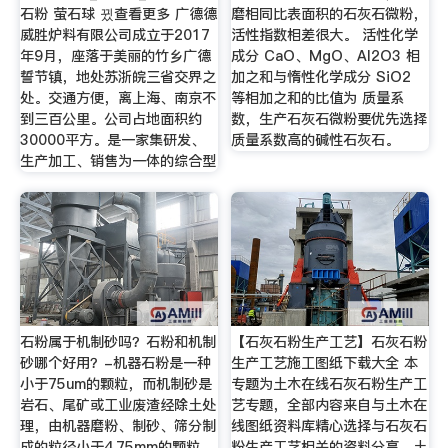
石粉 萤石球 뀠查看更多 广德德
磨相同比表面积的石灰石微粉，
威胜炉料有限公司成立于2017
活性指数相差很大。 活性化学
年9月，座落于美丽的竹乡广德
成分 CaO、MgO、Al2O3 相
誓节镇，地处苏浙皖三省交界之
加之和与惰性化学成分 SiO2
处。交通方便，离上海、南京不
等相加之和的比值为 质量系
到三百公里。公司占地面积约
数，生产石灰石微粉要优先选择
30000平方。是一家集研发、
质量系数高的碱性石灰石。
生产加工、销售为一体的综合型
石粉属于机制砂吗？石粉和机制
【石灰石粉生产工艺】石灰石粉
砂哪个好用？-机器石粉是一种
生产工艺施工图纸下载大全 本
小于75um的颗粒，而机制砂是
专题为土木在线石灰石粉生产工
岩石、尾矿或工业废渣经除土处
艺专题，全部内容来自与土木在
理，由机器磨粉、制砂、筛分制
线图纸资料库精心选择与石灰石
成的粒径小于4.75mm的颗粒，
粉生产工艺相关的资料分享，土