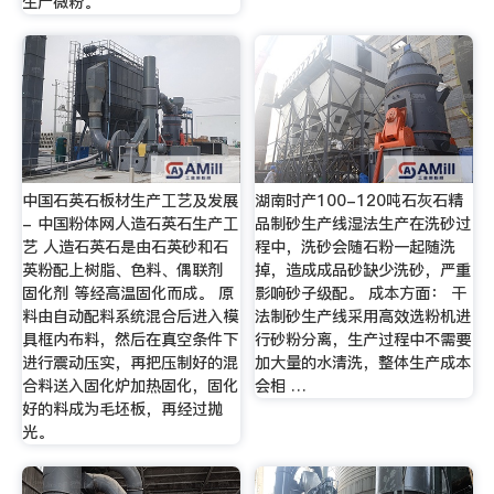
生产微粉。
中国石英石板材生产工艺及发展
湖南时产100-120吨石灰石精
- 中国粉体网人造石英石生产工
品制砂生产线湿法生产在洗砂过
艺 人造石英石是由石英砂和石
程中，洗砂会随石粉一起随洗
英粉配上树脂、色料、偶联剂
掉，造成成品砂缺少洗砂，严重
固化剂 等经高温固化而成。 原
影响砂子级配。 成本方面： 干
料由自动配料系统混合后进入模
法制砂生产线采用高效选粉机进
具框内布料，然后在真空条件下
行砂粉分离，生产过程中不需要
进行震动压实，再把压制好的混
加大量的水清洗，整体生产成本
合料送入固化炉加热固化，固化
会相 …
好的料成为毛坯板，再经过抛
光。