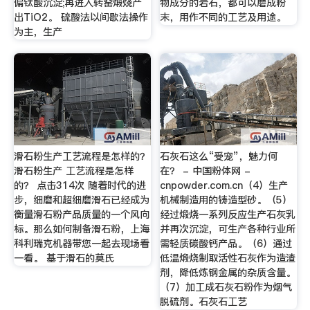
偏钛酸沉淀;再进入转窑煅烧产
物成分的岩石，都可以磨成粉
出TiO2。 硫酸法以间歇法操作
末，用作不同的工艺及用途。
为主，生产
滑石粉生产工艺流程是怎样的？
石灰石这么“受宠”，魅力何
滑石粉生产 工艺流程是怎样
在？ - 中国粉体网 -
的？ 点击314次 随着时代的进
cnpowder.com.cn（4）生产
步，细磨和超细磨滑石已经成为
机械制造用的铸造型砂。（5）
衡量滑石粉产品质量的一个风向
经过煅烧一系列反应生产石灰乳
标。那么如何制备滑石粉，上海
并再次沉淀，可生产各种行业所
科利瑞克机器带您一起去现场看
需轻质碳酸钙产品。（6）通过
一看。 基于滑石的莫氏
低温煅烧制取活性石灰作为造渣
剂，降低炼钢金属的杂质含量。
（7）加工成石灰石粉作为烟气
脱硫剂。石灰石工艺