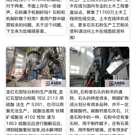
对于两者，市面上存在一些疑
木在线为国内专业的土木工程垂
声，石粉属于机制砂吗？石粉和
直站点，聚集了1700万土木工
机制砂哪个好用？是用户群中疑
程师在线交流，土木在线伴你成
惑较多的问题，关于这个问题，
长，更多石灰石粉生产工艺相关
下文来为您揭晓答案。
资料请访问土木在线图纸资料
库!
金红石型钛白粉的生产流程_金
石粉_石粉是石头的粉末的通
红石型钛白粉既 可以 2113 用
称，石头的种类很多，根据矿物
硫酸 法生 产 5261，也可以用
成分划分有很多品种，并不一定
氯化法生产。 硫酸法是用 钛精
是碳酸钙。碳酸钙是石灰石，只
矿或酸溶 4102 性钛 渣与
是石粉中的一种，石粉中还有滑
1653 硫酸反应进行酸解反应，
石粉，用于制作腻子。还有石英
得到硫酸氧钛溶液,经水解得到
粉，用作制作玻璃。还有很多矿