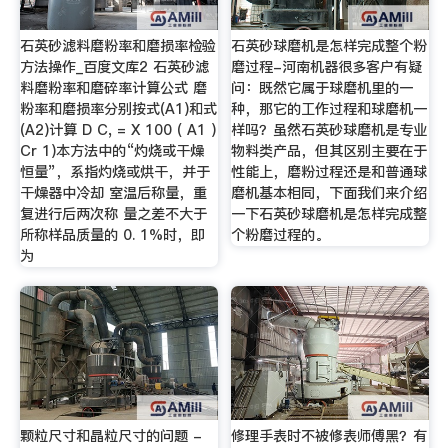
石英砂滤料磨粉率和磨损率检验
石英砂球磨机是怎样完成整个粉
方法操作_百度文库2 石英砂滤
磨过程-河南机器很多客户有疑
料磨粉率和磨碎率计算公式 磨
问：既然它属于球磨机里的一
粉率和磨损率分别按式(A1)和式
种，那它的工作过程和球磨机一
(A2)计算 D C, = X 100 ( A1 )
样吗？虽然石英砂球磨机是专业
Cr 1)本方法中的“灼烧或干燥
物料类产品，但其区别主要在于
恒量”，系指灼烧或烘干，并于
性能上，磨粉过程还是和普通球
干燥器中冷却 室温后称量，重
磨机基本相同，下面我们来介绍
复进行后两次称 量之差不大于
一下石英砂球磨机是怎样完成整
所称样品质量的 0. 1%时，即
个粉磨过程的。
为
颗粒尺寸和晶粒尺寸的问题 -
修理手表时不被修表师傅黑？有