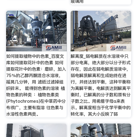
玻璃用
如何提取植物中的色素_百度文
解离度_弱电解质在水溶液中只
库如何提取花叶中的色素 如何
部分电离，绝大部分以分子形式
提取花叶中的色素：磨碎，加入
存在，因此在弱电解质溶液中，
75％的乙醇丙酮混合水溶液，
弱电解质解离和生成始终在进
摇晃几分钟，用 滤纸过滤掉组
行，并终达到平衡，这种平衡称
织碎末。 能得到色素的溶液 植
为离解平衡。电解质达到解离平
物色素的种类 ：植物色素类
衡时，已解离的分子数和原有分
(Phytochromes)在中草药中分
子数之比。用希腊字母α来表
布很广，主要有脂溶 往色素与
示。解离度相当于化学平衡中的
水溶性色素两类。
转化率，其大小反映了弱