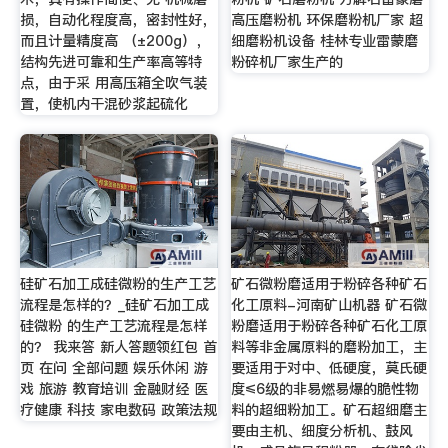
损，自动化程度高，密封性好，
高压磨粉机 环保磨粉机厂家 超
而且计量精度高 （±200g），
细磨粉机设备 桂林专业雷蒙磨
结构先进可靠和生产率高等特
粉碎机厂家生产的
点，由于采 用高压箱全吹气装
置，使机内干混砂浆起硫化
硅矿石加工成硅微粉的生产工艺
矿石微粉磨适用于粉碎各种矿石
流程是怎样的？_硅矿石加工成
化工原料-河南矿山机器 矿石微
硅微粉 的生产工艺流程是怎样
粉磨适用于粉碎各种矿石化工原
的？ 我来答 新人答题领红包 首
料等非金属原料的磨粉加工，主
页 在问 全部问题 娱乐休闲 游
要适用于对中、低硬度，莫氏硬
戏 旅游 教育培训 金融财经 医
度≤6级的非易燃易爆的脆性物
疗健康 科技 家电数码 政策法规
料的超细粉加工。矿石超细磨主
要由主机、细度分析机、鼓风