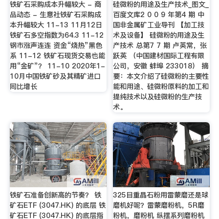
铁矿石采购成本升幅较大 - 商
硅微粉的用途及生产技术_图文_
品动态 - 生意社铁矿石采购成
百度文库2 0 0 9 年第4 期 中
本升幅较大 11-13 11月12日
国非金属矿工业导刊 【加工技
铁矿石多空指数为64.3 11-12
术及设备】 硅微粉的用途及生
钢市涨声连连 资金“烧热”黑色
产技术 总第7 7 期 卢英常，张
系 11-12 铁矿石现货交易也能
跃英 （中国建材国际工程有限
用“金矿”？ 11-10 2020年1-
公司，安徽 蚌埠 233018） 摘
10月中国铁矿砂及其精矿进口
要：本文介绍了硅微粉的主要性
同比增长
能和用途、硅微粉原料的加工和
提纯技术以及硅微粉的生产技
术。
铁矿石准备创新高的节奏？ 铁
325目重晶石粉用雷蒙磨还是球
矿石ETF (3047.HK) 的底层 铁
磨机好呢？雷蒙磨粉机，5R磨
矿石ETF (3047.HK) 的底层指
粉机，磨粉机 纵摆系列磨粉机