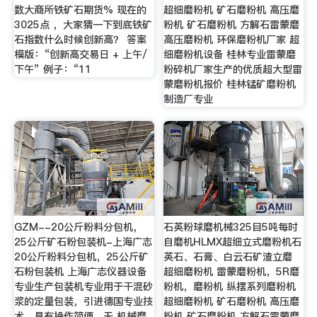
数大商所铁矿石期货% 现在的
超细磨粉机 矿石磨粉机 高压磨
3025点 ，大家猜一下到底铁矿
粉机 矿石磨粉机 方解石雷蒙磨
石指数什么时候创新高？ 答案
高压磨粉机 环保磨粉机厂家 超
模版：“创新高交易日 + 上午/
细磨粉机设备 桂林专业雷蒙磨
下午” 例子：“11
粉碎机厂家生产的优质超大型雷
蒙磨粉机报价 桂林锰矿磨粉机
制造厂专业
GZM--20公斤粉料分包机，
石英粉球磨机械325目5吨每时
25公斤矿石粉包装机-上海广志
自磨机HLMX超细立式磨粉机石
20公斤粉料分包机，25公斤矿
英石、石膏、白云石矿渣立磨
石粉包装机 上海广志仪器设备
超细磨粉机 雷蒙磨粉机，5R磨
专业生产包装机专业用于干混砂
粉机，磨粉机 纵摆系列磨粉机
浆的定量包装，引进德国专业技
超细磨粉机 矿石磨粉机 高压磨
术，具有操作简便、无 机械磨
粉机 矿石磨粉机 方解石雷蒙磨