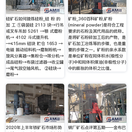
硅矿石如何提炼硅粉_硅 粉 的
矿粉_360百科矿粉,矿粉
加 工 ①袋装硅 2113 块→行吊
(mineral powder)是符合工程
或叉车吊卸 5261 →颚 式磨粉
要求的石粉及其代用品的统称。
机→ 4102 斗式提升机
是将矿石粉碎加工后的产物，是
→≤15mm 硅块 贮仓 1653 →
矿石加工冶炼等的步骤，也是重
电磁 振动给料机→磨制粉机→
要的步骤之一。矿粉的亲水系数
旋风分离器→集粉仓→筛分机→
是单位矿粉在同体积水(极性分
成品硅粉→布袋过滤器→收尘罐
子)中和同体积煤油(非极性分子)
→尾气放空抽风机。 ②硅块→
中的膨胀的体积之比值。
磨粉→
2020年上半年铁矿石市场形势
钢厂矿石点评第五期——金布巴