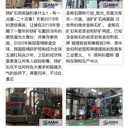
铁矿石到底缺的是什么？-有一
金刚石微粉介绍_图文_百度文库
点墨-二十次幂1 天前2019年
另一方面，该矿矿石纯度超 过
的溃坝事故，让被在2018年雪
世界的南非金刚石矿。 金刚石
藏了一整年的铁矿石重回当年的
矿石有岩浆岩和砂矿两类。已知
期货星光大舞台，并勇夺黑色
含金刚石的岩浆岩有金伯利岩、
组。2020年新冠疫情肆虐全
钾 镁煌斑岩和橄榄岩3种，其中
球，我国疫情防护控制成为全球
金伯利岩型和钾镁煌斑岩型具有
五道杠标兵少年，之后的经济恢
工业意义。 Ⅱ. 原料的磨粉 磨
复更是让所有人刮目相看，铁矿
粉在微粉生产中占
石也不出所料在大需求和极端天
气的加持下，再度归来，不过位
置近