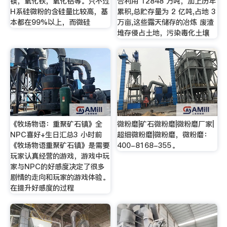
镁，氧化铁，氧化铝等。只不过
合利用 12848 万吨，加上历年
H系硅微粉的含硅量比较高，基
累积,总贮存量为 2 亿吨,占地 3
本都在99%以上，而微硅
万亩,这些露天储存的冶炼 废渣
堆存侵占土地，污染毒化土壤
《牧场物语：重聚矿石镇》全
微粉磨|矿石微粉磨|微粉磨厂家|
NPC喜好+生日汇总3 小时前
超细微粉磨|微粉磨，微粉磨：
《牧场物语重聚矿石镇》是需要
400-8168-355。
玩家认真经营的游戏，游戏中玩
家与NPC的好感度决定了很多
剧情的走向和玩家的游戏体验。
在提升好感度的过程