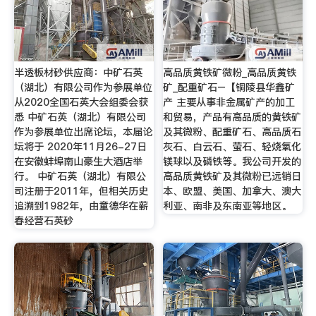
半透板材砂供应商：中矿石英
高品质黄铁矿微粉_高品质黄铁
（湖北）有限公司作为参展单位
矿_配重矿石–【铜陵县华鑫矿
从2020全国石英大会组委会获
产 主要从事非金属矿产的加工
悉 中矿石英（湖北）有限公司
和贸易，产品有高品质的黄铁矿
作为参展单位出席论坛，本届论
及其微粉、配重矿石、高品质石
坛将于 2020年11月26-27日
灰石、白云石、萤石、轻烧氧化
在安徽蚌埠南山豪生大酒店举
镁球以及磷铁等。我公司开发的
行。 中矿石英（湖北）有限公
高品质黄铁矿及其微粉已远销日
司注册于2011年，但相关历史
本、欧盟、美国、加拿大、澳大
追溯到1982年，由童德华在蕲
利亚、南非及东南亚等地区。
春经营石英砂