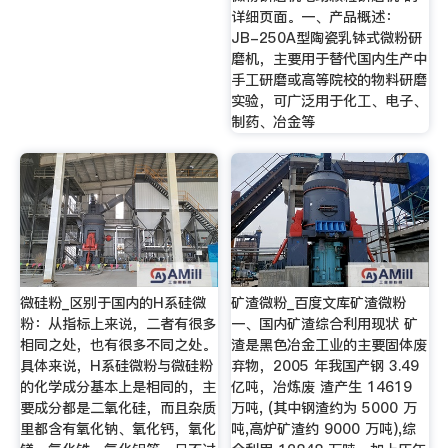
详细页面。一、产品概述：
JB-250A型陶瓷乳钵式微粉研
磨机，主要用于替代国内生产中
手工研磨或高等院校的物料研磨
实验，可广泛用于化工、电子、
制药、冶金等
微硅粉_区别于国内的H系硅微
矿渣微粉_百度文库矿渣微粉
粉：从指标上来说，二者有很多
一、国内矿渣综合利用现状 矿
相同之处，也有很多不同之处。
渣是黑色冶金工业的主要固体废
具体来说，H系硅微粉与微硅粉
弃物，2005 年我国产钢 3.49
的化学成分基本上是相同的，主
亿吨，冶炼废 渣产生 14619
要成分都是二氧化硅，而且杂质
万吨, (其中钢渣约为 5000 万
里都含有氧化钠、氧化钙，氧化
吨,高炉矿渣约 9000 万吨),综