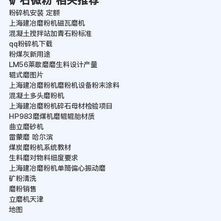
矿石微粉 相关推荐
粉碎机安装 定额
上海建冶磨粉机磁瓦磨机
混凝土搅拌站加青石粉标准
qq粉碎机下载
粉煤灰新用途
LM56莱歇磨磨生料设计产量
辊式磨图片
上海建冶磨粉机磨粉机设备粉末涂料
混凝土多头磨粉机
上海建冶磨粉机碎石母材检验项目
HP983磨煤机磨辊辊胎材质
曲立磨砂机
雷蒙磨 哈尔滨
煤炭磨粉机系统教材
生料磨对物料细度要求
上海建冶磨粉机单筒偏心振动磨
矿粉清洗
磨粉销售
立磨机天津
地图