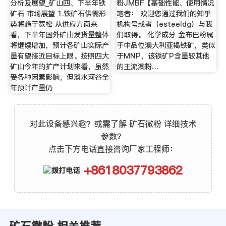
分析及展望_矿山四、下半年铁
粉JMBF【基础性能、使用情况
矿石 市场展望 1.铁矿石供需形
笔者： 欢迎您通过我们的知乎
势将趋于宽松 从供应方面来
机构号或者（esteeldg）与我
看，下半年国外矿山发货量整体
们取得。 化学成分 金布巴粉属
将继续增加，预计各矿山实际产
于中品位澳大利亚褐铁矿，类似
量有望接近目标上限。按照四大
于MNP，该铁矿P含量较其他
矿山今年的扩产计划来看，虽然
的主流澳粉…
受各种因素影响，但淡水河谷全
年预计产量仍
对此设备感兴趣？或需了解 矿石微粉 详细技术
参数？
点击下方电话直接咨询厂家工程师：
+8618037793862