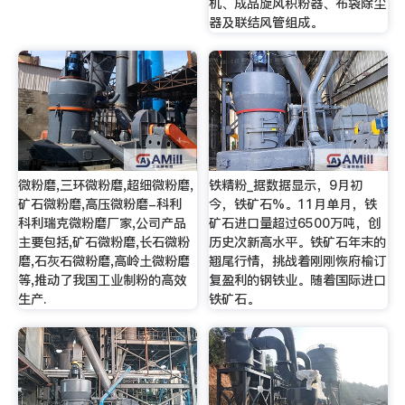
机、成品旋风积粉器、布袋除尘
器及联结风管组成。
微粉磨,三环微粉磨,超细微粉磨,
铁精粉_据数据显示，9月初
矿石微粉磨,高压微粉磨-科利
今，铁矿石%。11月单月，铁
科利瑞克微粉磨厂家,公司产品
矿石进口量超过6500万吨，创
主要包括,矿石微粉磨,长石微粉
历史次新高水平。铁矿石年末的
磨,石灰石微粉磨,高岭土微粉磨
翘尾行情，挑战着刚刚恢府榆订
等,推动了我国工业制粉的高效
复盈利的钢铁业。随着国际进口
生产.
铁矿石。