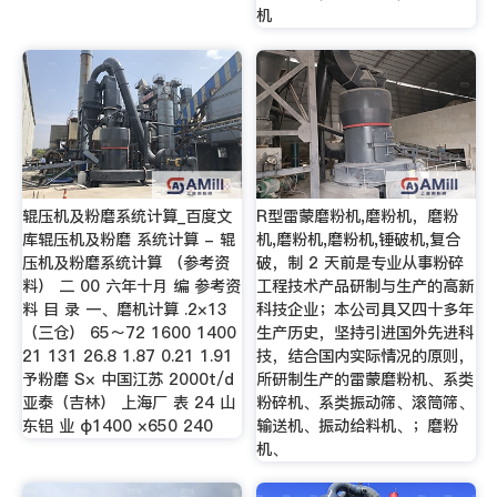
机
辊压机及粉磨系统计算_百度文
R型雷蒙磨粉机,磨粉机，磨粉
库辊压机及粉磨 系统计算 - 辊
机,磨粉机,磨粉机,锤破机,复合
压机及粉磨系统计算 （参考资
破，制 2 天前是专业从事粉碎
料） 二 00 六年十月 编 参考资
工程技术产品研制与生产的高新
料 目 录 一、磨机计算 .2×13
科技企业；本公司具又四十多年
（三仓） 65～72 1600 1400
生产历史，坚持引进国外先进科
21 131 26.8 1.87 0.21 1.91
技，结合国内实际情况的原则，
予粉磨 S× 中国江苏 2000t/d
所研制生产的雷蒙磨粉机、系类
亚泰（吉林） 上海厂 表 24 山
粉碎机、系类振动筛、滚筒筛、
东铝 业 φ1400 ×650 240
输送机、振动给料机、；磨粉
机、