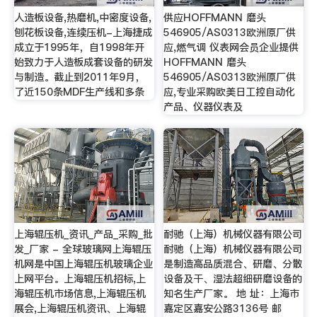
人造板设备,热磨机,中密度设备,
供应HOFFMANN 磨头
刨花板设备,连续压机-上海捷成
546905/AS0313欧洲原厂供
成立于1995年，自1998年开
应,燃气调 仪表网会员企业提供
始致力于人造板成套设备的研发
HOFFMANN 磨头
与制造。截止到2011年9月，
546905/AS0313欧洲原厂供
了近150条MDF生产线和多条
应,专业采购欧美日工控自动化
产品、仪器仪表及
上海辊压机_资讯_产品_采购_批
耐驰（上海）机械仪器有限公司
发_厂家 - 全球玻璃网上海辊压
耐驰（上海）机械仪器有限公司
机网是中国上海辊压机玻璃企业
是制造高品质混合、研磨、分散
上网平台。上海辊压机招标,上
设备及干、湿法超细研磨设备的
海辊压机市场信息,上海辊压机
知名生产厂家。 地 址：上海市
展会,上海辊压机资讯、上海辊
嘉定区嘉安公路3136号 邮