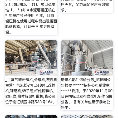
2.1 项目概况： (1)、项目必要
户声音，全力满足客户有效需
性 1、 * 线1#水泥磨辊压机在
求。
* 年投产今已使用 * 年，目前
辊压机在使用过程中易出现辊面
脱落现象，计划于 * 年更换磨
辊。
_主营气流粉碎机,分级机,改性机
磨煤机配件询价公告_招标网公
主营：气流粉碎机,分级机,改性
告摘要 *****招标公司受业主
机,球磨机,转子磨,纤维粉碎机,
*****委托，于2020年11月09
辊压磨,粉体解聚打散机,我公司
日在招标网发布磨煤机配件询价
位于南汇镇园中路533号16#。
公告。 各有关单位请于前与公
告中。