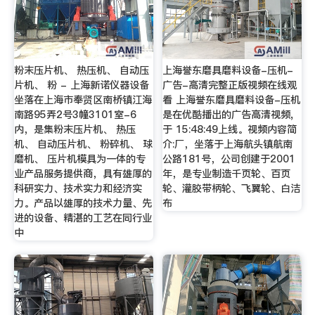
粉末压片机、 热压机、 自动压
上海誉东磨具磨料设备-压机-
片机、 粉 - 上海新诺仪器设备
广告-高清完整正版视频在线观
坐落在上海市奉贤区南桥镇江海
看 上海誉东磨具磨料设备-压机
南路95弄2号3幢3101室-6
是在优酷播出的广告高清视频,
内，是集粉末压片机、 热压
于 15:48:49上线。视频内容简
机、 自动压片机、 粉碎机、 球
介:厂，坐落于上海航头镇航南
磨机、 压片机模具为一体的专
公路181号，公司创建于2001
业产品服务提供商，具有雄厚的
年，是专业制造千页轮、百页
科研实力、技术实力和经济实
轮、灌胶带柄轮、飞翼轮、白洁
力。产品以雄厚的技术力量、先
布
进的设备、精湛的工艺在同行业
中