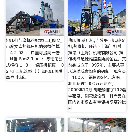
辊压机与磨机的配套(二)_图文_
热压机,滚压机,连续平压机,砂光
百度文库加辊压机的效益估算
机,热磨机-拜诺（上海）机械
．4 2 03 ． 产量可提高一倍
拜诺（上海）机械有限公司 拜
，N辊 Ⅳm2 3 ＝ ／ 与理论公
诺机械是捷雅控股所属企业，其
式相符 。 8 － 辊压机核算 ．3
前身成立于1995年，主要从事
2 辊 压机选型（ ）加辊压机后
人造板成套设备的研制，现有员
单位 电耗。
工160人，销售额2亿元左右，
利润超过1000万元左右，
2009年10月,制造销售了132套
中密度、刨花板设备，其产品在
国内的市场占有率保持很高的比
例