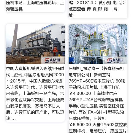
压机市场、上海辊压机论坛、上
编：201814 ：黄小姐 电 话：
海辊压机
点击查看 传 真 邮 箱： 网
址：
中国人造板机械进入连续平压时
压样机_振动磨–【长春科光机
代 _资讯_中国涂附磨具网2009
电有限公司】新诺直销
～2015年，中国人造板机械进
769YP-60E粉末压片机 60吨
入连续平压时代。连续平压时代
手动粉末压片机 上海压样机
已来临，上海板机一马当先，吉
￥4,300.00 上海精胜供应
林敦化亚联异军突起，上海捷成
769YP-24B台式粉末压样机
白鹤厚积薄发，苏福马不甘人
手动小型油压机 实验室红外压
后。连续压机的国产化，可以迅
片机 面议 FA-SH-1型手动液
速 …
压式压样机，压片机
￥6,600.00 天誉TY502数控液
压制样机，电动压机，液压压片