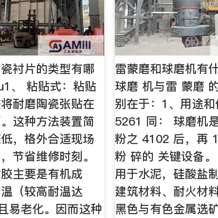
陶瓷衬片的类型有哪
雷蒙磨和球磨机有什
gou1、 粘贴式：粘贴
球磨 机与雷 蒙磨 的
胶将耐磨陶瓷张贴在
别在于：1、用途和
面。这种方法装置简
5261 同： 球磨
较低，格外合适现场
粉之 4102 后，再 
工，节省维修时刻。
粉 碎的 关键设备。
粘胶主要是有机成
用于水泥，硅酸盐
高温（较高耐温达
建筑材料、耐火材
，且易老化。因而这种
黑色与有色金属选