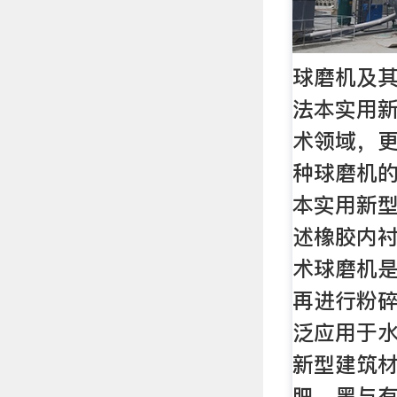
球磨机及
法本实用
术领域，
种球磨机
本实用新
述橡胶内
术球磨机
再进行粉
泛应用于
新型建筑
肥、黑与