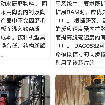
动来研磨物料。 陶
用系统中，要求既
机采用陶瓷内衬及陶
扩展RAM时，应优
磨产品中不会因磨机
（）。 根据研究，
衬板而混入铁杂质，
的反应速度受内扩
铁成本。该种机型具
而提高脱硫速度的
、噪音低、结构新颖
（）。 DAC083
点。
路模拟信号的同步
利用了该芯片的