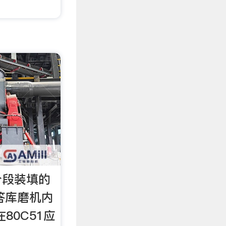
分段装填的
问答库磨机内
80C51应