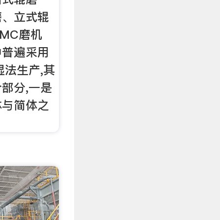
磨、立式辊
MC磨机
中普遍采用
湿法生产,其
部分,一是
体与简体之