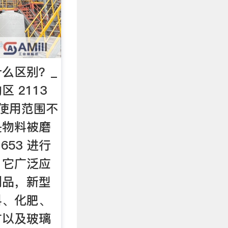
么区别？_
区 2113
使用范围不
机是物料被磨
1653 进行
 它广泛应
制品，新型
料、化肥、
矿以及玻璃