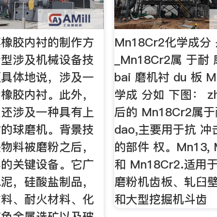
其橡胶内衬的制作方
Mn18Cr2化学成
新型涉及机械设备技
_Mn18Cr2属 于
更具体地说，涉及一
bai 磨机衬 du 板 M
的橡胶内衬。此外，
学成 分如 下图： z
型还涉及一种具有上
后的 Mn18Cr2属
衬的球磨机。背景技
dao,主要用于抗 冲
是物料被磨粉之后，
的部件 权。Mn13, M
碎的关键设备。它广
和 Mn18Cr2.适
水泥，硅酸盐制品，
磨粉机齿板、轧臼
材料、耐火材料、化
和大型挖掘机斗齿
有色金属选矿以及玻