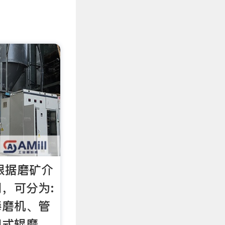
机根据磨矿介
，可分为:
棒磨机、管
臼式辊磨