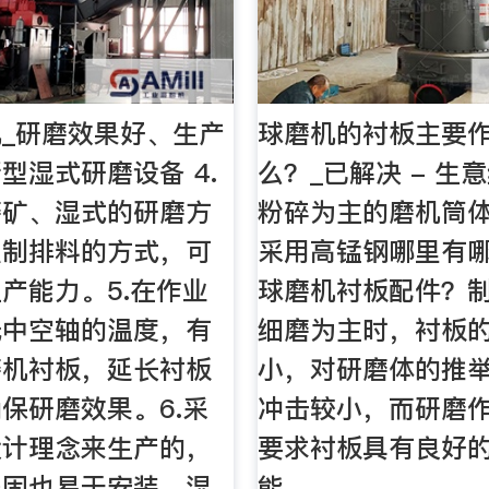
_研磨效果好、生产
球磨机的衬板主要
型湿式研磨设备 4.
么？_已解决 - 生
磨矿、湿式的研磨方
粉碎为主的磨机筒
强制排料的方式，可
采用高锰钢哪里有
产能力。5.在作业
球磨机衬板配件？制
低中空轴的温度，有
细磨为主时，衬板
磨机衬板，延长衬板
小，对研磨体的推
保研磨效果。6.采
冲击较小，而研磨
设计理念来生产的，
要求衬板具有良好
坚固也易于安装。湿
能。