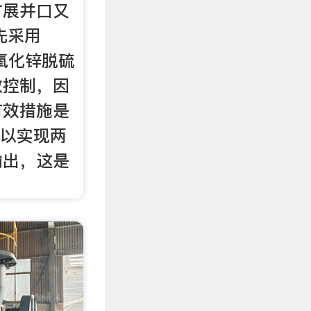
扩展并口又
先采用
氧化锌脱硫
散控制，因
有效措施是
2可以实现两
输出，这是