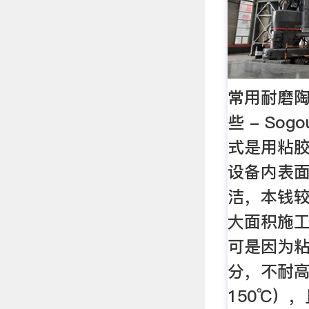
常用耐磨
些 - So
式是用粘
设备内表
洁，本钱
大面积施
可是因为
分，不耐
150℃）