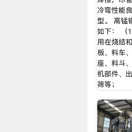
冷弯性能良
型。 高锰
如下： （
用在烧结
板、料车
座、料斗
机部件、
筛等；