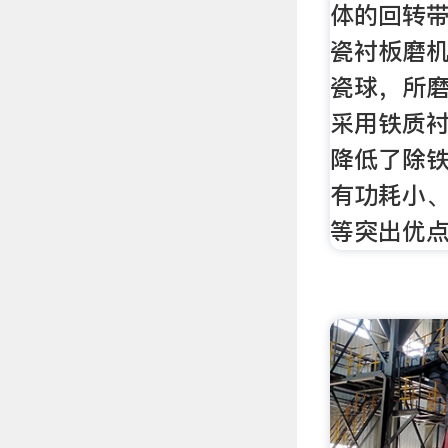
体的回转带
瓷衬板磨
瓷球，所
采用铁质
降低了除
有功耗小
等突出优