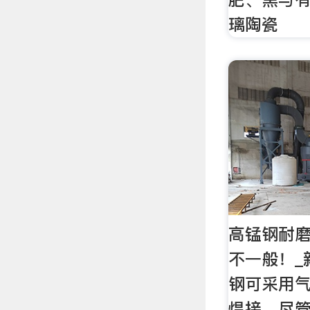
璃陶瓷
高锰钢耐
不一般！_
钢可采用
焊接，尽管