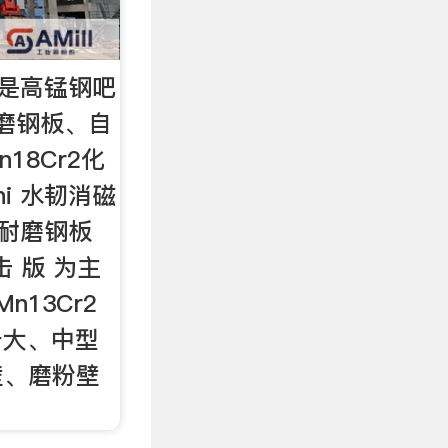
分 是高锰钢吧
耐 磨钢板、自
n18Cr2化
hi 水韧消磁
于耐磨钢板
击 版 为主
n13Cr2
用于大、中型
壁、磨粉壁