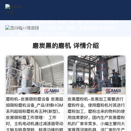
作为专业的 磨炭黑的磨机 制造厂家，我们致力于为您量身定
制高价值的粉体加工系统方案。获取厂家直销报价及技术支
持，请拨打：+8618037793862
磨炭黑的磨机 详情介绍
磨粉机-炭黑微粉磨设备 炭黑超
炭黑磨粉机-炭黑加工需要进行
细微粉磨机设备_产品详情HGM
磨粉作业，使用磨粉机对其进行
系列超细粉磨机有五种(新型)。
磨粉加工，磨粉出来的物料的使
炭黑微粉磨工作原理： 工作
用效果更好。国内生产炭黑磨粉
时，主机电动机通过减速器带动
机的厂家非常多，小编主要向大
主轴及转盘旋转，转盘边缘的辊
家推荐河南机器，该厂家的生产