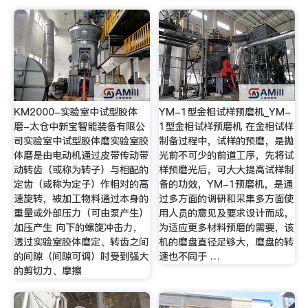
KM2000-实验室中试型胶体
YM-1型金相试样预磨机_YM-
磨-太仓中新宝智能装备有限公
1型金相试样预磨机 在金相试样
司实验室中试型胶体磨实验室胶
制备过程中，试样的预磨，是抛
体磨是由电动机通过皮带传动带
光前不可少的前道工序，先将试
动转齿（或称为转子）与相配的
样预磨光后，可大大提高试样制
定齿（或称为定子）作相对的高
备的功效，YM-1预磨机，是通
速旋转，被加工物料通过本身的
过多方面的调研和采集多方面使
重量或外部压力（可由泵产生）
用人员的意见及要求设计而成，
加压产生 向下的螺旋冲击力，
为适应更多材料预磨的需要，该
透过实验室胶体磨定、转齿之间
机的磨盘直径足够大，磨盘的转
的间隙（间隙可调）时受到强大
速也不同于 …
的剪切力、摩擦