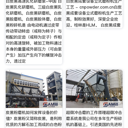
白炭黑高速乳化研磨泵-中国 白
白炭黑成套设备立式磨粉机生产
炭黑乳化研磨机，三级白炭黑乳
工艺 - cnpowder.com.cn白炭
化研磨机，白炭黑研磨机，白炭
黑成套设备立式磨粉机生产工艺
黑胶磨机，白炭黑胶体磨，白炭
高，制粉效果好，深受企业欢
黑粉碎机是 由电动机通过皮带
迎。桂林是HLM。 白炭黑成套
传动带动转齿（或称为转子）与
相配的定齿（或称为定子）作相
对的高速旋转，被加工物料通过
本身的重量或外部压力（可由泵
产生）加压产生向下的螺旋冲击
力，透过定
炭黑粉磨机如何发挥设备的价
超微冲击磨的工作原理超微冲击
值？炭黑粉又简称炭黑，是利用
磨系统是我公司在多年生产粉碎
优质的方解石加工而成的白色粉
机的基础上，引进美国的先进粉