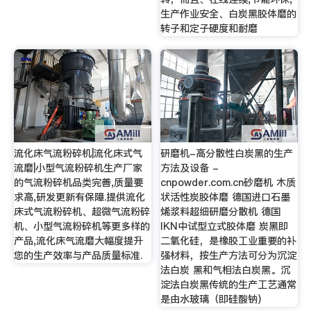
生产作业安全、白炭黑胶体磨的
转子和定子硬度和耐磨
流化床气流粉碎机|流化床式气
研磨机-高分散性白炭黑的生产
流磨|小型气流粉碎机生产厂家
方法及设备 -
的气流粉碎机品类完善,质量要
cnpowder.com.cn砂磨机 木质
求高,研发更新有保障.提供流化
状活性炭胶体磨 德国进口石墨
床式气流粉碎机、超微气流粉碎
烯浆料超细研磨分散机 德国
机、小型气流粉碎机等更多样的
IKN中试型立式胶体磨 炭黑即
产品,流化床气流磨大幅度提升
二氧化硅，是橡胶工业重要的补
您的生产效率与产品质量标准.
强材料，按生产方法可分为沉淀
法白炭 黑和气相法白炭黑。沉
淀法白炭黑传统的生产工艺通常
是由水玻璃（即硅酸钠)