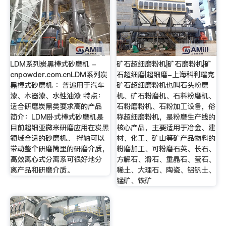
LDM系列炭黑棒式砂磨机 -
矿石超细磨粉机|矿石磨粉机|矿
cnpowder.com.cnLDM系列炭
石超细磨|超细磨-上海科利瑞克
黑棒式砂磨机 ：普遍用于汽车
矿石超细磨粉机也叫石头粉磨
漆、木器漆、水性油漆 特点：
机、矿石粉磨机、石料粉磨机、
适合研磨炭黑类要求高的产品
石粉磨粉机、石粉加工设备，俗
简介：LDM卧式棒式砂磨机是
称超细磨粉机，是粉磨生产线的
目前超细亚微米研磨应用在炭黑
核心产品，主要适用于冶金、建
领域合适的砂磨机。 拌轴可以
材、化工、矿山等矿产品物料的
带动整个研磨筒里的研磨介质，
粉磨加工、可粉磨石英、长石、
高效离心式分离系可很好地分
方解石、滑石、重晶石、萤石、
离产品和研磨介质。
稀土、大理石、陶瓷、铝钒土、
锰矿、铁矿