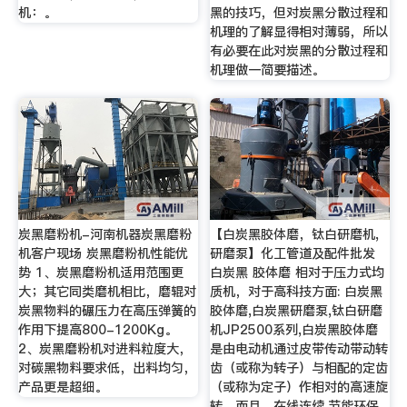
机：。
黑的技巧，但对炭黑分散过程和
机理的了解显得相对薄弱，所以
有必要在此对炭黑的分散过程和
机理做一简要描述。
炭黑磨粉机-河南机器炭黑磨粉
【白炭黑胶体磨，钛白研磨机,
机客户现场 炭黑磨粉机性能优
研磨泵】化工管道及配件批发
势 1、炭黑磨粉机适用范围更
白炭黑 胶体磨 相对于压力式均
大；其它同类磨机相比，磨辊对
质机，对于高科技方面: 白炭黑
炭黑物料的碾压力在高压弹簧的
胶体磨,白炭黑研磨泵,钛白研磨
作用下提高800-1200Kg。
机JP2500系列,白炭黑胶体磨
2、炭黑磨粉机对进料粒度大，
是由电动机通过皮带传动带动转
对碳黑物料要求低，出料均匀，
齿（或称为转子）与相配的定齿
产品更是超细。
（或称为定子）作相对的高速旋
转，而且、在线连续,节能环保,