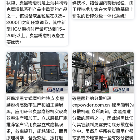
状物。炭黑粉磨机是上海科利瑞
碎技术，结合国内制粉经验，由
克磨粉机系列产品中重要的产品
工程技术专家在大量试验基础上
之一。该设备成品粒度在325-
研发的粉碎分级一体化系统！
3000目之间任意调节。其中新
型HGM磨机时产量可达到15-
20吨以上。炭黑粉磨机设备主
要优势：
环保炭黑立式磨机的特点|炭黑
碳黑颜料的分散机理 -
磨粉机高效率生产和加工磨炭
cnpowder.com.cn~碳黑颜料的
黑，应用环保炭黑磨粉机实现高
分散机理 众所周知，炭黑是难
效率生产和加工。立式磨机厂家
分散的颜料之一，因此炭黑比任
推荐客户采用炭黑立式磨机设
何其它颜料更需要彻底分散在载
备，效率提升，能耗降低，而且
体中。虽然几乎所有炭黑用户都
原理科学，备受欢迎，拨打磨
或多或少地掌握一些有效分散炭