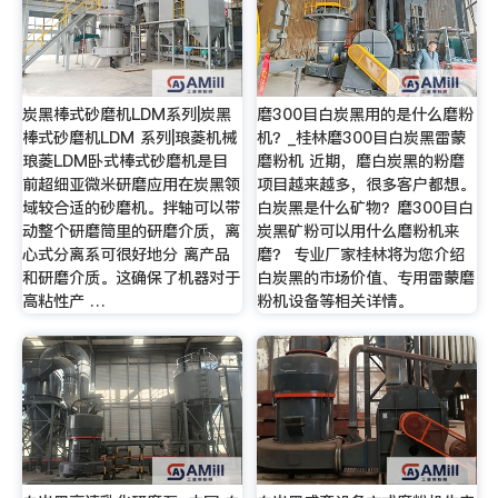
炭黑棒式砂磨机LDM系列|炭黑
磨300目白炭黑用的是什么磨粉
棒式砂磨机LDM 系列|琅菱机械
机？_桂林磨300目白炭黑雷蒙
琅菱LDM卧式棒式砂磨机是目
磨粉机 近期，磨白炭黑的粉磨
前超细亚微米研磨应用在炭黑领
项目越来越多，很多客户都想。
域较合适的砂磨机。拌轴可以带
白炭黑是什么矿物？磨300目白
动整个研磨筒里的研磨介质，离
炭黑矿粉可以用什么磨粉机来
心式分离系可很好地分 离产品
磨？ 专业厂家桂林将为您介绍
和研磨介质。这确保了机器对于
白炭黑的市场价值、专用雷蒙磨
高粘性产 …
粉机设备等相关详情。