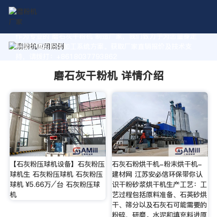
作为专业的 磨石灰干粉机 制造厂家，我们致力于为您量身定
制高价值的粉体加工系统方案。获取厂家直销报价及技术支
持，请拨打：+8618037793862
磨石灰干粉机 详情介绍
【石灰粉压球机设备】石灰粉压
石灰石粉烘干机-粉末烘干机-
球机生 石灰粉压球机 石灰粉压
建材网 江苏安必信环保带你认
球机 ¥5.66万⁄台 石灰粉压球
识干粉砂浆烘干机生产工艺：工
机
艺过程包括原料准备、石英砂烘
干、筛分以及石灰石可能需要的
粉碎、研磨。水泥和填充料进原