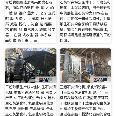
介质的抛落或泄落来碾磨石灰
石灰粉在特定条件下，可凝结和
石，所以它的钢耗 也 是 大 的
硬化。本试验表明，当干粉砂浆
，检 修 维护 量大 。 2 2 立式
中的磨细生石灰粉为10%左右
辊 磨 系统 ． 斗式提 升机送
时，可优化干粉砂浆特性，且磨
高 效选 粉机 。符合 粒 径要
细生石灰粉会影响干粉砂浆强
求 的成 品 粉气进入 袋式 收尘
度，如若合理调整砂灰配置比，
器 ，在袋 式收尘 器 中将 成
可获得满足相应强度标准的干粉
品粉收 集下来 。而
砂浆。
干粉砂浆生产线-桂林 生石灰消
三级石灰消化机_氧化钙设备-
化机 氢氧化钙消化器 熟 首页 >
【三级石灰消化机用途】： 三
产品 > 干粉砂浆生产线 > 桂林
级石灰消化机 广泛应用于环保
生石灰消化机 氢氧化钙消化器
干法脱硫和半干法脱硫和白灰消
熟石灰 磨粉机 产品详情 桂林
化精加工及精细化工等行业。
生石灰消化机 氢氧化钙消化器
通过在多级干粉消化器内的合理