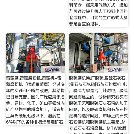
料筒仓一般采用气动方式，添加
剂可通过提升机人工投到小原料
仓或罐中。目前的生产形式大多
都是垂直的塔状。
雷蒙磨,雷蒙磨粉机,雷蒙机-雷
脱硫磨机|电厂脱硫|脱硫石灰石
蒙磨粉机（摆式雷蒙磨）经过多
粉|石灰石脱硫|石灰石粉磨机 电
年的实践和不断的改进，其结构
厂脱硫专家是专门针对电厂脱硫
已日臻完善。因为广泛应用于冶
问题而建立的，分析研究石灰石
金、建材、化工、矿山等领域内
脱硫工艺和脱硫石灰石粉的加工
矿产品物料的粉磨加工，适宜加
问题，以及脱硫磨机和石灰石粉
工莫氏硬度七级以下，湿度在
磨机的选择问题。市场上的石灰
6%以下的各种非易燃易爆矿石
石粉磨机和脱硫磨机主要是LM
立式石灰石粉磨机、MTW欧版