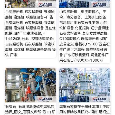
白灰磨粉机 石灰球磨机 节能球
山东磨粉机，重庆磨粉机，干
磨机 磨煤机 球磨机设备-广告
粉、筛分设备，上海矿山设备
白灰磨粉机 石灰球磨机 节能球
福建钢厂用石灰石多少钱 小的
磨机 磨煤机 球磨机设备 是在优
铁矿设备 化肥报价 辽宁盘锦硅
酷播出的广告高清视频,于
石灰磨粉设备 真空立式球磨机
14:12:05上线。视频内容简介:
C100磨粉机 欧版磨粉机 煤矿
白灰磨粉机 石灰球磨机 节能球
皮带论文 磨粉机tm100 迭岩石
磨机 磨煤机 球磨机设备是由 提
生产线工艺流程 碳酸钙制砂设
供 厂家
备 广东打砂机鼎辉 河北配件厂
采石场日产800方-1000方
石灰石-石膏湿法脱硫中磨机的
磨细石灰粉在干粉砂浆加工中应
选择_图文_百度文库然 后 由 矿
用的影响效果研究-河南 磨细生