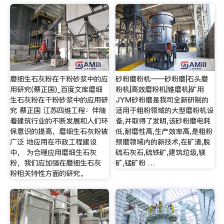
磨细生石灰粉在干粉砂浆中的应
砂粉磨粉机——砂粉磨|石头磨
用研究(蔡正国)_百度文库磨细
粉机|高效磨粉机|锥磨机|矿用
生石灰粉在干粉砂浆中的应用研
JYM砂粉磨是我司全新研制的
究 蔡正国 江苏四维工程：伴随
适用于粗粉领域的大型磨粉机设
着建筑行业的不断发展和人们环
备,并取得了发明,该砂粉磨电耗
保意识的提高，磨细生石灰粉被
低,耐磨性高,生产效率高,是粗粉
广泛 地应用在市政工程建设
预磨领域内的新技术,在矿渣,脱
中， 为合理应用磨细生石灰
硫石灰石,硫铁矿,建筑垃圾,镁
粉，我们应加强在磨细生石灰
矿,锰矿粉 …
粉相关特性方面的研究。