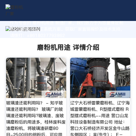
作为专业的 磨粉机用途 制造厂家，我们致力于为您量身定制
高价值的粉体加工系统方案。获取厂家直销报价及技术支持，
请拨打：+8618037793862
磨粉机用途 详情介绍
玻璃渣还能利用吗？ - 知乎玻
辽宁大石桥雷蒙磨粉机、辽宁海
璃渣还能利用吗？ 玻璃厂的玻
城雷蒙磨粉机、R型摆式磨粉 R
璃渣还能利用吗?玻璃渣、废玻
型摆式磨粉机--用途 营口山龙
璃磨粉后的用途多，桂林废料废
科技设备制造有限公司 地址：
渣磨粉机，将玻璃渣研磨80
营口大石桥经济开发区金牛山路
目-2500目的细粉后，可应用
东侧园区 ：吴(先生) ： E－