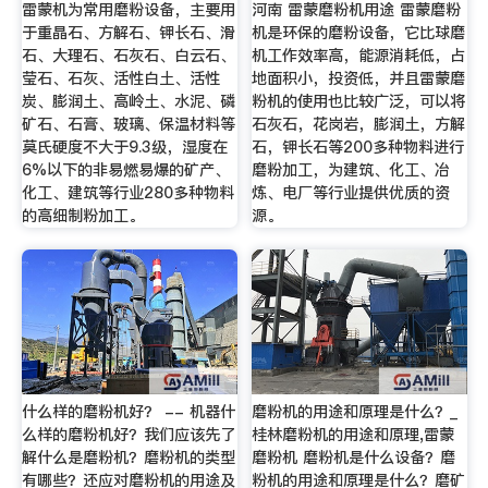
雷蒙机为常用磨粉设备，主要用
河南 雷蒙磨粉机用途 雷蒙磨粉
于重晶石、方解石、钾长石、滑
机是环保的磨粉设备，它比球磨
石、大理石、石灰石、白云石、
机工作效率高，能源消耗低，占
莹石、石灰、活性白土、活性
地面积小，投资低，并且雷蒙磨
炭、膨润土、高岭土、水泥、磷
粉机的使用也比较广泛，可以将
矿石、石膏、玻璃、保温材料等
石灰石，花岗岩，膨润土，方解
莫氏硬度不大于9.3级，湿度在
石，钾长石等200多种物料进行
6%以下的非易燃易爆的矿产、
磨粉加工，为建筑、化工、冶
化工、建筑等行业280多种物料
炼、电厂等行业提供优质的资
的高细制粉加工。
源。
什么样的磨粉机好？ -- 机器什
磨粉机的用途和原理是什么？_
么样的磨粉机好？我们应该先了
桂林磨粉机的用途和原理,雷蒙
解什么是磨粉机？磨粉机的类型
磨粉机 磨粉机是什么设备？磨
有哪些？还应对磨粉机的用途及
粉机的用途和原理是什么？磨矿