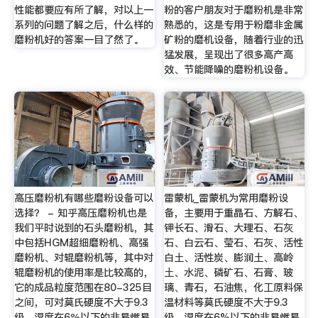
性能都要应有所了解，对以上一
粉的客户朋友对于磨粉机是非常
系列的问题了解之后，什么样的
熟悉的，这是专用于粉磨非金属
磨粉机好的答案一目了然了。
矿粉的磨机设备，随着行业的迅
猛发展，呈现出了很多高产高
效、节能降噪的磨粉机设备。
高压磨粉机有哪些磨粉设备可以
雷蒙机_雷蒙机为常用磨粉设
选择？ - 知乎高压磨粉机也是
备，主要用于重晶石、方解石、
我们平时说到的石头磨粉机，其
钾长石、滑石、大理石、石灰
中包括HGM超细磨粉机、高强
石、白云石、莹石、石灰、活性
磨粉机、对辊磨粉机等，其中对
白土、活性炭、膨润土、高岭
辊磨粉机的使用率是比较高的，
土、水泥、磷矿石、石膏、玻
它的成品粒度范围在80-325目
璃、青石，石油焦，化工原料保
之间，可对莫氏硬度不大于9.3
温材料等莫氏硬度不大于9.3
级，湿度在6％以下的非易燃易
级，湿度在6%以下的非易燃易