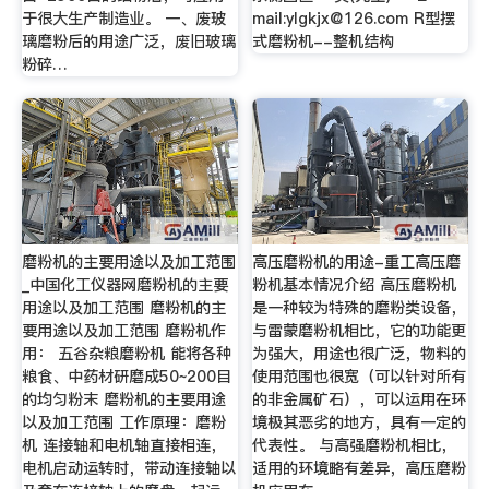
于很大生产制造业。 一、废玻
mail:
ylgkjx@126.com
R型摆
璃磨粉后的用途广泛，废旧玻璃
式磨粉机--整机结构
粉碎…
磨粉机的主要用途以及加工范围
高压磨粉机的用途-重工高压磨
_中国化工仪器网磨粉机的主要
粉机基本情况介绍 高压磨粉机
用途以及加工范围 磨粉机的主
是一种较为特殊的磨粉类设备，
要用途以及加工范围 磨粉机作
与雷蒙磨粉机相比，它的功能更
用： 五谷杂粮磨粉机 能将各种
为强大，用途也很广泛，物料的
粮食、中药材研磨成50~200目
使用范围也很宽（可以针对所有
的均匀粉末 磨粉机的主要用途
的非金属矿石），可以运用在环
以及加工范围 工作原理：磨粉
境极其恶劣的地方，具有一定的
机 连接轴和电机轴直接相连，
代表性。 与高强磨粉机相比，
电机启动运转时，带动连接轴以
适用的环境略有差异，高压磨粉