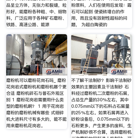
品呈立方体，无张力和裂缝，粒
粉原料，人们在使用后发现：霞
形好，能磨粉各种粗、中、细物
石可以起到 使瓷砖增白的作
料，广泛应用于各种矿石磨粉、
用，而且没有放射性超标的问
铁路、高速公路、能源
题， 为超白陶瓷的
磨粉机可以磨粉花岗石吗_ 磨粉
不了解干法制砂？影响干法制砂
花岗岩式磨粉机和磨粉机哪个更
效果的主要因素及干法制砂 石
合适 磨粉机碎石与普石外观区
料经过磨粉机二次磨粉的石屑，
别 1 磨粉花岗岩需要用什么类
占总生产量的30％左右，其中
型的磨粉机啊？ 1 用于花岗岩
0.075mm以下的石料占石屑量
磨粉的磨粉机械有哪些 式细碎
的25％左右。如果石屑再进入
机大进料尺寸有多大的，能不能
砂粉设备后，0.075mm以下的
用来磨粉机花岗岩。
石粉更多，产生更多的废料，生
产机制砂很不合算，选择磨粉机