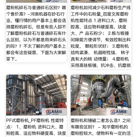
磨粉机碎石与普通碎石区别？哪
磨粉机如何减少石料磨粉生产线
个售价高？-河南机器在砂石行
工作中的石粉量_百度文库磨粉
业，懂行情的用户基本上都会选
机性能特点 1.进料口大、磨粉
择磨粉机碎石，但是有些人却不
腔高、适应物料硬度高，块度
了解磨粉机碎石与普通碎石有什
大、产 品石粉少； 2.板与板锤
么区别，以为不都是用来碎石头
间隙能方便调节，有效控制出料
的吗？？不太了解的用户基本上
粒度， 颗粒形状好； 3.磨粉机
都会有这些疑惑，下面为大家解
结构紧凑、 机器刚性强、 转子
答下。
具有大的转 动惯量； 4.磨粉机
采用高铬板锤，抗冲击、抗磨损
PF式磨粉机_PF磨粉机 性能特
磨粉机和锤破二者怎么选？之间
点： 1、磨粉机 进料口大、磨
有哪些区别？ - 知乎磨粉机的
粉腔高、适应物料硬度高、块度
磨粉腔较大，使物料有一定的活