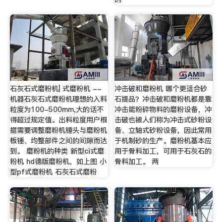
石灰石式磨粉机| 式磨粉机 --
冲击破和磨粉机 哪个更适合砂
机器石灰石式磨粉机理想的入料
石提品？冲击破和磨粉机都是靠
粒度为100-500mm,大的话不
冲击能粉碎物料的磨粉设备，冲
得超过规定值。出料粒度用户根
击破也被人们称为冲击式砂粉设
据需要调整磨粉机锤头与磨粉机
备、立轴式砂粉设备，因此常用
板锤、均整部件之间的间隙而达
于机制砂的生产。磨粉机基本应
到。 磨粉机的种类 新型ci式磨
用于骨料加工，可用于石灰石的
粉机 hd德版磨粉机，如上图 小
骨料加工。 两
型pf式磨粉机 石灰石式磨粉