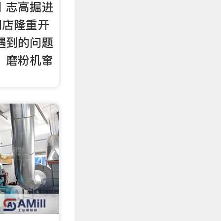
 志高掘进
门店隆重开
遇到的问题
、磨粉机窜