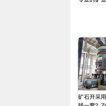
矿石开采
钱一套？Z