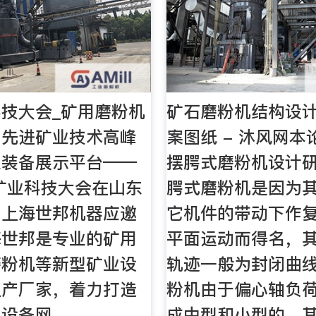
技大会_矿用磨粉机
矿石磨粉机结构设计
内先进矿业技术高峰
案图纸 - 沐风网
业装备展示平台——
摆腭式磨粉机设计
国矿业科技大会在山东
腭式磨粉机是因为
，上海世邦机器应邀
它机件的带动下作
海世邦是专业的矿用
平面运动而得名，
磨粉机等新型矿业设
轨迹一般为封闭曲
生产厂家，着力打造
粉机由于偏心轴负
业设备网。
成中型和小型的，