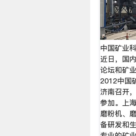
中国矿业科
近日，国
论坛和矿
2012中
济南召开
参加。上
磨粉机、
备研发和
专业的矿