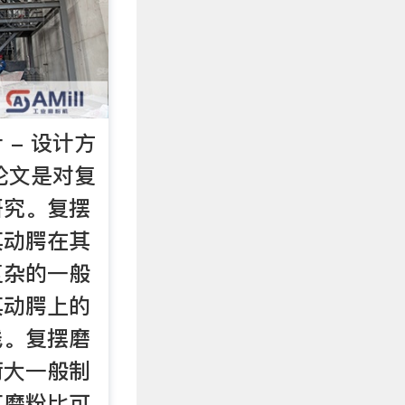
 - 设计方
本论文是对复
研究。复摆
其动腭在其
复杂的一般
其动腭上的
线。复摆磨
荷大一般制
其磨粉比可