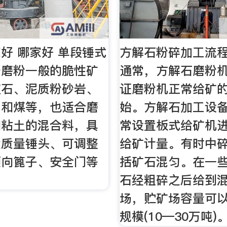
好 哪家好 单段锤式
方解石粉碎加工流
于磨粉一般的脆性矿
通常，方解石磨粉
灰石、泥质粉砂岩、
证磨粉机正常给矿
膏和煤等，也适合磨
始。方解石加工设
和粘土的混合料，具
常设置板式给矿机
大质量锤头、可调整
给矿计量。有时中
顺向篦子、安全门等
括矿石混匀。在一
。
石经粗碎之后给到
场，贮矿场容量可
规模(10—30万吨)