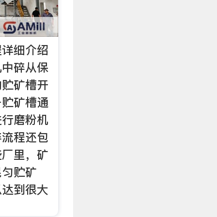
程详细介绍
机中碎从保
的贮矿槽开
备贮矿槽通
进行磨粉机
碎流程还包
些厂里，矿
混匀贮矿
以达到很大
。