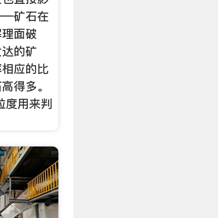
——矿石在
解理面破
发达的矿
率相应的比
石高得多。
粒度用来判
。