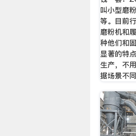
叫小型磨
等。目前
磨粉机和
种他们和
显著的特
生产，不
据场景不