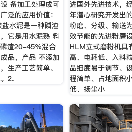
设 备加工处理成可
进国外先进技术，
有广泛的应用价值：
年潜心研究开发出
硅酸盐水泥是一种磷渣
粉磨、分级、输送
，它是用水泥熟 料
效节能的先进粉磨设
，磷渣20-45％混合
HLM立式磨粉机具
成品，产品 不添加
高、电耗低、入料
剂，生产工艺简单、
品细度易于调节、
。2.
程简单、占地面积
低、扬尘小