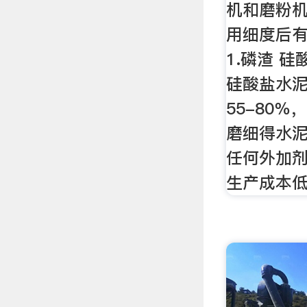
机和磨粉机
用细度后
1.磷渣 
硅酸盐水泥
55-80％
磨细得水泥
任何外加
生产成本低