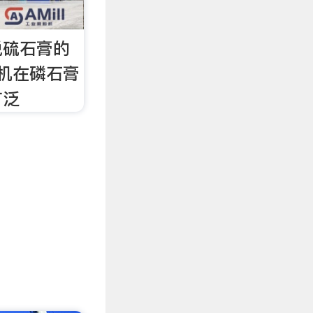
脱硫石膏的
机在磷石膏
广泛