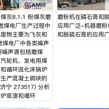
灰8.1.1 粉煤灰磨
磨粉机在磷石膏和
. 燃煤电厂生产过程中
应用广泛-机器磨粉
体废物主要为飞灰和
和脱硫石膏的应用
燃煤电厂中各类噪声
要噪声源包括磨煤
、汽轮机、发电用煤
渣和循环流化床锅炉
灰生产混凝土砌块的
济宁 273517) 分析
洗炉底渣和循环