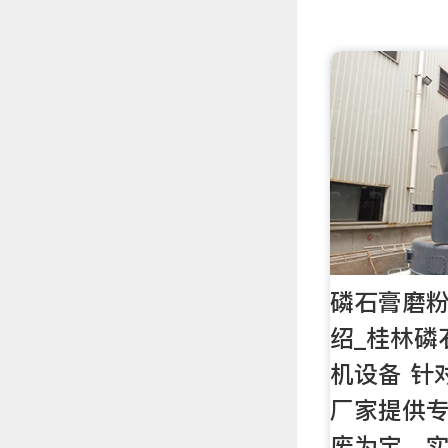
磷石膏磨
绍_桂林磷
机设备 针
厂家提供
废为宝，