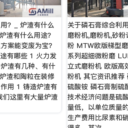
用？_ 炉渣有什么
关于磷石膏综合利用
4 炉渣有什么用途？
磨粉机,磨粉机,砂粉
理方案能变废为宝？
粉 MTW欧版梯型磨
用途有哪些 1 火力发
系列超细微粉磨 L
的炉渣有几种、有什
立式磨粉机 欧版高
8 炉渣和陶粒在装修
粉机 其它资讯推荐
作用 1 铸造炉渣有
硫酸铵 磷石膏制硫
我们这里有大量炉渣
技术经济问题是硫
量低，以单位质量
生产费用比尿素和
得多。其次