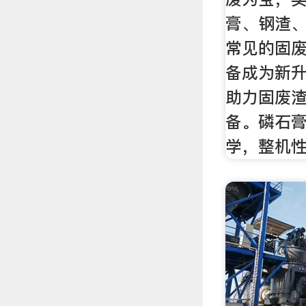
膏、钢渣
常见的固
备成为新
助力固废
备。磷石
学，整机