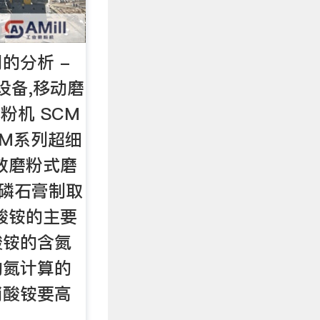
的分析 -
设备,移动磨
粉机 SCM
UM系列超细
效磨粉式磨
 磷石膏制取
酸铵的主要
酸铵的含氮
的氮计算的
硝酸铵要高