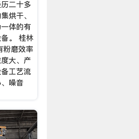
经历二十多
的集烘干、
为一体的有
备。 桂林
有粉磨效率
粒度大、产
设备工艺流
小、噪音