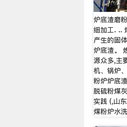
炉底渣磨粉煤
细加工. .
产生的固
炉底渣。 
源众多,主
机、锅炉
粉炉炉底
脱硫粉煤
实践 (,山东
煤粉炉水