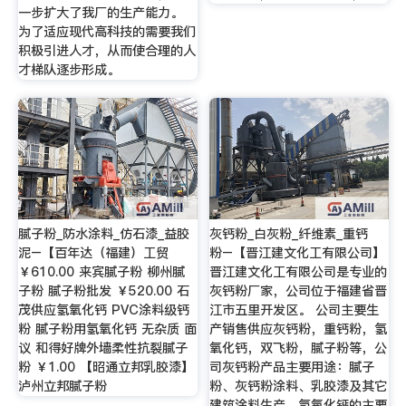
一步扩大了我厂的生产能力。
为了适应现代高科技的需要我们
积极引进人才，从而使合理的人
才梯队逐步形成。
腻子粉_防水涂料_仿石漆_益胶
灰钙粉_白灰粉_纤维素_重钙
泥–【百年达（福建）工贸
粉–【晋江建文化工有限公司】
￥610.00 来宾腻子粉 柳州腻
晋江建文化工有限公司是专业的
子粉 腻子粉批发 ￥520.00 石
灰钙粉厂家，公司位于福建省晋
茂供应氢氧化钙 PVC涂料级钙
江市五里开发区。 公司主要生
粉 腻子粉用氢氧化钙 无杂质 面
产销售供应灰钙粉，重钙粉，氢
议 和得好牌外墙柔性抗裂腻子
氧化钙，双飞粉，腻子粉等，公
粉 ￥1.00 【昭通立邦乳胶漆】
司灰钙粉产品主要用途：腻子
泸州立邦腻子粉
粉、灰钙粉涂料、乳胶漆及其它
建筑涂料生产，氢氧化钙的主要