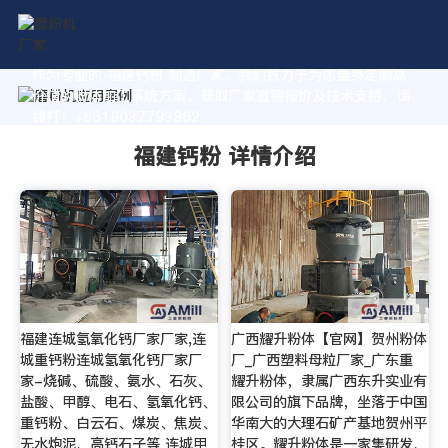
作为专业的 福建钙粉 制造厂家，我们致力于为您量身定制高
价值的粉体加工系统方案。获取厂家直销报价及技术支持，请
拨打：+8618037793862
福建钙粉 详情介绍
福建连城氢氧化钙厂家厂家,连
广西耀升粉体【官网】贺州粉体
城重钙粉连城氢氧化钙厂家厂
厂_广西塑料母粒厂家_广东重
家-烧碱、硫酸、氨水、石灰、
耀升粉体，隶属广西东升实业有
盐酸、甲醇、电石、氢氧化钙、
限公司的旗下品牌，坐落于中国
重钙粉、白云石、煤炭、焦炭、
华南大的大理石矿产基地贺州平
无水炮泥、高钙石子等 连城甲
桂区。耀升粉体是一家集研发、