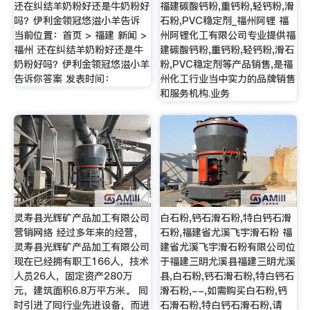
还在纠结羊奶粉好还是牛奶粉好
福建碳酸钙粉,重钙粉,轻钙粉,滑
吗？伊利金领冠悠滋小羊告诉
石粉,PVC稳定剂_福州阿锂 福
当前位置：首页 > 福建 新闻 >
州阿锂化工有限公司专业提供福
福州 还在纠结羊奶粉好还是牛
建碳酸钙粉,重钙粉,轻钙粉,滑石
奶粉好吗？伊利金领冠悠滋小羊
粉,PVC稳定剂等产品销售,是福
告诉你答案 发表时间：
州化工行业当中实力的品牌销售
和服务机构.业务
灵寿县光辉矿产品加工有限公司
白石粉,钙石滑石粉,特白钙石滑
营销网络 经过多年来的经营，
石粉,福建省尤溪飞宇滑石粉 福
灵寿县光辉矿产品加工有限公司
建省尤溪飞宇滑石粉有限公司位
现在已经拥有职工166人，技术
于福建三明尤溪县福建三明尤溪
人员26人，固定资产280万
县,白石粉,钙石滑石粉,特白钙石
元，建筑面积6.8万平方米。 同
滑石粉,--,如需购买白石粉,钙
时引进了同行业先进设备，而进
石滑石粉,特白钙石滑石粉,请