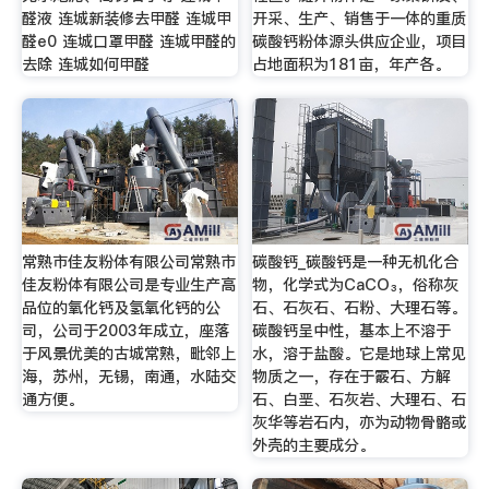
醛液 连城新装修去甲醛 连城甲
开采、生产、销售于一体的重质
醛e0 连城口罩甲醛 连城甲醛的
碳酸钙粉体源头供应企业，项目
去除 连城如何甲醛
占地面积为181亩，年产各。
常熟市佳友粉体有限公司常熟市
碳酸钙_碳酸钙是一种无机化合
佳友粉体有限公司是专业生产高
物，化学式为CaCO₃，俗称灰
品位的氧化钙及氢氧化钙的公
石、石灰石、石粉、大理石等。
司，公司于2003年成立，座落
碳酸钙呈中性，基本上不溶于
于风景优美的古城常熟，毗邻上
水，溶于盐酸。它是地球上常见
海，苏州，无锡，南通，水陆交
物质之一，存在于霰石、方解
通方便。
石、白垩、石灰岩、大理石、石
灰华等岩石内，亦为动物骨骼或
外壳的主要成分。