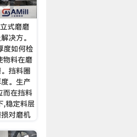
、立式磨磨
及解决方。
厚度如何检
使物料在磨
磨。挡料圈
厚度。生产
应而在挡料
下,稳定料层
磨损对磨机