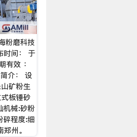
海粉磨科技
布时间： 于
期有效 ：
品简介： 设
乐山矿粉生
立式板锤砂
灿机械:砂粉
粉碎程度:细
河南郑州。