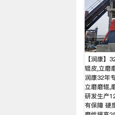
【润康】32
辊皮,立磨
润康32年专
立磨磨辊,
研发生产1
有保障 硬
磨性提高2