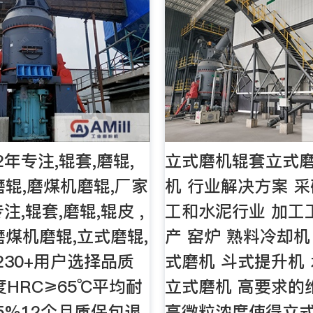
年专注,辊套,磨辊,
立式磨机辊套立式磨
磨辊,磨煤机磨辊,厂家
机 行业解决方案 
注,辊套,磨辊,辊皮 ,
工和水泥行业 加工
磨煤机磨辊,立式磨辊,
产 窑炉 熟料冷却机
230+用户选择品质
式磨机 斗式提升机
度HRC≥65℃平均耐
立式磨机 高要求的
5%12个月质保包退
高微粒浓度使得立