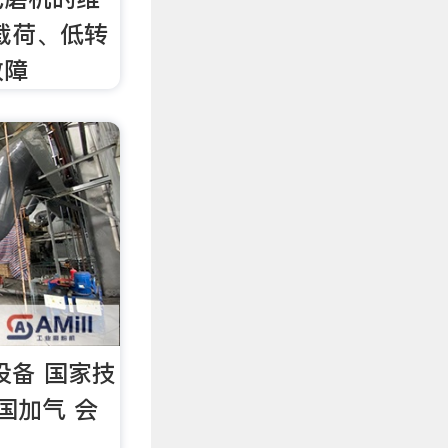
载荷、低转
故障
设备 国家技
国加气 会