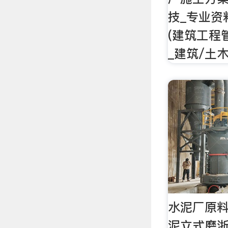
技_专业资
(建筑工程
_建筑/土
水泥厂原
泥立式磨浙