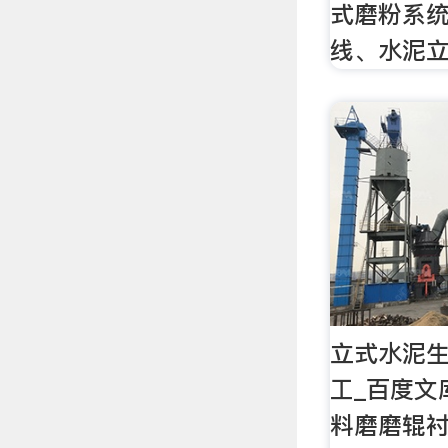
式磨粉系
线、水泥
立式水泥
工_百度文
料磨磨辊衬