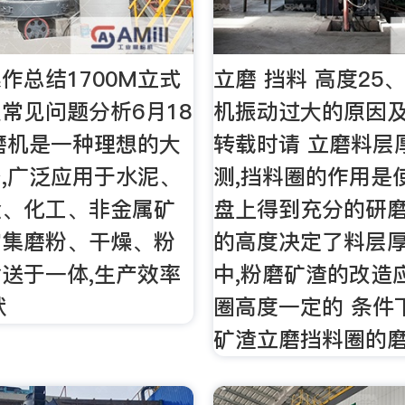
作总结1700M立式
立磨 挡料 高度25
常见问题分析6月18
机振动过大的原因
式磨机是一种理想的大
转载时请 立磨料层
,广泛应用于水泥、
测,挡料圈的作用是
金、化工、非金属矿
盘上得到充分的研
它集磨粉、干燥、粉
的高度决定了料层
送于一体,生产效率
中,粉磨矿渣的改造
状
圈高度一定的 条件
矿渣立磨挡料圈的