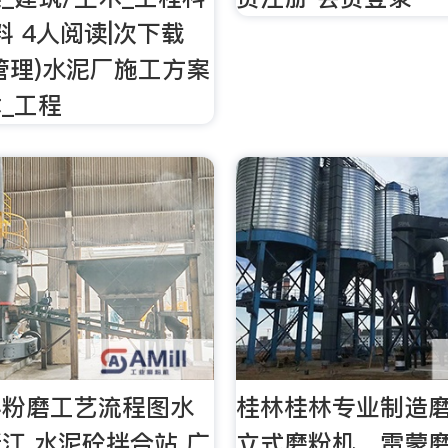
料 4人阅读|次下载
管理)水泥厂施工方案
木_工程
料粉磨工艺流程图水
桂林桂林专业制造
江 水泥砼拌合站 广
立式磨粉机，雷蒙