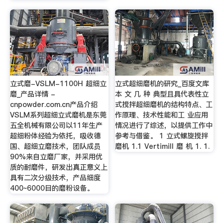
立式磨-VSLM-1100H 超细立
立式超细磨机的研究_百度文库
磨_产品详情 -
本 文 几 种 典型且具代表性立
cnpowder.com.cn产品介绍
式搅拌超细磨机的结构特点、工
VSLM系列超细立式磨机是东莞
作原理、技术性能和工 业应用
五全机械有限公司以11年生产
情况进行了综述，以提供工作中
超细粉体经验为依托，吸收德
参考与借鉴。 1 立式螺旋搅拌
国、超细立磨技术，团队成员
磨机 1.1 Vertimill 磨 机 1. 1.
90%来自立磨厂家，并采用优
质的耐磨件，研发出真正意义上
具有二次分级技术，产品细度
400~6000目的磨粉设备。