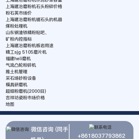
上海建冶磨粉机石头粉碎价格
粉石英市场价
上海建冶磨粉机锯石头的机器
煤粉处理机
山东钢渣铁精粉贴吧、
矿粉内控指标
上海建冶磨粉机板岩用途
精工sjg 5105磨片机
福建heli磨机
气流凸轮粉碎机
推土机管理
采石场砂粉设备
模具研磨机
超细粉磨机(2000目)
吉祥坊瓷粉市场价格
地图
微信咨询 (同手
+8618037793862