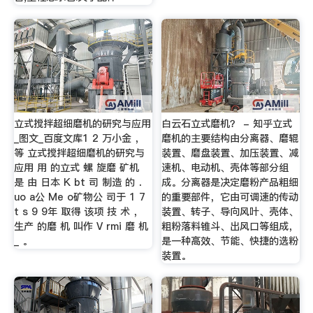
立式搅拌超细磨机的研究与应用
白云石立式磨机？ - 知乎立式
_图文_百度文库1 2 万小金 ，
磨机的主要结构由分离器、磨辊
等 立式搅拌超细磨机的研究与
装置、磨盘装置、加压装置、减
应用 用 的立式 螺 旋磨 矿机
速机、电动机、壳体等部分组
是 由 日本 K bt 司 制造 的 ．
成。分离器是决定磨粉产品粗细
uo a公 Me o矿物公 司于 1 7
的重要部件，它由可调速的传动
t s 9 9年 取得 该项 技 术 ，
装置、转子、导向风叶、壳体、
生产 的磨 机 叫作 V rmi 磨 机
粗粉落料锥斗、出风口等组成，
_ 。
是一种高效、节能、快捷的选粉
装置。