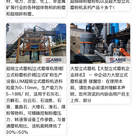
材、电力、冶金、化工、非金属
超细微粉磨粉机以及超大型立式
矿等行业的各种固体物料的粉磨
磨粉机系列产品十多个！
和超细碎粉磨。
超细立式磨机|立式磨煤机原理|
大型立式磨机【大型立式磨机企
立式粉磨机价格|立式矿粉生产
业排名】 – 中企动力大型立式
设备LUM超细立式磨粉机进料
磨机鉴赏 提醒您：在使用本
粒度为0-10mm，生产能力为
前，请您务必阅读并理解本声
5-18吨/ 时，适用于石灰石、
明。您所浏览的内容由用户自主
方解石、白云石、石油焦、石
上传、部分
膏、重晶石、大理石、滑石、煤
粉等物料。可精确控制粉磨压
力、转速等设备工作参数。与普
通磨机相比，该机能耗降低了
30%-50%