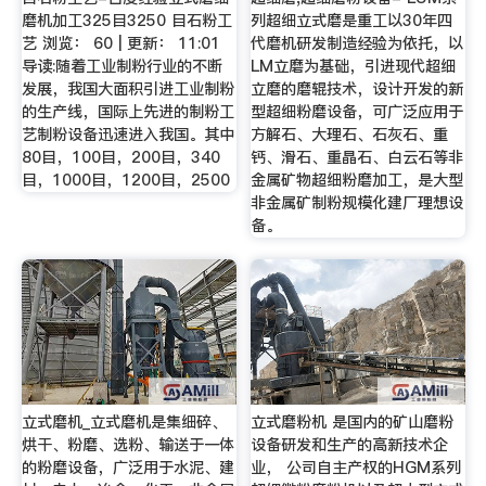
磨机加工325目3250 目石粉工
列超细立式磨是重工以30年四
艺 浏览： 60 | 更新： 11:01
代磨机研发制造经验为依托，以
导读:随着工业制粉行业的不断
LM立磨为基础，引进现代超细
发展，我国大面积引进工业制粉
立磨的磨辊技术，设计开发的新
的生产线，国际上先进的制粉工
型超细粉磨设备，可广泛应用于
艺制粉设备迅速进入我国。其中
方解石、大理石、石灰石、重
80目，100目，200目，340
钙、滑石、重晶石、白云石等非
目，1000目，1200目，2500
金属矿物超细粉磨加工，是大型
非金属矿制粉规模化建厂理想设
备。
立式磨机_立式磨机是集细碎、
立式磨粉机 是国内的矿山磨粉
烘干、粉磨、选粉、输送于一体
设备研发和生产的高新技术企
的粉磨设备，广泛用于水泥、建
业， 公司自主产权的HGM系列