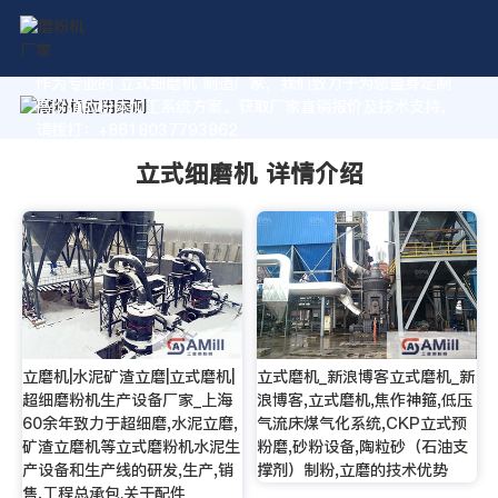
作为专业的 立式细磨机 制造厂家，我们致力于为您量身定制
高价值的粉体加工系统方案。获取厂家直销报价及技术支持，
请拨打：+8618037793862
立式细磨机 详情介绍
立磨机|水泥矿渣立磨|立式磨机|
立式磨机_新浪博客立式磨机_新
超细磨粉机生产设备厂家_上海
浪博客,立式磨机,焦作神箍,低压
60余年致力于超细磨,水泥立磨,
气流床煤气化系统,CKP立式预
矿渣立磨机等立式磨粉机水泥生
粉磨,砂粉设备,陶粒砂（石油支
产设备和生产线的研发,生产,销
撑剂）制粉,立磨的技术优势
售,工程总承包.关于配件