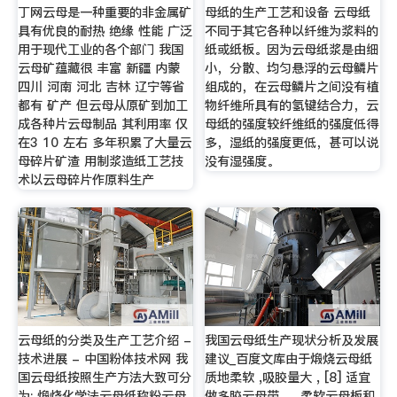
丁网云母是一种重要的非金属矿
母纸的生产工艺和设备 云母纸
具有优良的耐热 绝缘 性能 广泛
不同于其它各种以纤维为浆料的
用于现代工业的各个部门 我国
纸或纸板。因为云母纸浆是由细
云母矿蕴藏很 丰富 新疆 内蒙
小，分散、均匀悬浮的云母鳞片
四川 河南 河北 吉林 辽宁等省
组成的，在云母鳞片之间没有植
都有 矿产 但云母从原矿到加工
物纤维所具有的氢键结合力，云
成各种片云母制品 其利用率 仅
母纸的强度较纤维纸的强度低得
在3 10 左右 多年积累了大量云
多，湿纸的强度更低，甚可以说
母碎片矿渣 用制浆造纸工艺技
没有湿强度。
术以云母碎片作原料生产
云母纸的分类及生产工艺介绍 -
我国云母纸生产现状分析及发展
技术进展 - 中国粉体技术网 我
建议_百度文库由于煅烧云母纸
国云母纸按照生产方法大致可分
质地柔软 ,吸胶量大 , [8] 适宜
为: 煅烧化学法云母纸称粉云母
做多胶云母带 、 柔软云母板和