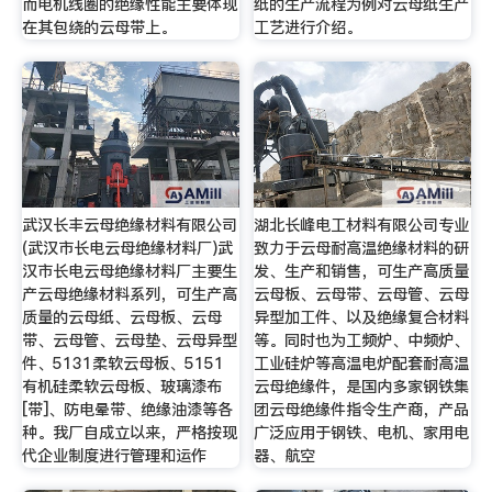
而电机线圈的绝缘性能主要体现
纸的生产流程为例对云母纸生产
在其包绕的云母带上。
工艺进行介绍。
武汉长丰云母绝缘材料有限公司
湖北长峰电工材料有限公司专业
(武汉市长电云母绝缘材料厂)武
致力于云母耐高温绝缘材料的研
汉市长电云母绝缘材料厂主要生
发、生产和销售，可生产高质量
产云母绝缘材料系列，可生产高
云母板、云母带、云母管、云母
质量的云母纸、云母板、云母
异型加工件、以及绝缘复合材料
带、云母管、云母垫、云母异型
等。同时也为工频炉、中频炉、
件、5131柔软云母板、5151
工业硅炉等高温电炉配套耐高温
有机硅柔软云母板、玻璃漆布
云母绝缘件，是国内多家钢铁集
[带]、防电晕带、绝缘油漆等各
团云母绝缘件指令生产商，产品
种。我厂自成立以来，严格按现
广泛应用于钢铁、电机、家用电
代企业制度进行管理和运作
器、航空