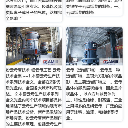
水分的入口，而且云母新鲜表面
制备（简称制浆）和抄造。其中
很容易吸引含有水、羟基以及其
关键在于云母纸浆的制备。一、
类似离子或分子的气体，这样完
云母纸浆的制备
全影响了
粉云母带技术 锂云母工艺 云母
云母（造岩矿物）_云母是一种
技术全集 --1.本套云母生产技
造岩矿物，呈现六方形的片状晶
术系列技术全文，全部在2张优
形，是主要造岩矿物之一。云母
质光盘内，全国各大城市均可送
晶体内部具层状结构，因此呈片
达。 2.本套云母生产技术系列
状晶体 ，以六方片状晶体为
全文光盘内每个技术项目都具体
主。特性是绝缘、耐高温、工业
地阐述了云母生产领域内现有市
上用得多的是绢云母，广泛的应
场产品技术分析，新产品发明的
用于涂料、油漆、电绝缘等行
市场背景，粉云母带新产品制作
业。
的主要技术原理，包括云母生产