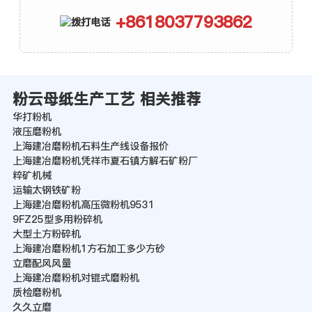
+8618037793862
粉云母纸生产工艺 相关推荐
华打粉机
液压磨粉机
上海建冶磨粉机石料生产线设备报价
上海建冶磨粉机凭祥市夏石镇方解石矿粉厂
粹矿机械
运输太钢铁矿粉
上海建冶磨粉机高压微粉机9531
9FZ25型多用粉碎机
大型土方粉碎机
上海建冶磨粉机1方石加工多少方砂
立磨配风风量
上海建冶磨粉机对锟式磨粉机
质检磨粉机
久久立磨