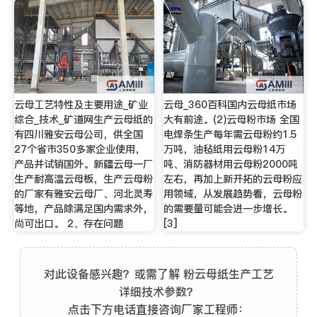
云母工艺特性及主要用途_矿业
云母_360百科国内云母纸市场
综合_技术_矿道网生产云母纸的
大有前途。(2)云母粉市场 全国
有四川雅安云母公司，供全国
电焊条生产每年需云母粉约1.5
27个省市350多家企业使用，
万吨，油毡纸用云母粉14万
产品并试销国外。新疆云母一厂
吨、消防器材用云母粉2000吨
生产耐高温云母板，生产云母粉
左右，再加上新开拓的云母粉应
的厂家有雅安云母厂、河北灵寿
用领域，从发展趋势看，云母粉
等地，产品除满足国内需求外，
的需要量可能会进一步增长。
尚可出口。 2、存在问题
[3]
对此设备感兴趣？或需了解 粉云母纸生产工艺
详细技术参数？
点击下方电话直接咨询厂家工程师：