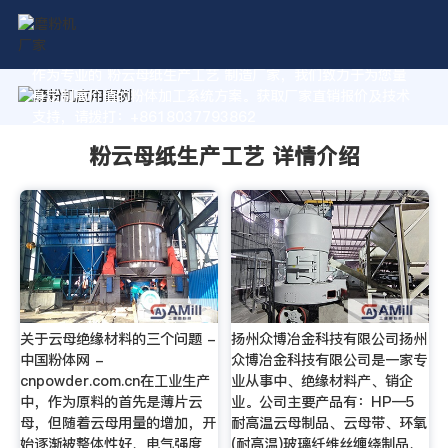
作为专业的 粉云母纸生产工艺 制造厂家，我们致力于为您量
身定制高价值的粉体加工系统方案。获取厂家直销报价及技术
支持，请拨打：+8618037793862
粉云母纸生产工艺 详情介绍
关于云母绝缘材料的三个问题 -
扬州众博冶金科技有限公司扬州
中国粉体网 -
众博冶金科技有限公司是一家专
cnpowder.com.cn在工业生产
业从事中、绝缘材料产、销企
中，作为原料的首先是薄片云
业。公司主要产品有：HP—5
母，但随着云母用量的增加，开
耐高温云母制品、云母带、环氧
始逐渐被整体性好、电气强度
(耐高温)玻璃纤维丝缠绕制品、