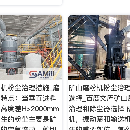
机粉尘治理措施_磨
矿山磨粉机粉尘治
尘特点：当垂直进料
选择_百度文库矿山
高度差H>2000mm
治理和除尘器选择 
产生的粉尘主要是矿
机，振动筛和输送
导的空气流动、剪切
生的重要部位。怎