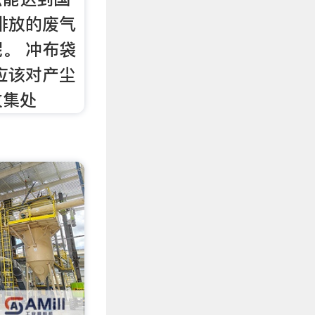
排放的废气
。 冲布袋
应该对产尘
收集处