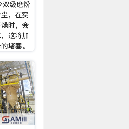
少双级磨粉
粉尘，在实
干燥时，会
水，这将加
器的堵塞。