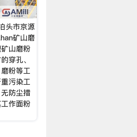
泊头市京源
zhan矿山磨
理矿山磨粉
矿的穿孔、
、磨粉等工
严重污染工
。无防尘措
其工作面粉