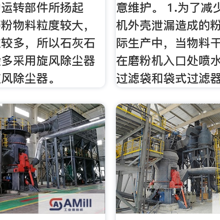
的运转部件所扬起
意维护。 1.为了减
磨粉物料粒度较大，
机外壳泄漏造成的
粒较多，所以石灰石
际生产中，当物料
般多采用旋风除尘器
在磨粉机入口处喷
旋风除尘器。
过滤袋和袋式过滤