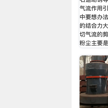
气流作用
中要想办
的结合力
切气流的
粉尘主要