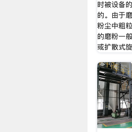
时被设备
的。由于
粉尘中粗
的磨粉一
或扩散式