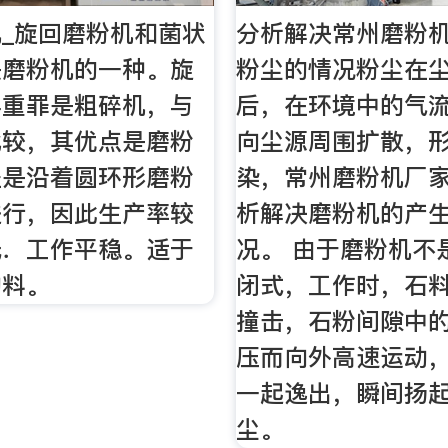
_旋回磨粉机和菌状
分析解决常州磨粉
是磨粉机的一种。旋
粉尘的情况粉尘在
弃重罪是粗碎机，与
后，在环境中的气
比较，其优点是磨粉
向尘源周围扩散，
程是沿着圆环形磨粉
染，常州磨粉机厂
进行，因此生产率较
析解决磨粉机的产
低．工作平稳。适于
况。 由于磨粉机不
物料。
闭式，工作时，石
撞击，石粉间隙中
压而向外高速运动
一起逸出，瞬间扬
尘。