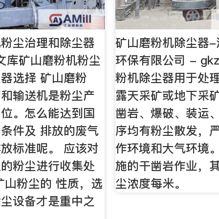
机粉尘治理和除尘器
矿山磨粉机除尘器-
文库矿山磨粉机粉尘
环保有限公司 - gk
器选择 矿山磨粉
粉机除尘器用于处
筛和输送机是粉尘产
露天采矿或地下采
部位。怎么能达到国
凿岩、爆破、装运
条件及 排放的废气
序均有粉尘散发，
放标准呢。 应该对
作环境和大气环境
生的粉尘进行收集处
施的干凿岩作业，
矿山粉尘的 性质，选
尘浓度每米。
除尘设备才是重中之