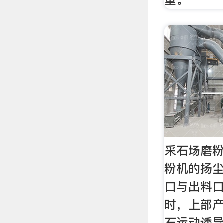
采石场磨粉
粉机的扬
口与出料口
时，上部
石运动诱