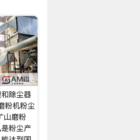
理和除尘器
磨粉机粉尘
矿山磨粉
机是粉尘产
么能达到国