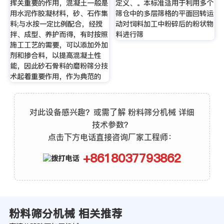
挥关重要的作用，混凝土一般是
定义、。本标准适用于利用多个
用水泥作胶凝材料，砂、石作集
筛仓中的多层筛格的平面回转运
料;与水按一定比例配合，经搅
动对饲料加工中粉碎后的粉状物
拌、成型、养护而得，有时按照
料进行筛
施工工艺的需要，可以添加外加
剂和掺合料，以提高混凝土性
能，因此砂石骨料的磨粉筛分技
术起着重要作用，作为典范的
对此设备感兴趣？或需了解 粉料筛分机械 详细
技术参数？
点击下方电话直接咨询厂家工程师：
+8618037793862
粉料筛分机械 相关推荐