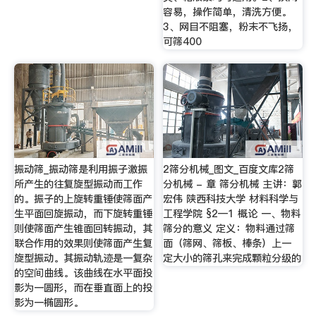
容易，操作简单，清洗方便。
3、网目不阻塞，粉末不飞扬，
可筛400
振动筛_振动筛是利用振子激振
2筛分机械_图文_百度文库2筛
所产生的往复旋型振动而工作
分机械 - 章 筛分机械 主讲：郭
的。振子的上旋转重锤使筛面产
宏伟 陕西科技大学 材料科学与
生平面回旋振动，而下旋转重锤
工程学院 §2—1 概论 一、物料
则使筛面产生锥面回转振动，其
筛分的意义 定义：物料通过筛
联合作用的效果则使筛面产生复
面（筛网、筛板、棒条）上一
旋型振动。其振动轨迹是一复杂
定大小的筛孔来完成颗粒分级的
的空间曲线。该曲线在水平面投
影为一圆形，而在垂直面上的投
影为一椭圆形。