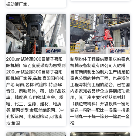
振动筛厂家。
200um试验筛300目筛子喜阳
制剂粉体工程提供商重庆帕泰克
阳机械厂家百度爱采购为您找到
机械设备制造有限公司入驻粉
200um试验筛300目筛子喜阳
目前新研制出的制丸生产线是帕
阳机械厂家等,品牌:喜阳阳机械,
泰克公司的特色工程，也是粉体
产地:河南,名称:试验筛,特点:噪
工程与制剂工程的结合，已在国
音低、泰勒筛体，筛、滤样品效
内多家知名品牌企业得到成功运
率、精度高,应用领域:冶金、粉
用，其工序主要包括从原材料
粒、化工、医药、建材、地质
（颗粒或粉料）开袋投料—密闭
等,筛网类型:金属丝编织网、冲
输送—粉碎—配比—湿混—挤条
孔板筛网、电成型筛网,可售卖
—制丸—干燥—筛分—储混—金
地:全国
检