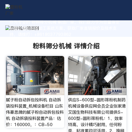
作为专业的 粉料筛分机械 制造厂家，我们致力于为您量身定
制高价值的粉体加工系统方案。获取厂家直销报价及技术支
持，请拨打：+8618037793862
粉料筛分机械 详情介绍
腻子粉自动拆包投料机 自动拆
供应S-600型-圆形筛粉机制药
袋投料装置_机械设备栏目 山东
机械设备供应网会员企业张家港
伟豪思牌的腻子粉自动拆包投料
艾国生物科技有限公司提供S-
机 自动拆袋投料装置产品：估
600型-圆形筛粉机：1、效率
价：160000，：CB-50
特高，设计精巧耐用，任何粉
类、粘液累均可适用。2、换网