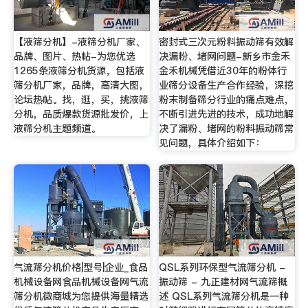
【液筛分机】-液筛分机厂家、
密封式三次元粉料振动筛有效解
品牌、图片、热帖-为您优选
决漏粉、堵网问题-新乡市金禾
1265条液筛分机货源，包括液
金禾机械凭借近30年的粉体行
筛分机厂家，品牌，高清大图，
业筛分设备生产合作经验，深挖
论坛热帖。找，逛，买，挑液筛
粉末制备筛分行业的痛点难点，
分机，品质爆款货源批发价，上
不断引进先进的技术，成功地解
液筛分机主题频道。
决了漏粉、堵网的粉料振动筛常
见问题，具体介绍如下：
气流筛分机价格|型号|企业_食品
QSL系列环保型气流筛分机 -
机械设备网食品机械设备网气流
振动筛 - 九正建材网气流筛概
筛分机微商城为您提供海量精选
述 QSL系列气流筛分机是一种