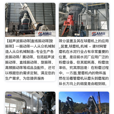
【超声波振动筛|直线振动筛|旋
筛分装置及其在球磨机上的应用
振筛】—振动筛—人从众机械制
_装置,球磨机,机械 - 建材网管
造人从众机械制造-专业生产各
磨机在水泥行业占有非常重要的
类振动筛/ 震动筛，包括超声波
位置，是目前水泥厂应用广泛的
振动筛、直线振动筛、旋振筛、
粉磨设备。但其能耗高、粉磨效
高频振动筛等成品及配件，还可
率低，究其原因是：在粉磨过程
以根据您的需求定制，满足您的
中，一方面,管磨机内的物料虽
生产需求，为您提供服务
然在沿着管磨机从磨头到磨尾的
纵长方向上的细度是由粗到细，