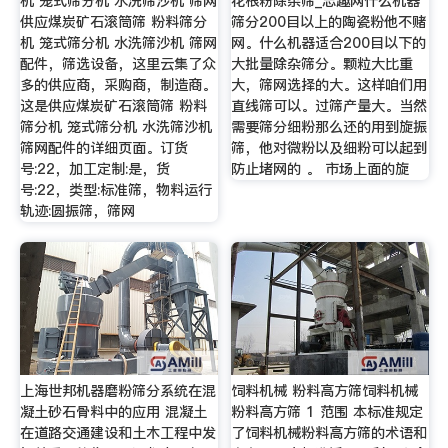
机 笼式筛分机 水洗筛沙机 筛网
花根粉除杂筛_志趣网什么机器
供应煤炭矿石滚筒筛 粉料筛分
筛分200目以上的陶瓷粉他不赌
机 笼式筛分机 水洗筛沙机 筛网
网。什么机器适合200目以下的
配件，筛选设备，这里云集了众
大批量除杂筛分。颗粒大比重
多的供应商，采购商，制造商。
大，筛网选择的大。这样咱们用
这是供应煤炭矿石滚筒筛 粉料
直线筛可以。过筛产量大。当然
筛分机 笼式筛分机 水洗筛沙机
需要筛分细粉那么还的用到旋振
筛网配件的详细页面。订货
筛，他对微粉以及细粉可以起到
号:22，加工定制:是，货
防止堵网的 。 市场上面的旋
号:22，类型:标准筛，物料运行
轨迹:圆振筛，筛网
上海世邦机器磨粉筛分系统在混
饲料机械 粉料高方筛饲料机械
凝土砂石骨料中的应用 混凝土
粉料高方筛 1 范围 本标准规定
在道路交通建设和土木工程中发
了饲料机械粉料高方筛的术语和