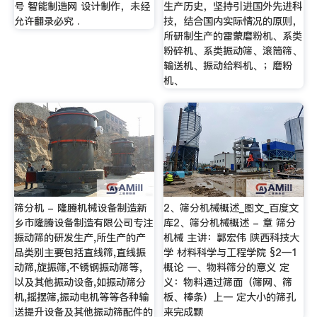
号 智能制造网 设计制作，未经
生产历史，坚持引进国外先进科
允许翻录必究 .
技，结合国内实际情况的原则，
所研制生产的雷蒙磨粉机、系类
粉碎机、系类振动筛、滚筒筛、
输送机、振动给料机、；磨粉
机、
筛分机 - 隆腾机械设备制造新
2、筛分机械概述_图文_百度文
乡市隆腾设备制造有限公司专注
库2、筛分机械概述 - 章 筛分
振动筛的研发生产,所生产的产
机械 主讲：郭宏伟 陕西科技大
品类别主要包括直线筛,直线振
学 材料科学与工程学院 §2—1
动筛,旋振筛,不锈钢振动筛等，
概论 一、物料筛分的意义 定
以及其他振动设备,如振动筛分
义：物料通过筛面（筛网、筛
机,摇摆筛,振动电机等等各种输
板、棒条）上一 定大小的筛孔
送提升设备及其他振动筛配件的
来完成颗