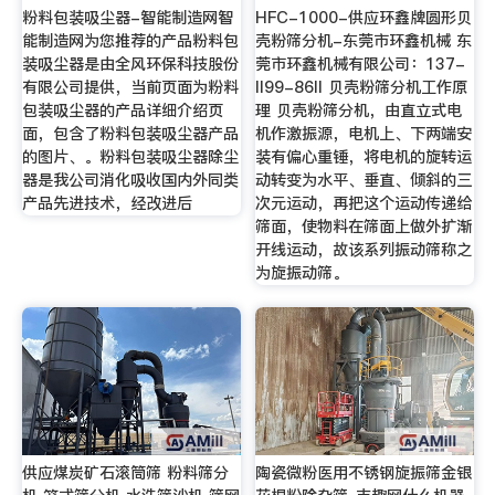
粉料包装吸尘器-智能制造网智
HFC-1000-供应环鑫牌圆形贝
能制造网为您推荐的产品粉料包
壳粉筛分机-东莞市环鑫机械 东
装吸尘器是由全风环保科技股份
莞市环鑫机械有限公司：137-
有限公司提供，当前页面为粉料
II99-86II 贝壳粉筛分机工作原
包装吸尘器的产品详细介绍页
理 贝壳粉筛分机，由直立式电
面，包含了粉料包装吸尘器产品
机作激振源，电机上、下两端安
的图片、。粉料包装吸尘器除尘
装有偏心重锤，将电机的旋转运
器是我公司消化吸收国内外同类
动转变为水平、垂直、倾斜的三
产品先进技术，经改进后
次元运动，再把这个运动传递给
筛面，使物料在筛面上做外扩渐
开线运动，故该系列振动筛称之
为旋振动筛。
供应煤炭矿石滚筒筛 粉料筛分
陶瓷微粉医用不锈钢旋振筛金银