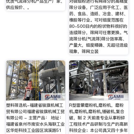
优质气流筛分机产品生产厂家、
对微细粉进行有网筛分的高精度
供应报价、。
筛分设备，广泛应用于化工、医
药、食品、造纸、冶金、建材、
橡胶等行业。可对细度范围在
80-500目内的粉状物料很好的
连续筛分，筛网可任意更换。气
流筛分机(气流筛)筛分效率高、
产量大，细度精确、无超径混级
现象，筛网立装
塑料筛选机-福建省骏旗机械工
R型雷蒙磨粉机,磨粉机，磨粉
贸有限公司福建省骏旗机械工贸
机,磨粉机,磨粉机,锤破机,复合
有限公司 - 主营产品： 地址：
破，制 2 天前是专业从事粉碎
福建省泉州市南安水头海联工业
工程技术产品研制与生产的高新
区华炬科技工业园区滨溪路51
科技企业；本公司具又四十多年