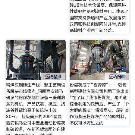
砖,成为技术含量高、保温隔热
性能好的新型墙材项目。体现了
国家支持新墙材产业,发展落实
政策和科技创新同时并举,支持
新墙材产业再上新台阶。
粉煤灰制砖生产线：新工艺新设
粉煤灰成了“香饽饽” ——乾峰
备解决市场痛点_问题西安银马
新型建材有限公司利用工业废渣
研发的粉煤灰制砖设备－美洲豹
”在了解了我市粉煤灰、尾矿渣
系列砖机，产品抗震、抗压、抗
综合利用的政策后，产生了一个
冻等性能均高于传统粘土砖
大胆的想法：将粉煤灰、尾矿渣
30%。 超级美洲豹2001型是
作为蒸压粉煤灰产品的原材料，
西安银马公司中型全自动粉煤灰
不仅可以将过去的
制砖设备，在新希望集团的自建