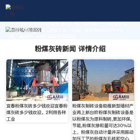
作为专业的 粉煤灰砖新闻 制造厂家，我们致力于为您量身定
制高价值的粉体加工系统方案。获取厂家直销报价及技术支
持，请拨打：+8618037793862
粉煤灰砖新闻 详情介绍
宜春粉煤灰砖多少钱欢迎宜春粉
粉煤灰制砖设备助推新型墙材产
煤灰砖多少钱欢迎。2利用各种
业再上新台阶粉煤灰制砖设备是
工业
以粉煤灰为原料制砖,更加环保,
节能,粉煤灰掺和量可达30％以
上、粉煤灰自动计量并采用振动
加压工艺的粉煤灰孔砖和空心