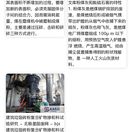
其表面积不断增加的过程。要增
文库粉煤灰和脱硫石膏的特性
加新的表面积，必须克服固体分
1. 粉煤灰是燃煤锅炉排放的废
子间的结合力，因而需消耗能
渣，是煤燃烧后形成被烟气携
量。煤在磨煤机中被磨制成煤
带出炉膛的从烟气中收捕下来的
粉，主要是通过压碎、击碎和研
细灰。粉煤灰也称飞灰，是燃煤
碎三种方式进行。
电厂将煤磨细成 100μ m 以下
的细粉，用预热空气吹入炉膛悬
浮 燃烧，产生高温烟气，经由
捕尘装置捕集得到的粉状残留
物，是 一种人工火山灰质材
料。
建筑垃圾砖粉复合矿物掺和料试
验研究 - 北极星固废网 - bjx
建筑垃圾砖粉复合矿物掺和料试