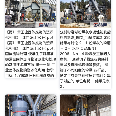
《第11章工业固体废物的资源
分别粉磨对粉煤灰水泥性能及能
化利用》-课件设计(公开).ppt
耗的影响_图文_百度文库2 试验
《第11章工业固体废物的资源
结果与讨论 2．1 粉煤灰的粉磨
化利用》-课件设计(公开).ppt,
－ 2－ 水泥 CEMENT
固体废物处理 使学生了解和掌
2006．No．4 粉煤灰直接喂入
握常见固体废弃物资源化和处理
磨机， 通过调节粉煤灰的喂料
的常用技术和方法 第十一章 工
量以及选粉机转速等参数， 磨
业固体废物的资源化利用 教学
制了不同细度的粉煤 灰样品，
目标: 1.了解煤矸石和粉煤灰的
测定了有关物理性质并统计计算
了对应的 单位电耗， 结果见表
2。