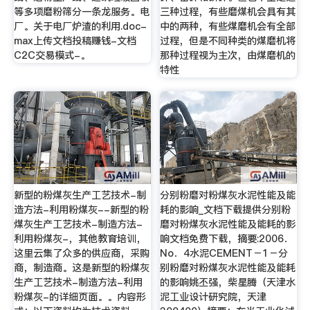
等多项磨粉筛分一条龙服务。电
三种过程，有些磨煤机会具有其
厂。关于电厂炉渣的利用.doc-
中的两种，有些煤磨机会有全部
max上传文档投稿赚钱-文档
过程，但是不同种类的煤磨机将
C2C交易模式-。
那种过程视为主次，由煤磨机的
特性
新型的粉煤灰生产工艺技术-制
分别粉磨对粉煤灰水泥性能及能
造方法-利用粉煤灰--新型的粉
耗的影响_文档下载提供分别粉
煤灰生产工艺技术-制造方法-
磨对粉煤灰水泥性能及能耗的影
利用粉煤灰-，其他教育培训，
响文档免费下载，摘要:2006．
这里云集了众多的供应商，采购
No．4水泥CEMENT－1－分
商，制造商。这是新型的粉煤灰
别粉磨对粉煤灰水泥性能及能耗
生产工艺技术-制造方法-利用
的影响姚丕强，柴星腾（天津水
粉煤灰-的详细页面。。内容形
泥工业设计研究院，天津