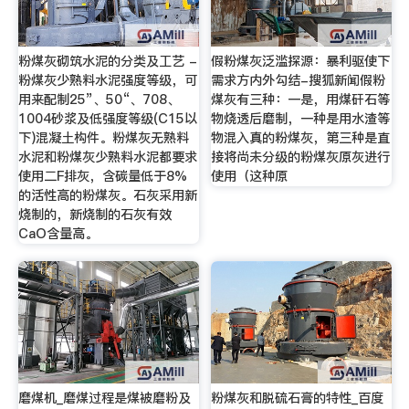
粉煤灰砌筑水泥的分类及工艺 -
假粉煤灰泛滥探源：暴利驱使下
粉煤灰少熟料水泥强度等级，可
需求方内外勾结-搜狐新闻假粉
用来配制25”、50“、708、
煤灰有三种：一是，用煤矸石等
1004砂浆及低强度等级(C15以
物烧透后磨制，一种是用水渣等
下)混凝土构件。粉煤灰无熟料
物混入真的粉煤灰，第三种是直
水泥和粉煤灰少熟料水泥都要求
接将尚未分级的粉煤灰原灰进行
使用二F排灰，含碳量低于8%
使用（这种原
的活性高的粉煤灰。石灰采用新
烧制的，新烧制的石灰有效
CaO含量高。
磨煤机_磨煤过程是煤被磨粉及
粉煤灰和脱硫石膏的特性_百度