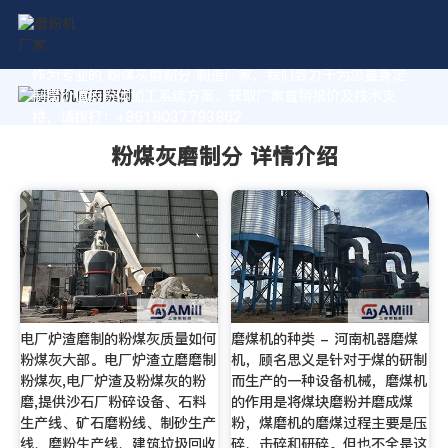
作为专业的 粉煤灰磨制分 制造厂家，我们致力于为您量身定
制高价值的粉体加工系统方案。获取厂家直销报价及技术支
持，请拨打：+8618037793862
粉煤灰磨制分 详情介绍
电厂炉渣磨制的粉煤灰质量如何
磨煤机的种类 - 河南机器磨煤
粉煤灰大部。电厂炉渣立磨磨制
机，顾名思义是针对于煤的研制
粉煤灰,电厂炉渣及粉煤灰的粉
而生产的一种设备机械，磨煤机
磨,提供沙石厂粉碎设备、石料
的作用是将煤块磨粉并磨成煤
生产线、矿石磨粉线、制砂生产
粉，煤磨机的磨煤过程主要是压
线、磨粉生产线、建筑垃圾回收
碎、击碎和研碎。但也不全是这