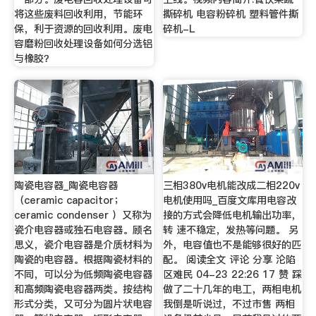
将这些废料回收利用，节能环
撕碎机 电容粉碎机 塑料管件撕
保，利于资源的回收利用。废电
碎机-L
容磨粉回收处理设备如何分选铝
与橡胶？
陶瓷电容器_陶瓷电容器
三相380v电机能改成二相220v
（ceramic capacitor；
电机使用吗_百度文库用电容改
ceramic condenser ）又称为
接的方式会降低电机输出功率，
瓷介电容器或独石电容器。顾名
转 速不稳定，发热等问题。 另
思义，瓷介电容器是介质材料为
外，电容值也不是能够很好的匹
陶瓷的电容器。根据陶瓷材料的
配。 阅读全文 评论 分享 沦陷
不同，可以分为低频陶瓷电容器
区难民 04-23 22:26 17 赞 踩
和高频陶瓷电容器两类。按结构
做了二十几年的电工，两相电机
形式分类，又可分为圆片状电容
我倒是听说过，不过市售 两相