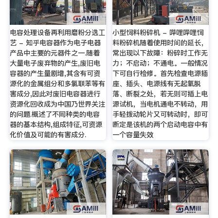
电容处理设备再利用磨粉分选工
小型饲料粉碎机 - 哔哩哔哩饲
艺 - 知乎电容器作为电子电器
料粉碎机随着使用时间的延长，
产品中主要的元器件之一.随着
常出现以下故障：粉碎时工作无
大量电子废弃物的产生,废旧电
力；不启动；不通电。一般情况
容器的产生量剧增,其含有可资
下可自行检修。首先检查电源插
源化的金属组分和多氯联苯等有
座、插头、电源线有无起氧脱
害成分,因此对废旧电容器进行
落、断裂之处，若无则可插上电
资源化回收成为中国乃世界关注
源试机，当电机通电不转动，用
的问题.概述了不同种类的电容
手轻拨动轮片又可转动时，即可
器的基本结构,组成特征,可资源
断定是该机的两个启动电容中有
化价值及可能的有害成分.
一个容量失效