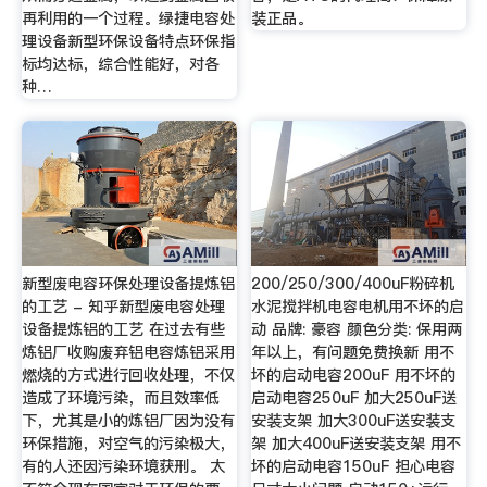
再利用的一个过程。绿捷电容处
装正品。
理设备新型环保设备特点环保指
标均达标，综合性能好，对各
种…
新型废电容环保处理设备提炼铝
200/250/300/400uF粉碎机
的工艺 - 知乎新型废电容处理
水泥搅拌机电容电机用不坏的启
设备提炼铝的工艺 在过去有些
动 品牌: 豪容 颜色分类: 保用两
炼铝厂收购废弃铝电容炼铝采用
年以上，有问题免费换新 用不
燃烧的方式进行回收处理，不仅
坏的启动电容200uF 用不坏的
造成了环境污染，而且效率低
启动电容250uF 加大250uF送
下，尤其是小的炼铝厂因为没有
安装支架 加大300uF送安装支
环保措施，对空气的污染极大，
架 加大400uF送安装支架 用不
有的人还因污染环境获刑。 太
坏的启动电容150uF 担心电容