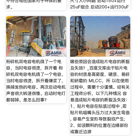
不符合现在国家对于环保的要
尺寸大小问题 启动150+运行
求。
25uF组合 启动200+运行30uF
粉碎机双电容电机烧了一个电
哪些原因会造成贴片电容的断裂
容，当时电容很烫，拆开看 粉
及失效？_百度文库由于贴片电
碎机双电容电机烧了一个电容，
容的材质是高密度、硬质、易碎
当时电容很烫，拆开看爆浆了，
和研磨的 MLCC，所 以在使用
换掉发热的电容。再次启动电机
过程中，需要十分谨慎。经有关
声音很大转速很慢。启动时电灯
工程师分析，以下几种情况 容
都弱掉。是怎么回事？
易造成贴片电容的断裂及失效：
1、贴片电容在贴装过程中 ,若
贴片机吸嘴头压力过大发生弯曲
, 容易产生变形导致裂纹产生;
2、如该颗料的位置在边缘部份
或靠近边源