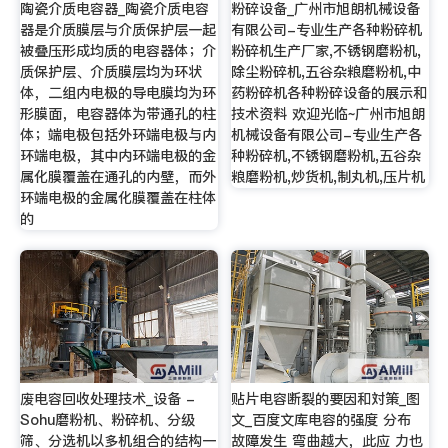
陶瓷介质电容器_陶瓷介质电容
粉碎设备_广州市旭朗机械设备
器是介质膜层与介质保护层一起
有限公司-专业生产各种粉碎机
被叠压形成均质的电容器体；介
粉碎机生产厂家,不锈钢磨粉机,
质保护层、介质膜层均为环状
除尘粉碎机,五谷杂粮磨粉机,中
体，二组内电极的导电膜均为环
药粉碎机各种粉碎设备的展示和
形膜面，电容器体为带通孔的柱
技术资料 欢迎光临~广州市旭朗
体；端电极包括外环端电极与内
机械设备有限公司-专业生产各
环端电极，其中内环端电极的金
种粉碎机,不锈钢磨粉机,五谷杂
属化膜覆盖在通孔的内壁，而外
粮磨粉机,炒货机,制丸机,压片机
环端电极的金属化膜覆盖在柱体
的
废电容回收处理技术_设备 -
贴片电容断裂的要因和対策_图
Sohu磨粉机、粉碎机、分级
文_百度文库电容的强度 分布
筛、分选机以多机组合的结构一
故障发生 弯曲越大，此应 力也