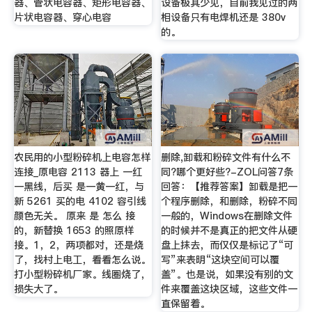
器、管状电容器、矩形电容器、
设备极其少见，目前我见过的两
片状电容器、穿心电容
相设备只有电焊机还是 380v
的。
农民用的小型粉碎机上电容怎样
删除,卸载和粉碎文件有什么不
连接_原电容 2113 器上 一红
同?哪个更好些?-ZOL问答7条
一黑线，后买 是一黄一红，与
回答：【推荐答案】卸载是把一
新 5261 买的电 4102 容引线
个程序删除，和删除，粉碎不同
颜色无关。 原来 是 怎么 接
一般的，Windows在删除文件
的，新替换 1653 的照原样
的时候并不是真正的把文件从硬
接。1，2，两项都对，还是烧
盘上抹去，而仅仅是标记了“可
了，找村上电工，看看怎么说。
写”来表明“这块空间可以覆
打小型粉碎机厂家。线圈烧了，
盖”。也是说，如果没有别的文
损失大了。
件来覆盖这块区域，这些文件一
直保留着。