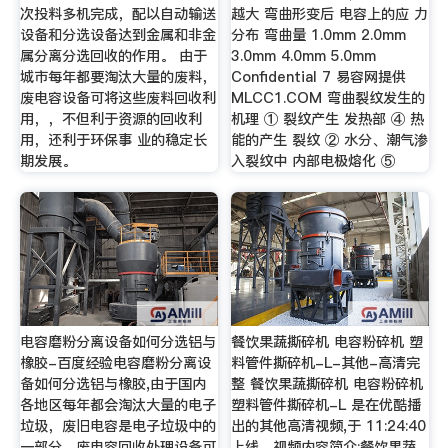
次投料多机完成，配以自动输送
越大 弯曲形变后 电容上的应 力
设备和分选设备达到金属和非金
分布 弯曲量 1.0mm 2.0mm
属分离分选回收的作用。 由于
3.0mm 4.0mm 5.0mm
城市每年都要淘汰大量的废料，
Confidential 7 易容网提供
废电容设备可将这些废料回收利
MLCC1.COM 弯曲裂纹发生的
用，，不但利于资源的回收利
机理 ① 裂纹产生 发热部 ④ 热
用，还利于环保事 业的稳定长
能的产生 裂纹 ② 水分、潮气渗
期发展。
入裂纹中 内部电极熔化 ⑤
电容磨粉分离设备如何分选铝与
餐饮果蔬撕碎机 电容粉碎机 塑
橡胶-百度经验电容磨粉分离设
料管件撕碎机-L-其他-高清完
备如何分选铝与橡胶,由于国内
整 餐饮果蔬撕碎机 电容粉碎机
各地区每年都会淘汰大量的电子
塑料管件撕碎机-L 是在优酷播
垃圾，废旧电容是电子垃圾中的
出的其他高清视频,于 11:24:40
一部分。废电容回收处理设备可
上线。视频内容简介:餐饮果蔬