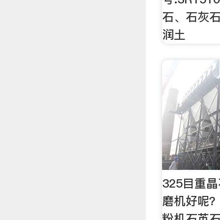
石、石灰
润土
325目重
磨机好呢？
粉机石英