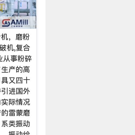
粉机，磨粉
锤破机,复合
专业从事粉碎
与生产的高
司具又四十
持引进国外
内实际情况
产的雷蒙磨
、系类振动
机、振动给