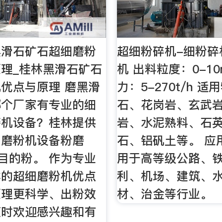
黑滑石矿石超细磨粉
超细粉碎机-细粉碎
理_桂林黑滑石矿石
机 出料粒度：0-1
优点与原理 磨黑滑
力：5-270t/h 
哪个厂家有专业的细
石、花岗岩、玄武
磨机设备？桂林提供
岩、水泥熟料、石
细磨粉机设备粉磨
石、铝矾土等。 应
00目的粉。 作为专业
用于高等级公路、
林的超细磨粉机优点
利、机场、建筑、
原理更科学、出粉效
材、治金等行业。
随时欢迎感兴趣和有