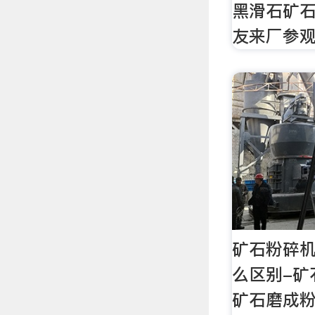
黑滑石矿
友来厂参
矿石粉碎
么区别-矿
矿石磨成