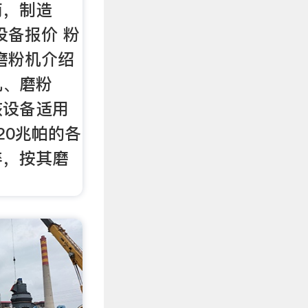
商，制造
设备报价 粉
磨粉机介绍
机、磨粉
该设备适用
20兆帕的各
碎，按其磨