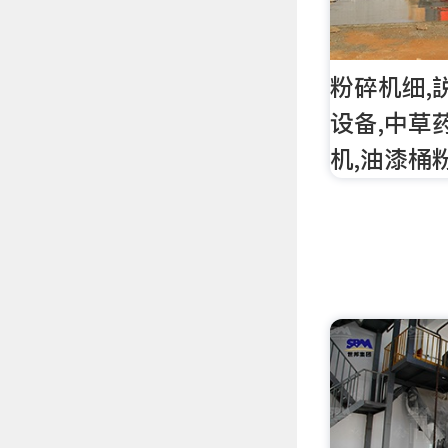
粉碎机细,
设备,中草
机,油漆桶