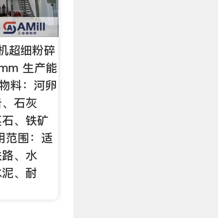
机超细粉碎
0mm 生产能
适用物料：河卵
岩、石灰
英石、铁矿
用范围：适
铁路、水
水泥、耐