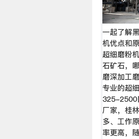
一起了解
机优点和原
超细磨粉机
石矿石，
磨深加工
专业的超
325-25
厂家，桂
多、工作
率更高，