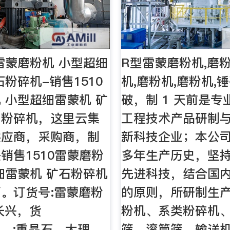
0雷蒙磨粉机 小型超细
R型雷蒙磨粉机,磨
石粉碎机-销售1510
机,磨粉机,磨粉机,
 小型超细雷蒙机 矿
破，制 1 天前是
，粉碎机，这里云集
工程技术产品研制
供应商，采购商，制
新科技企业；本公
销售1510雷蒙磨粉
多年生产历史，坚
细雷蒙机 矿石粉碎机
先进科技，结合国
。订货号:雷蒙磨粉
的原则，所研制生
长兴，货
粉机、系类粉碎机
10，:重晶石、大理
筛、滚筒筛、输送