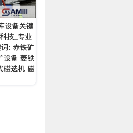
库设备关键
程科技_专业
词: 赤铁矿
矿设备 菱铁
式磁选机 磁