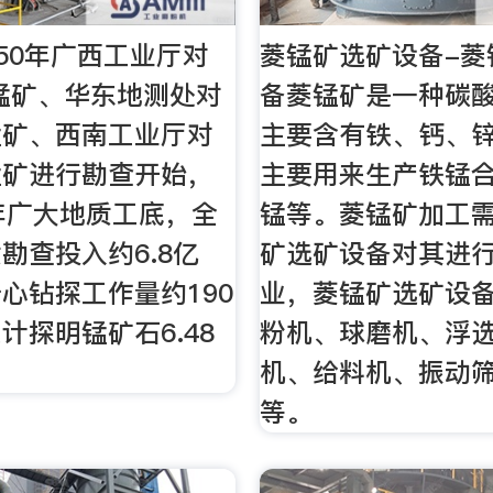
950年广西工业厅对
菱锰矿选矿设备-菱
锰矿、华东地测处对
备菱锰矿是一种碳
锰矿、西南工业厅对
主要含有铁、钙、
锰矿进行勘查开始，
主要用来生产铁锰
年广大地质工底，全
锰等。菱锰矿加工
勘查投入约6.8亿
矿选矿设备对其进
心钻探工作量约190
业，菱锰矿选矿设
计探明锰矿石6.48
粉机、球磨机、浮
机、给料机、振动
等。