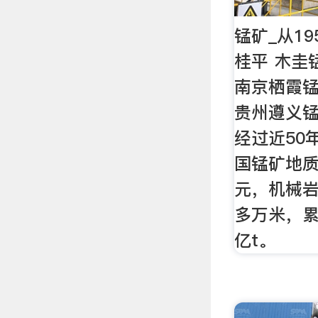
锰矿_从1
桂平 木圭
南京栖霞
贵州遵义
经过近50
国锰矿地质
元，机械岩
多万米，累
亿t。