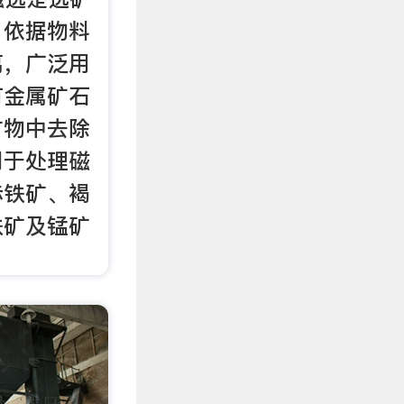
，依据物料
离，广泛用
有金属矿石
矿物中去除
用于处理磁
赤铁矿、褐
铁矿及锰矿