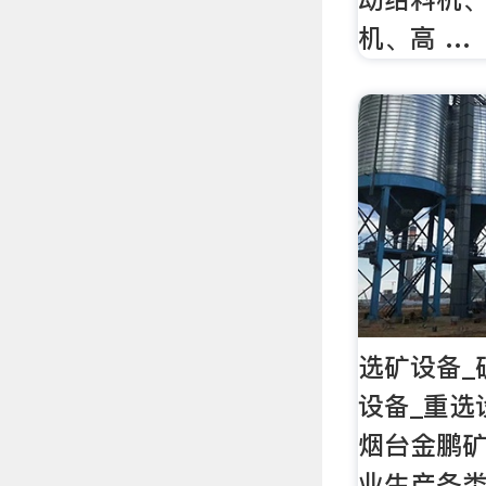
机、高 …
选矿设备_
设备_重选
烟台金鹏
业生产各