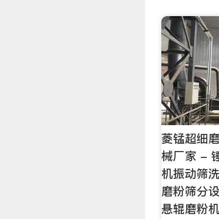
菱锰超细
械厂家 -
机振动筛
磨粉筛分
悬辊磨粉机