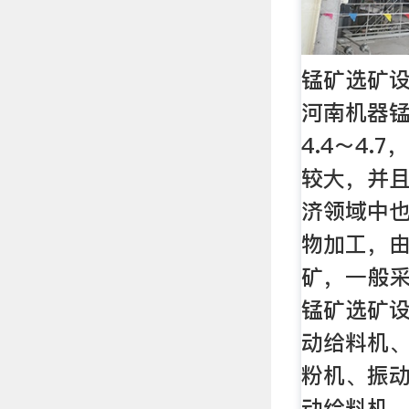
锰矿选矿设
河南机器锰
4.4～4.
较大，并
济领域中
物加工，
矿，一般
锰矿选矿
动给料机、
粉机、振
动给料机