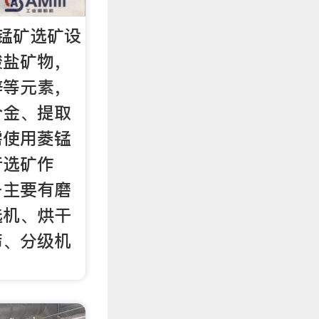
锰矿选矿设
酸盐矿物，
锌等元素，
合金、提取
需使用菱锰
行选矿作
备主要有磨
选机、烘干
筛、分级机