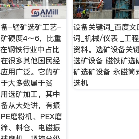
备-锰矿选矿工艺-
设备关键词_百度文
矿硬度4～6，比重
词_机械/仪表 _工
7，在钢铁行业中占比
资料。选矿设备关键
且在很多其他国民经
选矿设备 磁铁矿选
也应用广泛。它的矿
矿选矿设备 永磁筒
由于大多数属于贫
选机
采用选矿加工，其中
设备从大处讲，有振
PE磨粉机、PEX磨
动筛、料仓、电磁振
、球磨机、螺旋分级