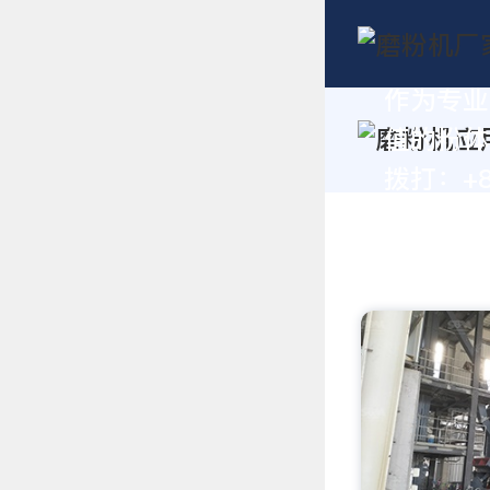
作为专业
值的粉体
拨打：+86