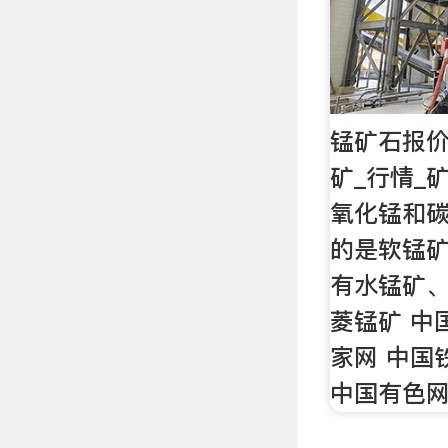
锰矿石报价
矿_行情_
氧化锰和
的是软锰
有水锰矿
菱锰矿 中
家网 中国
中国有色网