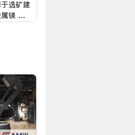
用于选矿建
属镁 …