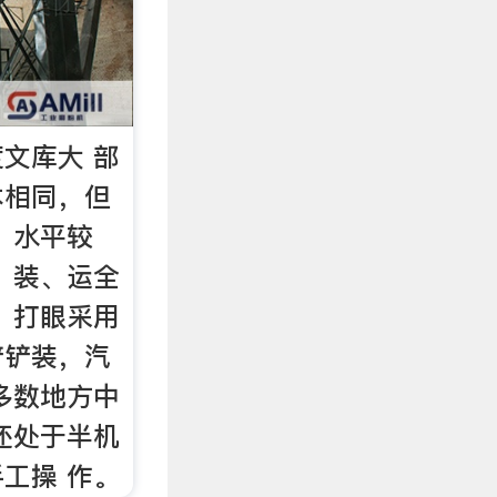
度文库大 部
本相同，但
，水平较
、装、运全
 打眼采用
铲铲装，汽
多数地方中
还处于半机
工操 作。