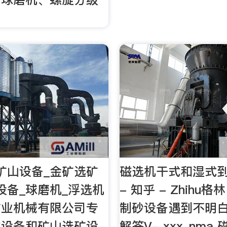
矿山设备_金矿选矿
磁选机干式和湿式
设备_球磨机_浮选机
- 知乎 - Zhihu格
矿业机械有限公司专
制砂设备遇到不明
类设备和矿山选矿设
解答V- xxx_nma