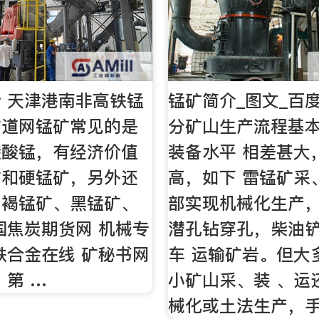
 天津港南非高铁锰
锰矿简介_图文_百
矿道网锰矿常见的是
分矿山生产流程基
碳酸锰，有经济价值
装备水平 相差甚大
矿和硬锰矿，另外还
高，如下 雷锰矿采
、褐锰矿、黑锰矿、
部实现机械化生产，
国焦炭期货网 机械专
潜孔钻穿孔，柴油
铁合金在线 矿秘书网
车 运输矿岩。但大
 第 …
小矿山采、装 、运
械化或土法生产，手