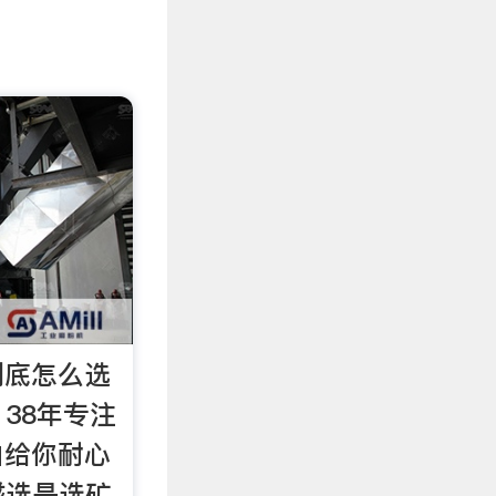
到底怎么选
林 38年专注
白给你耐心
 磁选是选矿