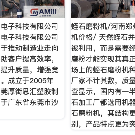
汇电子科技有限公司
蛭石磨粉机/河南郑
汇电子科技有限公司
机价格/ 天然蛭石
力于推动制造业走向
被利用，而是需要
协助客户提高效率，
磨粉才能实现其真
，提升质量，增强竞
场上的蛭石磨粉机
。成立于2005年
厂家不计其数，质
东莞厚街思汇塑胶制
查显示，国内有一
位于广东省东莞市沙
石加工厂都选用机
石磨粉机，其结构
别，产品特点更为