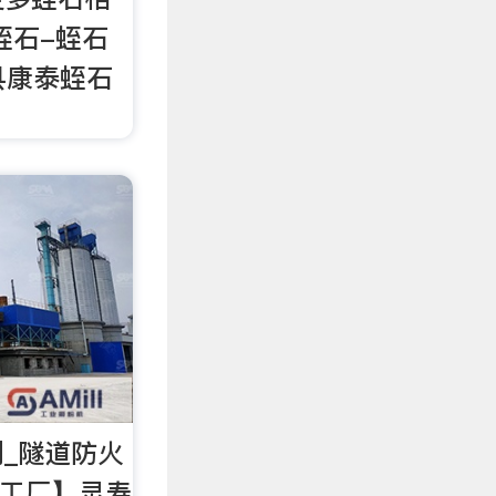
蛭石-蛭石
县康泰蛭石
剂_隧道防火
加工厂】灵寿