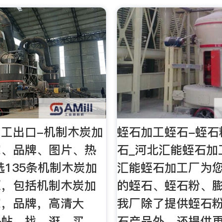
工出口-机制木炭加
蛭石加工蛭石-蛭石
家、品牌、图片、热
石_河北汇能蛭石加
选135条机制木炭加
汇能蛭石加工厂为
源，包括机制木炭加
的蛭石、蛭石粉、
家，品牌，高清大
我厂除了提供蛭石
热帖。找，逛，买，
石产品外，还提供