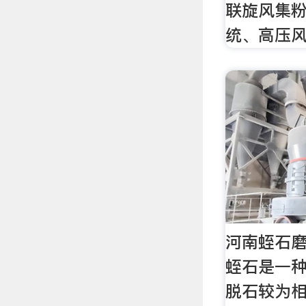
联旋风集
统、高压
河南蛭石磨
蛭石是一
脱石较为