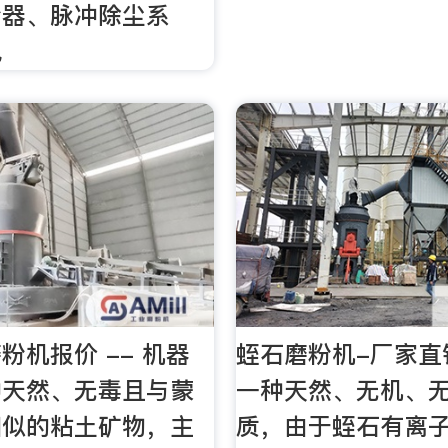
粉器、脉冲除尘系
风
粉机报价 -- 机器
蛭石磨粉机-厂家直
种天然、无毒且与蒙
一种天然、无机、
相似的粘土矿物，主
质，由于蛭石有离