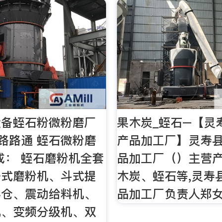
设备蛭石粉微粉磨厂
果木炭_蛭石–【灵
务路路通 蛭石微粉磨
产品加工厂】灵寿
成： 蛭石磨粉机全套
品加工厂（）主营
锤式磨粉机、斗式提
木炭、蛭石等,灵寿
料仓、震动给料机、
品加工厂负责人郑
机、变频分级机、双