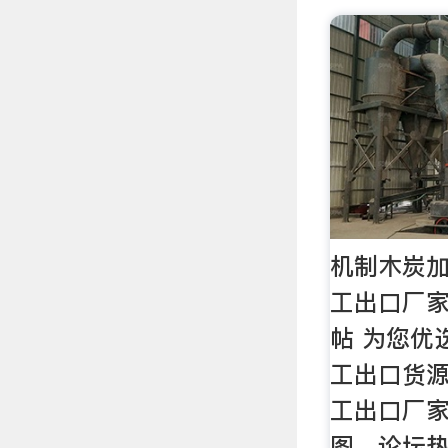
机制木炭加
工出口厂
帖 为您优
工出口货
工出口厂
图，论坛