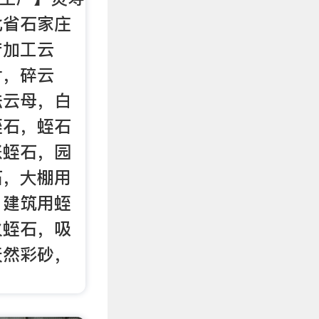
北省石家庄
产加工云
片，碎云
法云母，白
蛭石，蛭石
胀蛭石，园
石，大棚用
，建筑用蛭
火蛭石，吸
天然彩砂，