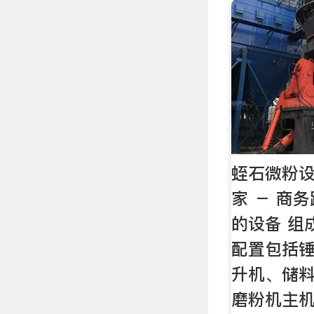
蛭石微粉
家 － 商
的设备 组
配置包括
升机、储
磨粉机主