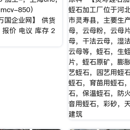
cv-850）
蛭石加工厂位于河
【万国企业网】 供货
市灵寿县，主要生
 报价 电议 库存 2
母，云母粉，云母
母，干法云母，湿
云母等，蛭石，生
片，蛭石原矿，膨
艺蛭石，园艺用蛭
蛭石，育苗用蛭石
石，保温蛭石，防
音用蛭石，彩砂，
建筑