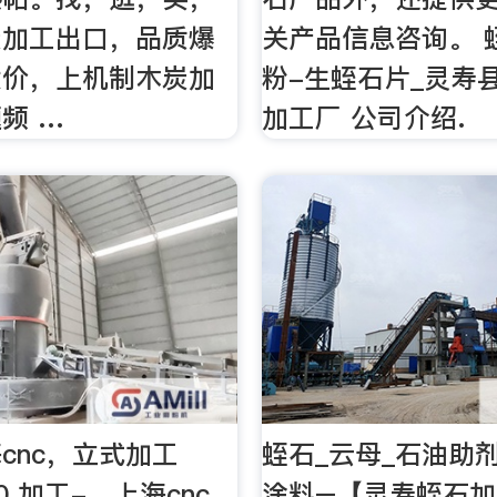
炭加工出口，品质爆
关产品信息咨询。 
发价，上机制木炭加
粉-生蛭石片_灵寿
频 …
加工厂 公司介绍.
cnc，立式加工
蛭石_云母_石油助
50 加工-，上海cnc，
涂料–【灵寿蛭石