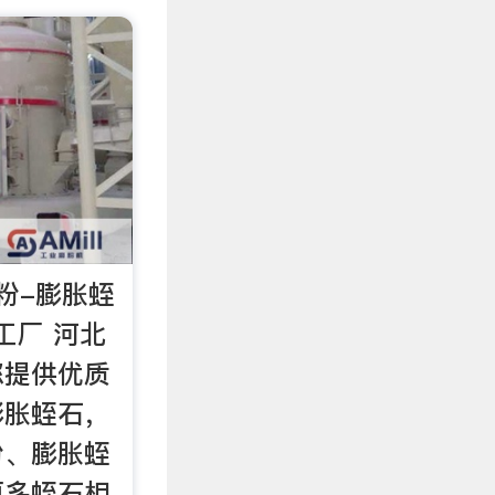
粉-膨胀蛭
工厂 河北
您提供优质
膨胀蛭石，
粉、膨胀蛭
更多蛭石相