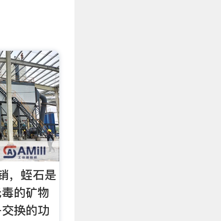
销，蛭石是
无毒的矿物
子交换的功