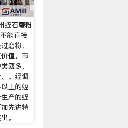
州蛭石磨粉
并不能直接
经过磨粉、
正价值，市
种类繁多，
量、。经调
半以上的蛭
器生产的蛭
更加先进特
突出。