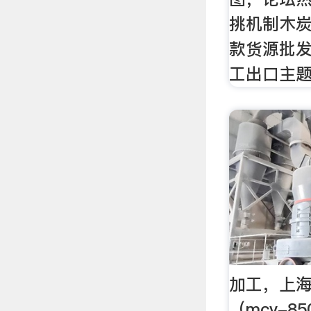
挑机制木
款货源批
工出口主题
加工，上海
（mcv-8