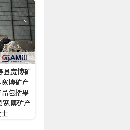
寿县宽博矿
县宽博矿产
产品包括果
县宽博矿产
女士