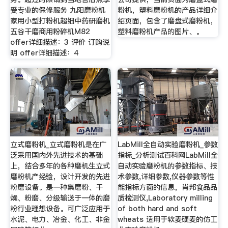
受专业的保修服务 九阳磨粉机
粉机，塑料磨粉机的产品详细介
家用小型打粉机超细中药研磨机
绍页面，包含了磨盘式磨粉机，
五谷干磨商用粉碎机M82
塑料磨粉机产品的图片、。
offer详细描述：3 评价 订购说
明 offer详细描述：4
立式磨粉机_立式磨粉机是在广
LabMill全自动实验磨粉机_参数
泛采用国内外先进技术的基础
指标_分析测试百科网LabMill全
上，结合多年的各种磨机生立式
自动实验磨粉机的参数指标、技
磨粉机产经验，设计开发的先进
术参数,详细参数,仪器参数等性
粉磨设备。是一种集磨粉、干
能指标方面的信息，肖邦食品品
燥、粉磨、分级输送于一体的磨
质检测仪,Laboratory milling
粉行业理想设备。可广泛应用于
of both hard and soft
水泥、电力、冶金、化工、非金
wheats 适用于软麦硬麦的仿工