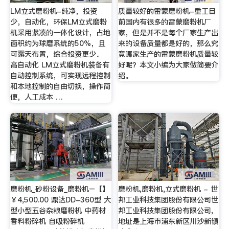
LM立式磨粉机-纯净，投资
质量较好的雷蒙磨粉机-重工目
少，自动化，环保LM立式磨粉
前国内有很多的雷蒙磨粉机厂
机采用紧凑的一体化设计，占地
家，但是并不是每个厂家生产出
面积约为球磨系统的50%，且
来的设备质量都是好的，那么究
可露天布置，综合投资更少。
竟哪家生产的雷蒙磨粉机质量较
高自动化 LM立式磨粉机装备有
好呢？本文小编为大家做简要介
自动控制系统，可实现远程控制
绍。
和本地控制的自由切换，操作简
便，人工成本 …
磨粉机_砂粉设备_磨粉机–【】
磨粉机,磨粉机,立式磨粉机 - 世
￥4,500.00 鼎达DD-360型 大
邦工业科技集团股份有限公司世
型小型五谷杂粮磨粉机 中药材
邦工业科技集团股份有限公司,
香料粉碎机 自吸粉碎机
地址是上海市浦东新区川沙新镇