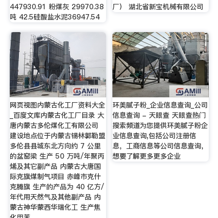
447930.91 粉煤灰 29970.38
厂） 湖北省新宝机械有限公司
吨 42.5硅酸盐水泥36947.54
网页视图内蒙古化工厂资料大全
环美腻子粉_企业信息查询_公司
_百度文库内蒙古化工厂目录 大
信息查询 - 天眼查 天眼查热门
唐内蒙古多伦煤化工有限公司
搜索频道为您提供环美腻子粉企
建设地点位于内蒙古锡林郭勒盟
业信息查询,包括公司注册信
多伦县县城东北方向约 7 公里
息，工商信息等公司信息查询，
的盆窑梁 生产 50 万吨/年聚丙
想要了解更多更多企业
烯及其它副产品 内蒙古大唐国
际克旗煤制气项目 赤峰市克什
克腾旗 生产的产品为 40 亿方/
年代用天然气及其他副产品 内
蒙古神华蒙西华瑞化工 生产焦
化甲苯