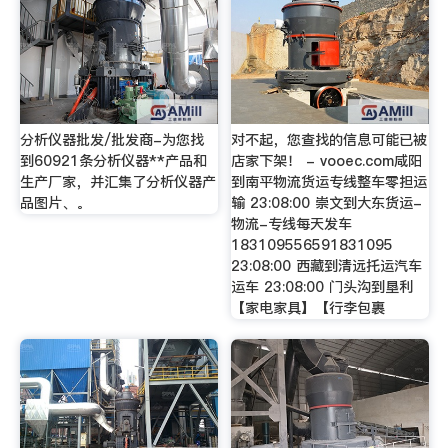
分析仪器批发/批发商-为您找
对不起，您查找的信息可能已被
到60921条分析仪器**产品和
店家下架！ - vooec.com咸阳
生产厂家，并汇集了分析仪器产
到南平物流货运专线整车零担运
品图片、。
输 23:08:00 崇文到大东货运-
物流-专线每天发车
183109556591831095
23:08:00 西藏到清远托运汽车
运车 23:08:00 门头沟到垦利
【家电家具】【行李包裹