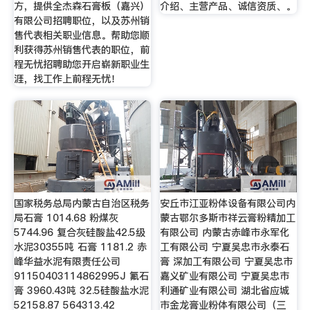
方，提供全杰森石膏板（嘉兴）
介绍、主营产品、诚信资质、。
有限公司招聘职位，以及苏州销
售代表相关职业信息。帮助您顺
利获得苏州销售代表的职位，前
程无忧招聘助您开启崭新职业生
涯，找工作上前程无忧！
国家税务总局内蒙古自治区税务
安丘市江亚粉体设备有限公司内
局石膏 1014.68 粉煤灰
蒙古鄂尔多斯市祥云膏粉精加工
5744.96 复合灰硅酸盐42.5级
有限公司 内蒙古赤峰市永军化
水泥30355吨 石膏 1181.2 赤
工有限公司 宁夏吴忠市永泰石
峰华益水泥有限责任公司
膏 深加工有限公司 宁夏吴忠市
91150403114862995J 氟石
嘉义矿业有限公司 宁夏吴忠市
膏 3960.43吨 32.5硅酸盐水泥
利通矿业有限公司 湖北省应城
52158.87 564313.42
市金龙膏业粉体有限公司（三