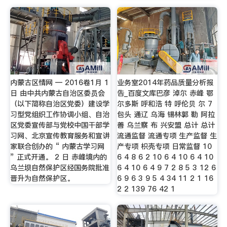
内蒙古区情网 — 2016卷1月 1
业务室2014年药品质量分析报
日 由中共内蒙古自治区委员会
告_百度文库巴彦 淖尔 赤峰 鄂
（以下简称自治区党委）建设学
尔多斯 呼和浩 特 呼伦贝 尔 7
习型党组织工作协调小组、自治
包头 通辽 乌海 锡林郭 勒 阿拉
区党委宣传部与党校中国干部学
善 乌兰察 布 兴安盟 总计 总计
习网、北京宣传教育服务和宣讲
流通监督 流通专项 生产监督 生
家联合创办的 “ 内蒙古学习网
产专项 枳壳专项 日常监督 10
” 正式开通。 2 日 赤峰境内的
6 4 8 6 2 10 6 4 10 6 4 10
乌兰坝自然保护区经国务院批准
6 4 10 6 4 9 7 2 8 5 3 12 6
晋升为自然保护区。
6 9 6 3 9 5 4 34 11 2 1 16
2 2 139 76 42 1