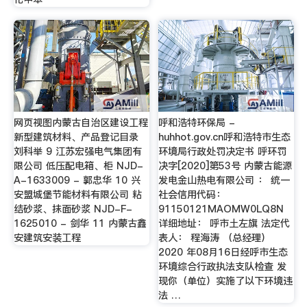
网页视图内蒙古自治区建设工程
呼和浩特环保局 -
新型建筑材料、产品登记目录
huhhot.gov.cn呼和浩特市生态
刘科举 9 江苏宏强电气集团有
环境局行政处罚决定书 呼环罚
限公司 低压配电箱、柜 NJD-
决字[2020]第53号 内蒙古能源
A-1633009 - 郭忠华 10 兴
发电金山热电有限公司 ： 统一
安盟城堡节能材料有限公司 粘
社会信用代码：
结砂浆、抹面砂浆 NJD-F-
91150121MAOMW0LQ8N
1625010 - 剑华 11 内蒙古鑫
详细地址： 呼市土左旗 法定代
安建筑安装工程
表人： 程海涛 （总经理）
2020 年08月16日经呼市生态
环境综合行政执法支队检查 发
现你（单位）实施了以下环境违
法 …