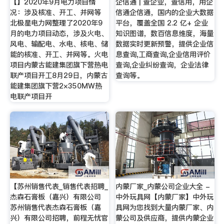
【】2020年9月电力项目情
企信通 | 查企业，查信用，用企
况：涉及核准、开工、并网等
信通企信通，国内的企业大数据
北极星电力网整理了2020年9
平台，覆盖全国 2.2 亿+ 企业
月的电力项目动态，涉及火电、
知识图谱，数百信息维度，海量
风电、输配电、水电、核电、储
数据实时更新预警，提供企业信
能的核准、开工、并网等。火电
息查询,工商查询,企业信用评价
项目内蒙古能建集团旗下营热电
查询,企业纠纷查询，企业法律
联产项目开工8月29日，内蒙古
查询等。
能建集团旗下营2×350MW热
电联产项目开
【苏州销售代表_销售代表招聘_
内蒙厂家_内蒙公司企业大全 -
杰森石膏板（嘉兴）有限公司
中外玩具网【内蒙厂家】中外玩
苏州销售代表杰森石膏板（嘉
具网为您找到大量内蒙厂家、内
兴）有限公司招聘，前程无忧官
蒙公司及供应商，提供内蒙企业