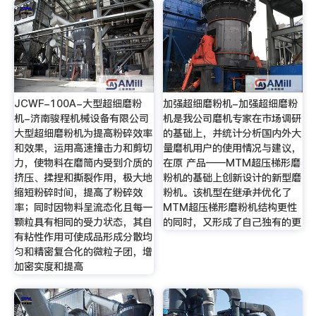
JCWF-100A-大型超细磨粉
加强超细磨粉机-加强超细磨粉
机-济南骏程机械设备有限公司
机是我公司磨机专家在市场调研
大型超细磨粉机为提高粉碎效率
的基础上，并统计分析国内外大
和效果，运用高速撞击力和剪切
量磨机用户的使用情况与建议，
力，使物料在磨筒内受到介质的
在原 产品——MTM超压梯形磨
挤压、揉捏和撕裂作用，极大地
粉机的基础上创新设计的新型磨
缩短粉碎时间，提高了粉碎效
粉机。该机型在继承并优化了
率；同时因物料呈流态化且每一
MTM超压梯形磨粉机结构更性
颗粒具有相同的受力状态，其自
的同时，又形成了自己独有的更
有粘性作用可使成品形成分散均
匀和精密复合化的微粒子团，增
加密实度和提高