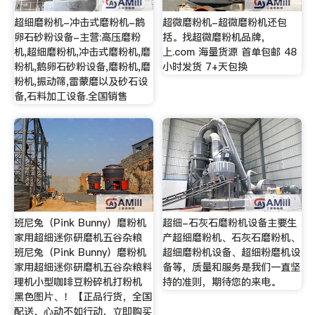
超细磨粉机-冲击式磨粉机-鹅
超微磨粉机-超微磨粉机还包
卵石砂粉设备-主营:高压磨粉
括。找超微磨粉机品牌，
机,超细磨粉机,冲击式磨粉机,磨
上.com 海量货源 首单包邮 48
粉机,鹅卵石砂粉设备,磨粉机,磨
小时发货 7+天包换
粉机,振动筛,雷蒙磨以及砂石设
备,石料加工设备.全国销售
班尼兔（Pink Bunny）磨粉机
超细-石灰石磨粉机设备主要生
家用超细迷你研磨机五谷杂粮
产超细磨粉机、石灰石磨粉机、
班尼兔（Pink Bunny）磨粉机
超细磨粉机设备、超细粉磨机设
家用超细迷你研磨机五谷杂粮料
备等，质量和服务是我们一直坚
理机小型咖啡豆粉碎机打粉机
持的准则，期待您的来电。
黑色图片、！【正品行货，全国
配送，心动不如行动，立即购买