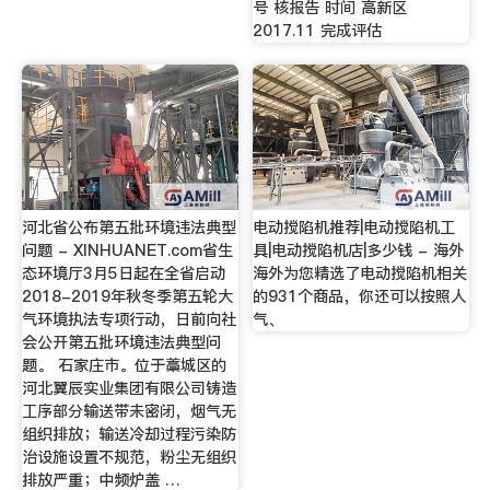
号 核报告 时间 高新区
2017.11 完成评估
河北省公布第五批环境违法典型
电动搅陷机推荐|电动搅陷机工
问题 - XINHUANET.com省生
具|电动搅陷机店|多少钱 - 海外
态环境厅3月5日起在全省启动
海外为您精选了电动搅陷机相关
2018-2019年秋冬季第五轮大
的931个商品，你还可以按照人
气环境执法专项行动，日前向社
气、
会公开第五批环境违法典型问
题。 石家庄市。位于藁城区的
河北翼辰实业集团有限公司铸造
工序部分输送带未密闭，烟气无
组织排放；输送冷却过程污染防
治设施设置不规范，粉尘无组织
排放严重；中频炉盖 …