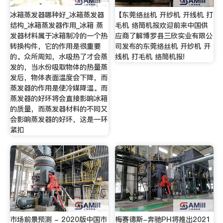
冰箱蒸发器哪种好_冰箱蒸发器
【东莞络丝机 开纱机 开线机 打
结构_冰箱蒸发器作用_冰箱 蒸
毛机 络筒机报欢迎前来中国供
发器材料属于冰箱制冷的一个热
应商了解博罗县三欣实业有限公
转换构件，它的作用是很重要
司发布的东莞络丝机 开纱机 开
的。众所周知，水吸热了才会蒸
线机 打毛机 络筒机报!
发的，当水份吸取物体的热量蒸
发后，物体表面温度会下降，而
蒸发器的作用是使冷媒降温。而
蒸发器的好坏将会直接影响冰箱
的质量，而蒸发器材料的不同又
会影响蒸发器的好坏，这是一环
紧扣
市场前景预测 - 2020版中国市
梅赛德斯-奔驰PH将推出2021