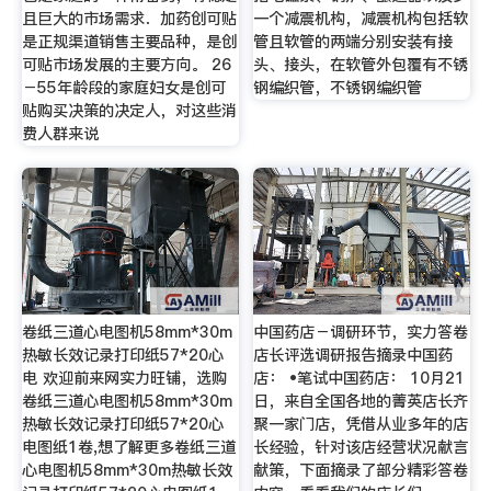
且巨大的市场需求．加药创可贴
一个减震机构，减震机构包括软
是正规渠道销售主要品种，是创
管且软管的两端分别安装有接
可贴市场发展的主要方向。 26
头、接头，在软管外包覆有不锈
－55年龄段的家庭妇女是创可
钢编织管，不锈钢编织管
贴购买决策的决定人，对这些消
费人群来说
卷纸三道心电图机58mm*30m
中国药店－调研环节，实力答卷
热敏长效记录打印纸57*20心
店长评选调研报告摘录中国药
电 欢迎前来网实力旺铺，选购
店： •笔试中国药店： 10月21
卷纸三道心电图机58mm*30m
日，来自全国各地的菁英店长齐
热敏长效记录打印纸57*20心
聚一家门店，凭借从业多年的店
电图纸1卷,想了解更多卷纸三道
长经验，针对该店经营状况献言
心电图机58mm*30m热敏长效
献策，下面摘录了部分精彩答卷