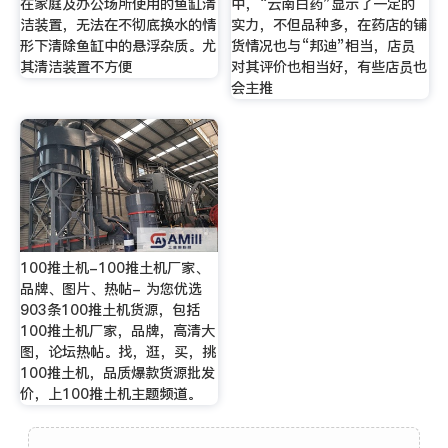
在家庭及办公场所使用的鱼缸清
中，“云南白药”显示了一定的
洁装置，无法在不彻底换水的情
实力，不但品种多，在药店的铺
形下清除鱼缸中的悬浮杂质。尤
货情况也与“邦迪”相当，店员
其清洁装置不方便
对其评价也相当好，有些店员也
会主推
100推土机-100推土机厂家、
品牌、图片、热帖- 为您优选
903条100推土机货源，包括
100推土机厂家，品牌，高清大
图，论坛热帖。找，逛，买，挑
100推土机，品质爆款货源批发
价，上100推土机主题频道。