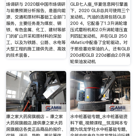
场调研与 2020版中国市场调研
GLB七人座_华夏信息网引擎盖
与前景预测分析报告，是面向能
下，2020 GLB总共可使用三个
源、交通和原材料基础工业部门
发动机。汽油的选择包括GLB
服务，主要任务是为煤炭、钢
200 4，它配备了1.3升涡轮增
铁、有色金属、化工、建材等部
压式磨粉机和2.0升涡轮增压直
门的矿山开采和原材料的深加
列四缸发动机，并在GLB 250
工，以及为铁路、公路、水电等
4Matic中配备了全轮驱动。对
大型工程的施工提供先进、高效
于那些喜欢柴油的人，还有GLB
的技术装备。
200d和GLB 220d都由2.0升涡
轮柴油发动机
康之家大药房旗舰店 - 康之家
水中桩基础专题_水中桩基础资
大药房旗舰店,提供康之家大药
料下载_视频课程__筑龙网本专
房旗舰店各类正品商品的报价、
题为筑龙学社水中桩基础专题，
促销、评论、导购、图片等信
全部内容来自与筑龙学社论坛精