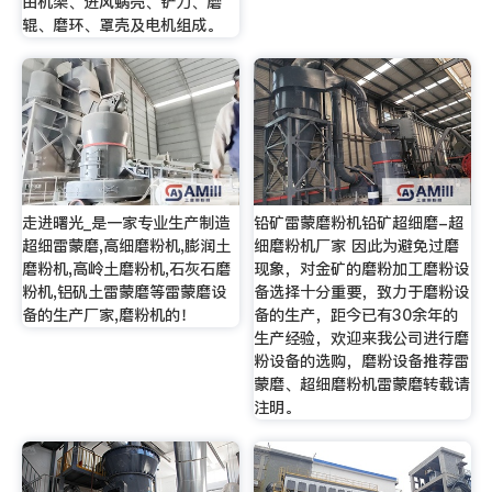
由机架、进风蜗壳、铲刀、磨
辊、磨环、罩壳及电机组成。
走进曙光_是一家专业生产制造
铅矿雷蒙磨粉机铅矿超细磨-超
超细雷蒙磨,高细磨粉机,膨润土
细磨粉机厂家 因此为避免过磨
磨粉机,高岭土磨粉机,石灰石磨
现象，对金矿的磨粉加工磨粉设
粉机,铝矾土雷蒙磨等雷蒙磨设
备选择十分重要，致力于磨粉设
备的生产厂家,磨粉机的！
备的生产，距今已有30余年的
生产经验，欢迎来我公司进行磨
粉设备的选购，磨粉设备推荐雷
蒙磨、超细磨粉机雷蒙磨转载请
注明。