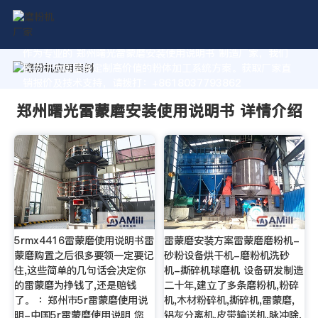
作为专业的 郑州曙光雷蒙磨安装使用说明书 制造厂家，我们
致力于为您量身定制高价值的粉体加工系统方案。获取厂家直
销报价及技术支持，请拨打：+8618037793862
郑州曙光雷蒙磨安装使用说明书 详情介绍
5rmx4416雷蒙磨使用说明书雷
雷蒙磨安装方案雷蒙磨磨粉机-
蒙磨购置之后很多要领一定要记
砂粉设备烘干机-磨粉机洗砂
住,这些简单的几句话会决定你
机-撕碎机球磨机 设备研发制造
的雷蒙磨为挣钱了,还是赔钱
二十年,建立了多条磨粉机,粉碎
了。 ：郑州市5r雷蒙磨使用说
机,木材粉碎机,撕碎机,雷蒙磨,
明-中国5r雷蒙磨使用说明 您
铝灰分离机,皮带输送机,脉冲除,