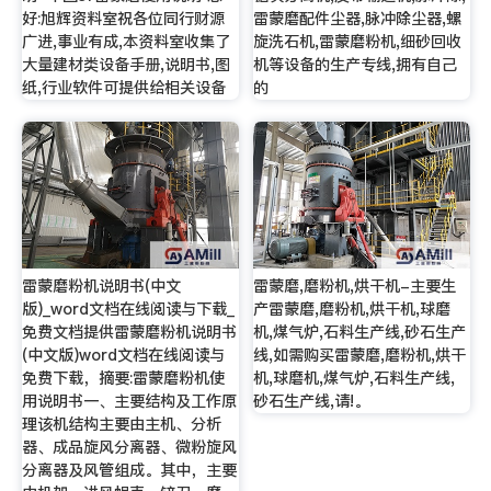
好:旭辉资料室祝各位同行财源
雷蒙磨配件尘器,脉冲除尘器,螺
广进,事业有成,本资料室收集了
旋洗石机,雷蒙磨粉机,细砂回收
大量建材类设备手册,说明书,图
机等设备的生产专线,拥有自己
纸,行业软件可提供给相关设备
的
雷蒙磨粉机说明书(中文
雷蒙磨,磨粉机,烘干机-主要生
版)_word文档在线阅读与下载_
产雷蒙磨,磨粉机,烘干机,球磨
免费文档提供雷蒙磨粉机说明书
机,煤气炉,石料生产线,砂石生产
(中文版)word文档在线阅读与
线,如需购买雷蒙磨,磨粉机,烘干
免费下载，摘要:雷蒙磨粉机使
机,球磨机,煤气炉,石料生产线,
用说明书一、主要结构及工作原
砂石生产线,请!。
理该机结构主要由主机、分析
器、成品旋风分离器、微粉旋风
分离器及风管组成。其中，主要