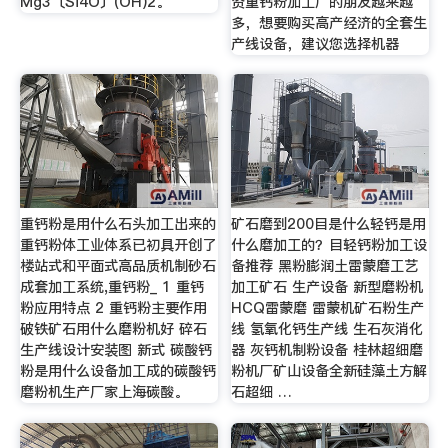
Mg3〔Si4O〕(OH)2。
资重钙粉加工厂的朋友越来越
多，想要购买高产经济的全套生
产线设备，建议您选择机器
重钙粉是用什么石头加工出来的
矿石磨到200目是什么轻钙是用
重钙粉体工业体系已初具开创了
什么磨加工的？目轻钙粉加工设
楼站式和平面式高品质机制砂石
备推荐 黑粉膨润土雷蒙磨工艺
成套加工系统,重钙粉_ 1 重钙
加工矿石 生产设备 新型磨粉机
粉应用特点 2 重钙粉主要作用
HCQ雷蒙磨 雷蒙机矿石粉生产
破铁矿石用什么磨粉机好 碎石
线 氢氧化钙生产线 生石灰消化
生产线设计安装图 新式 碳酸钙
器 灰钙机制粉设备 桂林超细磨
粉是用什么设备加工成的碳酸钙
粉机厂矿山设备全新硅藻土方解
磨粉机生产厂家上海碳酸。
石超细 …