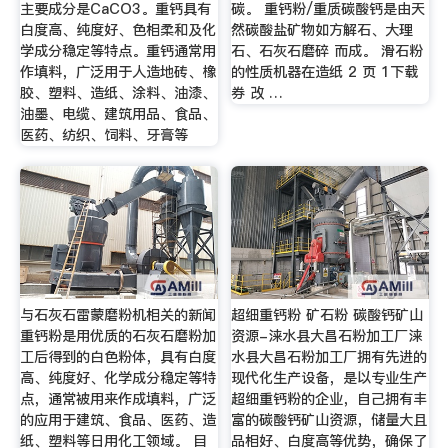
主要成分是CaCO3。重钙具有
碳。 重钙粉/重质碳酸钙是由天
白度高、纯度好、色相柔和及化
然碳酸盐矿物如方解石、大理
学成分稳定等特点。重钙通常用
石、石灰石磨碎 而成。 滑石粉
作填料，广泛用于人造地砖、橡
的性质机器在造纸 2 页 1下载
胶、塑料、造纸、涂料、油漆、
券 改 …
油墨、电缆、建筑用品、食品、
医药、纺织、饲料、牙膏等
与石灰石雷蒙磨粉机相关的新闻
超细重钙粉 矿石粉 碳酸钙矿山
重钙粉是用优质的石灰石磨粉加
资源-涞水县大昌石粉加工厂涞
工后得到的白色粉体，具有白度
水县大昌石粉加工厂拥有先进的
高、纯度好、化学成分稳定等特
现代化生产设备，是以专业生产
点，通常被用来作成填料，广泛
超细重钙粉的企业，自己拥有丰
的应用于建筑、食品、医药、造
富的碳酸钙矿山资源，储量大且
纸、塑料等日用化工领域。 目
品相好、白度高等优势，确保了