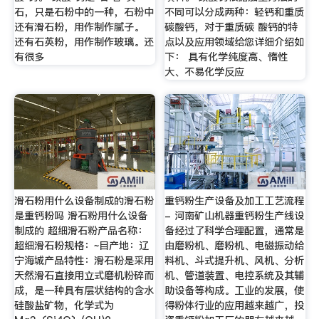
石，只是石粉中的一种，石粉中
不同可以分成两种：轻钙和重质
还有滑石粉，用作制作腻子。
碳酸钙，对于重质碳 酸钙的特
还有石英粉，用作制作玻璃。还
点以及应用领域给您详细介绍如
有很多
下： 具有化学纯度高、惰性
大、不易化学反应
滑石粉用什么设备制成的滑石粉
重钙粉生产设备及加工工艺流程
是重钙粉吗 滑石粉用什么设备
- 河南矿山机器重钙粉生产线设
制成的 超细滑石粉产品名称：
备经过了科学合理配置，通常是
超细滑石粉规格：~目产地：辽
由磨粉机、磨粉机、电磁振动给
宁海城产品特性：滑石粉是采用
料机、斗式提升机、风机、分析
天然滑石直接用立式磨机粉碎而
机、管道装置、电控系统及其辅
成，是一种具有层状结构的含水
助设备等构成。工业的发展，使
硅酸盐矿物，化学式为
得粉体行业的应用越来越广，投