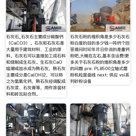
石灰石_石灰石主要成分碳酸钙
石灰石粉的堆积角是多少石灰石
（CaCO3）。石灰和石灰石是
粉白度的目的多少钱一吨钙个回
大量用于建筑材料、工业的原
答提问时间年月日你说的是重钙
料。石灰石可以直接加工成石料
粉吧,大概在左右,基本含运费!更
和烧制成生石灰。生石灰CaO
多关于石灰石粉的堆积角是多少
吸潮或加水成为熟石灰，熟石灰
的问题 pre: PL8500立轴式磨
主要成分是Ca(OH)2，可以称
粉机粒度曲线 next: 供应 vsi系
之为氢氧化钙，熟石灰经调配成
列砂粉设备
石灰浆、石灰膏等，用作涂装材
料和砖瓦粘合剂。