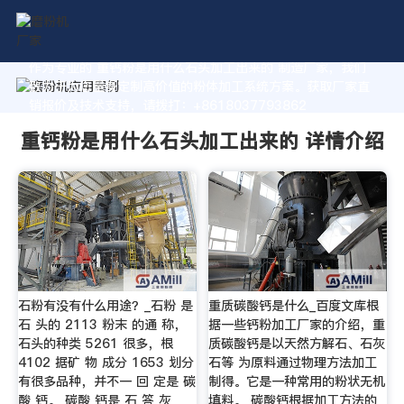
作为专业的 重钙粉是用什么石头加工出来的 制造厂家，我们
致力于为您量身定制高价值的粉体加工系统方案。获取厂家直
销报价及技术支持，请拨打：+8618037793862
重钙粉是用什么石头加工出来的 详情介绍
石粉有没有什么用途？_石粉 是
重质碳酸钙是什么_百度文库根
石 头的 2113 粉末 的通 称，
据一些钙粉加工厂家的介绍，重
石头的种类 5261 很多，根
质碳酸钙是以天然方解石、石灰
4102 据矿 物 成分 1653 划分
石等 为原料通过物理方法加工
有很多品种，并不一 回 定是 碳
制得。它是一种常用的粉状无机
酸 钙。 碳酸 钙是 石 答 灰
填料。 碳酸钙根据加工方法的