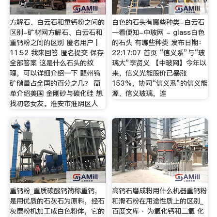
方解石、白云石和重钙粉之间的
白色的石头有哪些种类-白云石
区别-矿材网方解石、白云石和
一看便知-中玻网 - glass白色
重钙粉之间的区别 匿名用户 |
的石头 有哪些种类 发布日期：
11:52 我来回答 匿名提交 保存
22:17:07 首页 “信义系”与“玻
全部答案 这是什么石头的纹
璃大”李贤义 【中玻网】今年以
理，可以详细介绍一下 赣州钨
来，信义光能股价已暴涨
矿储量占全国的百分之几？ 简
153%，协同“信义系”的信义能
单介绍美国 金刚砂与碳化硅 想
源、信义玻璃，连
找初恋女友。淮安市淮阴区人
重钙粉_重质碳酸钙简称重钙，
高钙石磨成粉用什么机器重钙粉
是用优质的石灰石为原料，经石
和滑石粉在用途性质上的区别_
灰磨粉机加工成白色粉体，它的
百度文库 · 为氧化钙和二氧 化