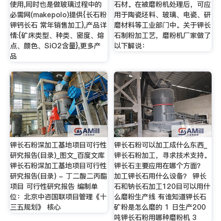
使用,同时也是做玻璃过程中的
石材。在被磨粉机处理后，可应
必需网(makepolo)提供{长石粉
用于陶瓷坯料、玻璃、电瓷、研
钾钙长石 常年销售加工},产品详
磨材料等工业部门中。关于钾长
情:{矿床类型、种类、密度、熔
石制粉加工艺，磨粉机厂家做了
点、颜色、SiO2含量},更多产
以下解说：
品
钾长石粉深加工基地项目可行性
钾长石粉可以加工成什么东西_
研究报告(目录)_图文_百度文库
钾长石粉加工，寻求技术支持。
钾长石粉深加工基地项目可行性
钾长石主要应用在哪个方面？
研究报告(目录) - 丁二酸二丙酯
加工钾长石用什么设备？ 钾长
项目 可行性研究报告 编制单
石和钠长石加工120目可以用什
位：北京中咨国联项目管理《十
么磨粉生产线 有谁知道钾长石
三五规划》 核心
矿粉是怎么磨的 1 日生产200
吨钾长石粉用哪种磨粉机 3