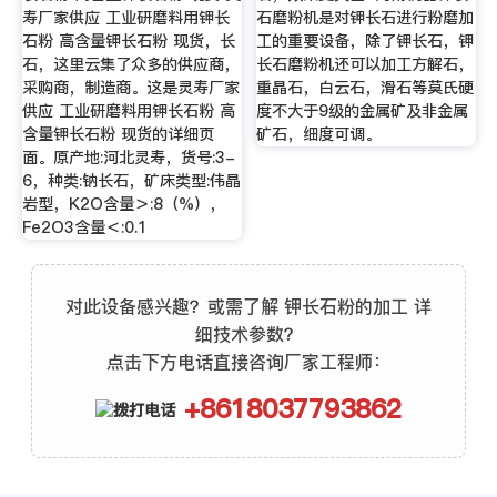
寿厂家供应 工业研磨料用钾长
石磨粉机是对钾长石进行粉磨加
石粉 高含量钾长石粉 现货，长
工的重要设备，除了钾长石，钾
石，这里云集了众多的供应商，
长石磨粉机还可以加工方解石，
采购商，制造商。这是灵寿厂家
重晶石，白云石，滑石等莫氏硬
供应 工业研磨料用钾长石粉 高
度不大于9级的金属矿及非金属
含量钾长石粉 现货的详细页
矿石，细度可调。
面。原产地:河北灵寿，货号:3-
6，种类:钠长石，矿床类型:伟晶
岩型，K2O含量＞:8（%），
Fe2O3含量＜:0.1
对此设备感兴趣？或需了解 钾长石粉的加工 详
细技术参数？
点击下方电话直接咨询厂家工程师：
+8618037793862