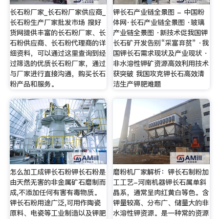
长石粉厂家_长石粉厂家供应商_
钾长石产业链全景图 - 中国粉
长石粉生产厂家批发市场 搜好
体网·长石产业链全景图 ·玻璃
货网提供丰富的长石粉厂家、长
产业链全景图 ·新技术促我国钾
石粉供应商、长石粉代理商的详
长石矿开发告别“采富弃贫” ·我
细资料，可以通过这里查询到经
国钾长石需求现状及产业现状 ·
过筛选的优质长石粉厂家，通过
非水溶性钾矿资源高效利用技术
与厂家进行直接沟通，购买长石
获突破 我国攻克钾长石高效清
粉产品和服务。
洁生产钾肥难题
怎么加工成钾长石粉钾长石粉是
磨粉机厂家解析：钾长石制粉加
由天然无害的非金属矿石磨制而
工工艺-河南机器钾长石属单斜
成,不添加任何有害有毒物质。
晶系，通常呈肉红黄白等色。含
钾长石粉用途广泛,可用作陶瓷
钾量较高、分布广、储量大的非
原料、电瓷等工业制造以及钾肥
水溶性钾资源。是一种常的资源