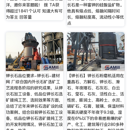
洋，邀你来答题啦！ 拨 TA获
长石是一种富钾的硅酸盐矿物。
得超过1841个认可 知道大有可
他具有熔点低，熔融间隔时间
为答主 回答量
长，熔融粘度高，流动性小等优
点
钾长石品位要求-钾长石-建材
【钾长石】钾长石粉磨机适用在
网 厂综合国内外长石矿选矿工
重晶石、方解石、钾长石、滑
艺流程各阶段的研究成果，从钾
石、年夜理石、石灰石、白云
长石加工设备、低品位钾长石选
石、莹石、石灰、活性白土、活
矿提纯工艺、选别效果等方面，
性炭、膨润土、高岭土、水泥、
总结了近年来钾长石选矿设的成
磷矿石、石膏、玻璃、保温材料
功案例。结合目前钾长石加工设
等莫氏硬度不年夜于9.3级，湿
备，低品位钾长石选矿提纯工艺
度在6%以下的非易燃易爆的矿
的开发利用情况，钾长石加工设
产、化工、建筑等行业280多种