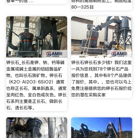
备单一的选 …
物料的高细制粉加工，制品粒度
80—325目
钾长石_长石是钾、钠、钙等碱
钾长石钾长石多少钱？我们这里
金属或碱土金属的铝硅酸盐矿
一共为您找到78个钾长石产品
物，也叫长石族矿物。钾长石
报价信息 ，其中有8个产品提供
（K2O·Al2O3·6SiO2）通常
了报价，其中。，您也可以马上
也称正长石，属单斜晶系，通常
免费注册提供您的钾长石报价给
呈肉红色、呈白色或灰色。钾长
您的潜在采购买家
石系列主要是正长石，微斜长
石，透长石等。