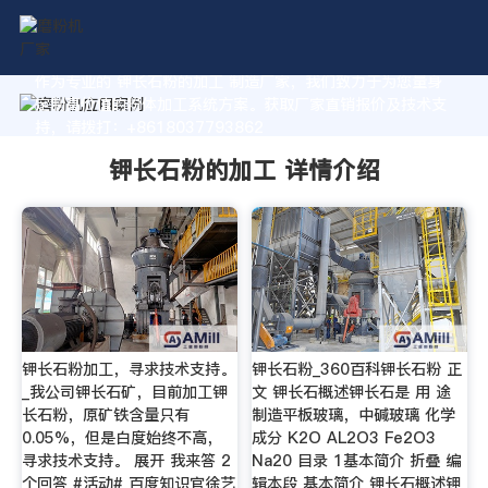
作为专业的 钾长石粉的加工 制造厂家，我们致力于为您量身
定制高价值的粉体加工系统方案。获取厂家直销报价及技术支
持，请拨打：+8618037793862
钾长石粉的加工 详情介绍
钾长石粉加工，寻求技术支持。
钾长石粉_360百科钾长石粉 正
_我公司钾长石矿，目前加工钾
文 钾长石概述钾长石是 用 途
长石粉，原矿铁含量只有
制造平板玻璃，中碱玻璃 化学
0.05%，但是白度始终不高，
成分 K2O AL2O3 Fe2O3
寻求技术支持。 展开 我来答 2
Na20 目录 1基本简介 折叠 编
个回答 #活动# 百度知识官徐艺
辑本段 基本简介 钾长石概述钾