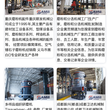
重庆磨粉机配件重庆顺发机械公
磨粉和分选机械工厂|生产厂
司成立于1995年,其主要产品有
家，磨粉和分选机械批发|制造
建材加工设备系列、型煤设备系
企业黄页频道为您搜索到磨粉和
列、磨粉制沙系列、榨油机系
分选机械生产厂家的工商注册年
列、食品机械及各种机械的配件
份、员工人数、年生产量、年营
等。 经营项目:蜂窝煤机、空气
业额、信用记录、和质量认证证
锤石子磨粉机经销商 义乌市黑
书等相关企业信息。为您采购磨
白()专业研发生产各种
粉和分选机械产品，提供供求信
息、交易记录等企业详情。
多样品组织研磨机
成都振兴(郫县)成都卫达机械制
Tissuelyser-48_参数_厂家报
造有限公司 成都卫达机械制造