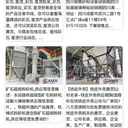
彩瓦 屋顶_彩瓦 屋顶批发_彩瓦
四川销售砂粉设备经销商|四川
屋顶供应_彩瓦 屋顶贸易是全球
贴面玻璃棉毡经销商|四川离 …
的产品交易市场，您可以查看海
地址：四川成都市武兴二路1号
量精选的彩瓦 屋顶产品供应信
汇点广场a座11楼34号. ：
息，还可以浏览彩瓦 屋顶公司
61515028. 下属销售员…
黄页，与商友在线洽谈，查找彩
瓦 屋顶行业动态，…
矿石超细粉碎机,供应等信息概
【铁皮外壳】铁皮外壳黄页|公
述：本站提供超细型矿石粉碎机
司名录-铁皮外壳供应商|制造商
成都火爆销售供应商信息图
你在找铁皮外壳公司与厂家吗？
片，。物超所值的产品推荐，机
八方资源网为您免费提供详尽的
械式粉碎机是您购矿石超细粉碎
铁皮外壳相关的黄页、企业黄
机,供应等信息免费询价！
页、公司名录、供应商、企业
库、生产厂家、制造商，欢迎您