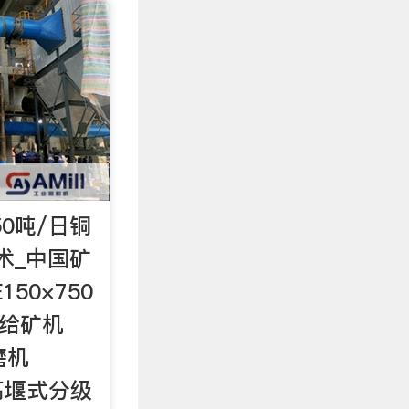
50吨/日铜
术_中国矿
50×750
式给矿机
球磨机
7 高堰式分级