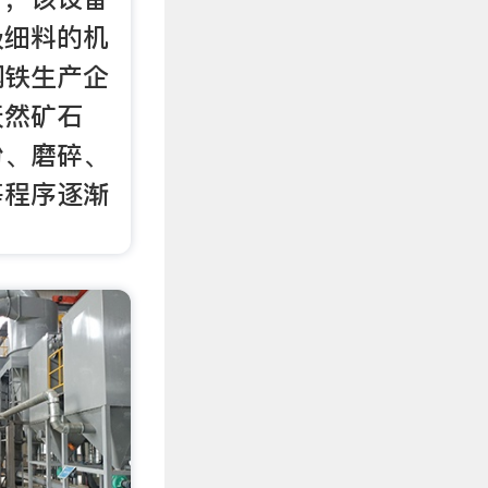
级细料的机
钢铁生产企
天然矿石
粉、磨碎、
等程序逐渐