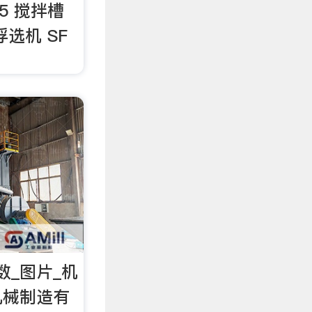
5.5 搅拌槽
 浮选机 SF
数_图片_机
机械制造有