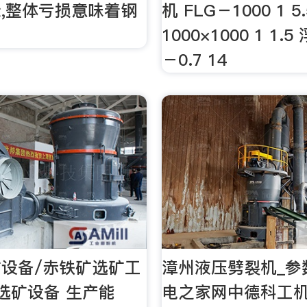
,整体亏损意味着钢
机 FLG－1000 1 
1000×1000 1 1.5
－0.7 14
设备/赤铁矿选矿工
漳州液压劈裂机_参
选矿设备 生产能
电之家网中德科工