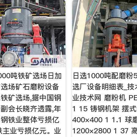
000吨铁矿选场日加
日选1000吨配磨粉
矿选场矿石磨粉设备
选厂设备明细表_技
铁矿选场,据中国钢
业技术网 磨粉机 PE1
副会长晓齐透露,年
1 15 铸钢机架 摆
内钢铁业整体亏损亿
400×400 1 1.1 
铁主业亏损亿元。业
1200×2800 1 3