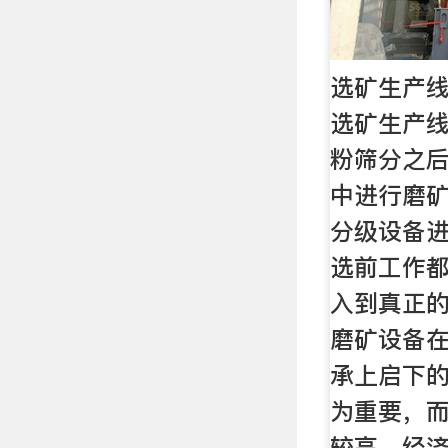
选矿生产
选矿生产
粉筛分之
中进行磨
分级设备
选前工作
入到真正
磨矿设备
承上启下
为重要，
较高、经