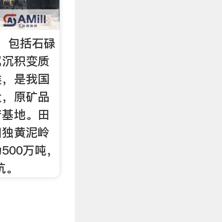
，包括石碌
属沉积变质
类，是我国
大，原矿品
产基地。田
田独黄泥岭
500万吨，
坑。