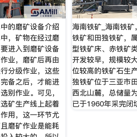
线中的磨矿设备介绍
海南铁矿_海南铁矿
线中，矿物在经过磨
铁矿和田独铁矿，
后要进入到磨矿设备
型铁矿床、赤铁矿
矿作业，磨矿后再由
开发较早，规模较
进行分级作业，这些
位较高的铁矿石生
都完备之后，才能进
独铁矿位于三亚市
的选别作业。可见，
西北山麓，总储量为
在选矿生产线上起着
已于1960年采完闭
的作用，这一环节尤
而且磨矿作业是能耗
济投入较大的，所以