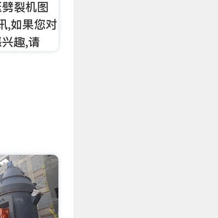
压劈裂机图
讯,如果您对
兴趣,请