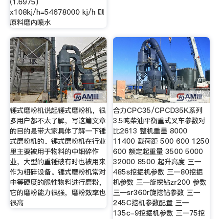
(1.6975)
x108kj/h=54678000 kj/h 则
原料磨內喷水
锤式磨粉机说起锤式磨粉机，很
合力CPC35/CPCD35K系列
多用户都不太了解，写这篇文章
3.5吨柴油平衡重式叉车参数对
的目的是带大家具体了解一下锤
比2613 整机重量 8000
式磨粉机的。锤式磨粉机在行业
11400 载荷距 500 600 1250
里主要被用于物料的中细碎作
600 额定起重量 3500 5000
业，大型的重锤破有时也被用来
32000 8500 起升高度 三一
作为粗碎设备。锤式磨粉机常对
485s挖掘机参数 三一80挖掘
中等硬度的脆性物料进行磨粉，
机参数 三一旋挖钻zr200 参数
它的磨粉能力很强，磨粉效率也
三一sr360r旋挖钻参数 三一
很高
245C挖机参数配置 三一
135c-9挖掘机参数 三一75挖