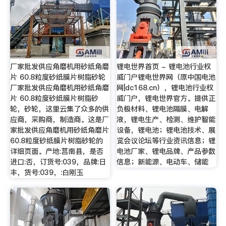
厂家批发供应角磨机用砂纸角磨
锂电世界首页 - 锂电池行业权
片 60.8粒度砂纸膜片树脂砂轮
威门户锂电世界网（原中国电池
厂家批发供应角磨机用砂纸角磨
网|dc168.cn），锂电池行业权
片 60.8粒度砂纸膜片树脂砂
威门户，锂电世界官方。提供正
轮，砂轮，这里云集了众多的供
负极材料、锂电池隔膜、电解
应商，采购商，制造商。这是厂
液，锂电生产、检测、维护智能
家批发供应角磨机用砂纸角磨片
设备，锂电池；锂电池技术、展
60.8粒度砂纸膜片树脂砂轮的
览会议论坛等行业资讯信息；锂
详细页面。产地:莒南县，是否
电池厂家、锂电品牌、产品参数
进口:否，订货号:039，品牌:日
信息；新能源、电动车、储能
丰，货号:039，:白刚玉