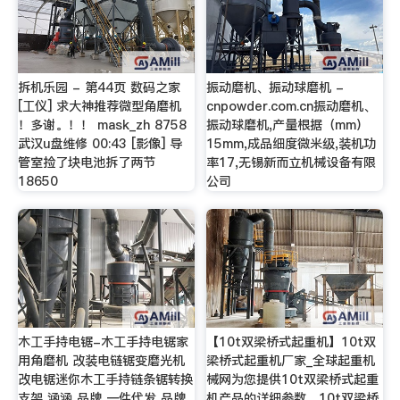
拆机乐园 - 第44页 数码之家
振动磨机、振动球磨机 -
[工仪] 求大神推荐微型角磨机
cnpowder.com.cn振动磨机、
！多谢。！！ mask_zh 8758
振动球磨机,产量根据（mm）
武汉u盘维修 00:43 [影像] 导
15mm,成品细度微米级,装机功
管室捡了块电池拆了两节
率17,无锡新而立机械设备有限
18650
公司
木工手持电锯-木工手持电锯家
【10t双梁桥式起重机】10t双
用角磨机 改装电链锯变磨光机
梁桥式起重机厂家_全球起重机
改电锯迷你木工手持链条锯转换
械网为您提供10t双梁桥式起重
支架 涵涵 品牌 一件代发 品牌
机产品的详细参数，10t双梁桥