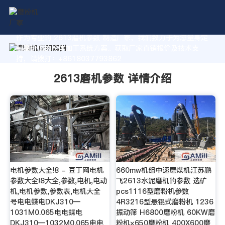
作为专业的 2613磨机参数 制造厂家，我们致力于为您量身定
制高价值的粉体加工系统方案。获取厂家直销报价及技术支
持，请拨打：+8618037793862
2613磨机参数 详情介绍
电机参数大全!8 - 豆丁网电机
660mw机组中速磨煤机江苏鹏
参数大全!8大全,参数,电机,电动
飞2613水泥磨机的参数 选矿
机,电机参数,参数表,电机大全
pcs1116型磨粉机参数
号电电蝶电DKJ310—
4R3216型悬锟式磨粉机 1236
1031M0.065电电蝶电
振动筛 H6800磨粉机 60KW磨
DKJ310—1032M0.065电电
粉机×650磨粉机 400X600磨