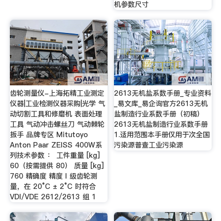
机参数尺寸
齿轮测量仪-上海拓精工业测定
2613无机盐系数手册_专业资料
仪器|工业检测仪器采购|光学 气
_易文库_易企询官方2613无机
动切割工具和修磨机 表面处理
盐制造行业系数手册（初稿）
工具 气动冲击螺丝刀 气动棘轮
2613无机盐制造行业系数手册
扳手 品牌专区 Mitutoyo
1.适用范围本手册仅用于次全国
Anton Paar ZEISS 400W系
污染源普查工业污染源
列技术参数 ： 工件重量 [kg]
60（按需提供 80） 质量 [kg]
760 精确度 精度 I 级齿轮测
量，在 20°C ± 2°C 时符合
VDI/VDE 2612/2613 组 1