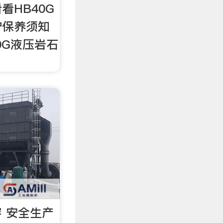
看HB40G
护保养须知
0G液压岩石
 安全生产