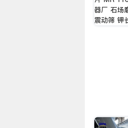
器厂 石场
震动筛 钾