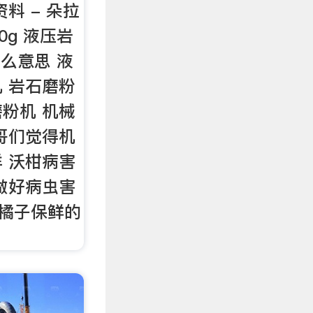
料 - 朵拉
0g 液压岩
什么意思 液
 岩石磨粉
粉机 机械
哥们觉得机
 沃柑病害
做好病虫害
 橘子保鲜的