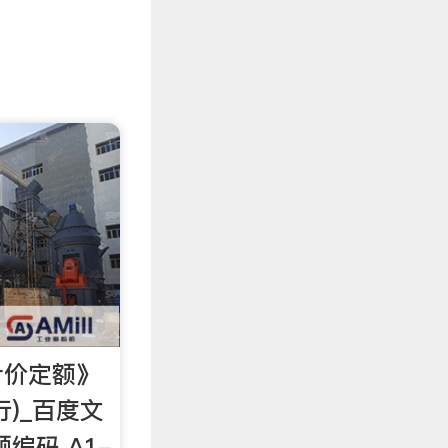
计价定额》
行)_百度文
编码 A1-