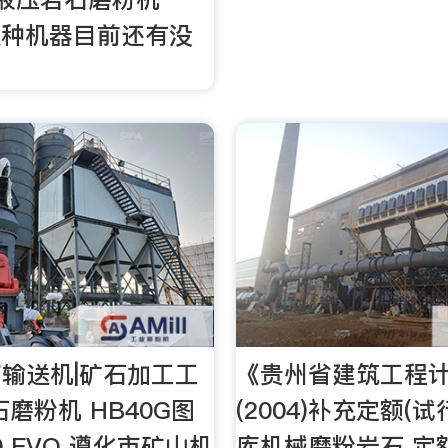
”这种机器目前还有没
输送机|矿石加工工
《贵州省建筑工程
磨粉机 HB40G图
(2004)补充定额(试
10 EVO 遵化市矿山机
库机械磨粉岩石 定额