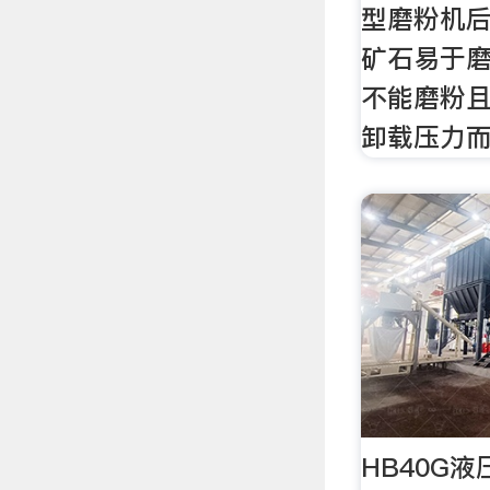
型磨粉机
矿石易于
不能磨粉
卸载压力
HB40G