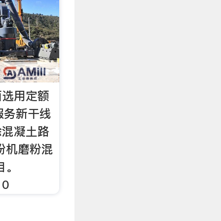
面选用定额
服务新干线
除混凝土路
粉机磨粉混
目。
 0