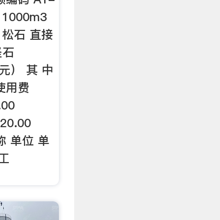
：1000m3
 松石 直接
坚石
（元） 其 中
使用费
.00
420.00
 称 单位 单
工