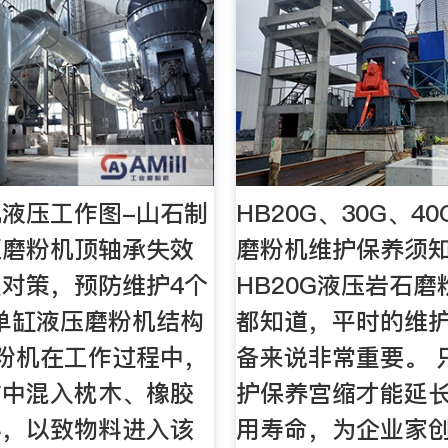
液压工作图-山石制
HB20G、30G、4
压磨粉机顶轴承失效
磨粉机维护保养须
对策，预防维护4个
HB20G液压岩石
1单缸液压磨粉机结构
都知道，平时的维
粉机在工作过程中，
备来说非常重要。 
矿中混入枕木、橡胶
护保养宫缩才能延
料，以致物料进入该
用寿命，为企业家