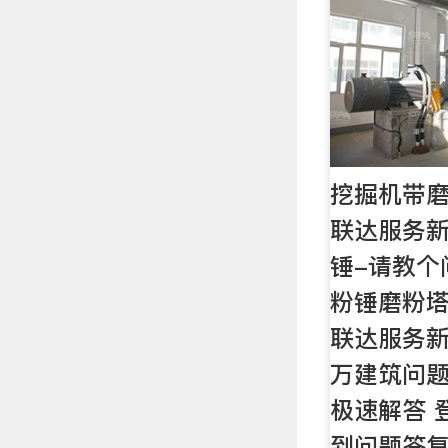
挖掘机带磨
联达服务
锤-请教个
粉锤磨粉塔
联达服务
万建筑问
极速解答 
到问题答