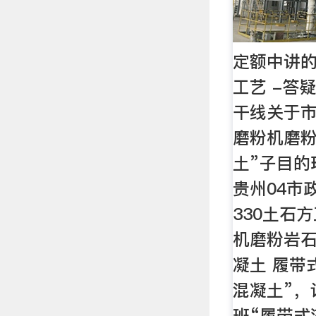
定额中讲
工艺 -答
干线关于市
磨粉机磨
土”子目的
贵州04市
330土石
机磨粉岩
凝土 履带式
混凝土”，
班“履带式