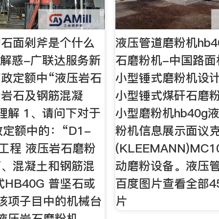
的石面剁斧是个什么
液压管道磨粉机hb4
疑解惑-广联达服务新
石磨粉机-中国路面
政定额中“液压岩石
小型锤式磨粉机设
粉岩石及钢筋混凝
小型锤式煤矸石磨
理解 1、请问下对于
小型磨粉机hb40g
政定额中的：“D1-
粉机信息展示面议
方工程 液压岩石磨粉
(KLEEMANN)MC1
石、混凝土和钢筋混
动磨粉设备。液压管
HB40G 普坚石或
百度图片查看全部45
该项子目中的机械台
片
液压岩石磨粉机