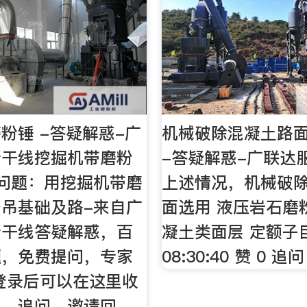
粉锤 -答疑解惑-广
机械破除混凝土路
新干线挖掘机带磨粉
-答疑解惑-广联达
问题：用挖掘机带磨
上述情况，机械破
吊基础及路-来自广
面选用 液压岩石磨
新干线答疑解惑，百
凝土类面层 定额子
题，免费提问，专家
08:30:40 赞 0 追问
登录后可以在这里收
复，追问，邀请回