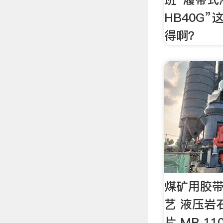
HB40G
得啊？
煤矿用胶带
艺 液压岩石
片 MR 1