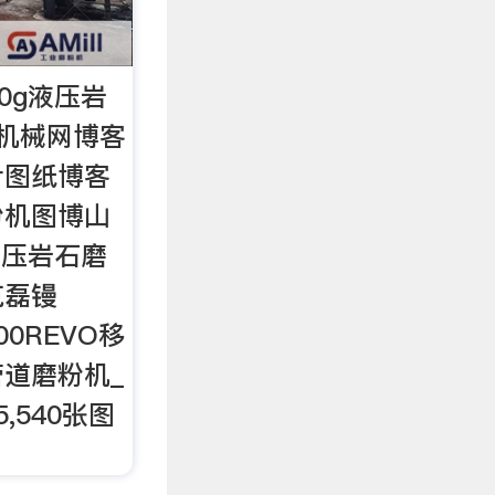
0g液压岩
机械网博客
计图纸博客
粉机图博山
液压岩石磨
克磊镘
00REVO移
道磨粉机_
,540张图