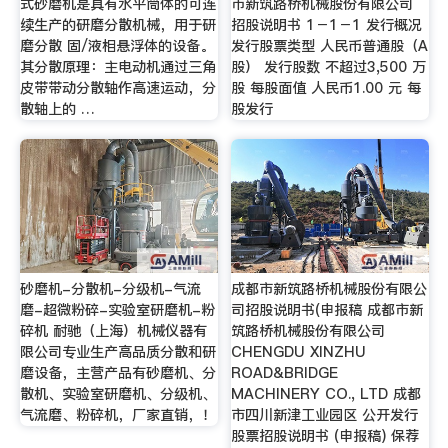
式砂磨机是具有水平筒体的可连
市新筑路桥机械股份有限公司
续生产的研磨分散机械，用于研
招股说明书 1－1－1 发行概况
磨分散 固/液相悬浮体的设备。
发行股票类型 人民币普通股（A
其分散原理：主电动机通过三角
股） 发行股数 不超过3,500 万
皮带带动分散轴作高速运动，分
股 每股面值 人民币1.00 元 每
散轴上的 …
股发行
砂磨机-分散机-分级机-气流
成都市新筑路桥机械股份有限公
磨-超微粉碎-实验室研磨机-粉
司招股说明书(申报稿 成都市新
碎机 耐驰（上海）机械仪器有
筑路桥机械股份有限公司
限公司专业生产高品质分散和研
CHENGDU XINZHU
磨设备，主营产品有砂磨机、分
ROAD&BRIDGE
散机、实验室研磨机、分级机、
MACHINERY CO., LTD 成都
气流磨、粉碎机，厂家直销，！
市四川新津工业园区 公开发行
股票招股说明书 (申报稿) 保荐