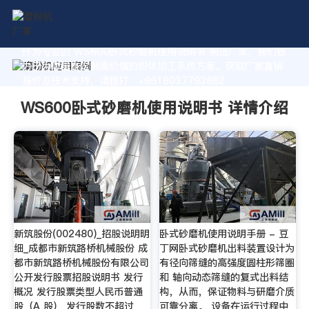
作为专业的 WS600卧式砂磨机使用说明书 制造厂家，我们致
力于为您量身定制高价值的粉体加工系统方案。获取厂家直销
报价及技术支持，请拨打：+8618037793862
WS600卧式砂磨机使用说明书 详情介绍
新筑股份(002480)_招股说明明
卧式砂磨机使用说明手册 - 豆
细_成都市新筑路桥机械股份 成
丁网卧式砂磨机出料装置设计为
都市新筑路桥机械股份有限公司
有径向筛缝的高强度圆柱形筛圈
公开发行股票招股说明书 发行
和 轴向动态筛缝的复式出料结
概况 发行股票类型人民币普通
构，从而，保证物料与研磨介质
股（A 股） 发行股数不超过
可靠分离。 设备在运行过程中