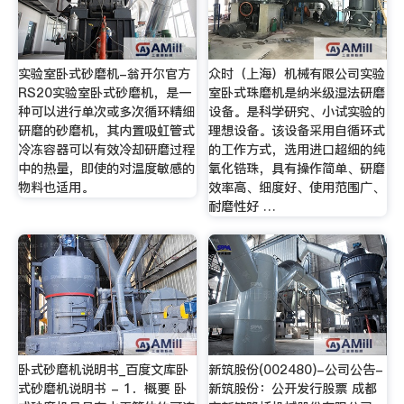
实验室卧式砂磨机-翁开尔官方
众时（上海）机械有限公司实验
RS20实验室卧式砂磨机，是一
室卧式珠磨机是纳米级湿法研磨
种可以进行单次或多次循环精细
设备。是科学研究、小试实验的
研磨的砂磨机，其内置吸虹管式
理想设备。该设备采用自循环式
冷冻容器可以有效冷却研磨过程
的工作方式，选用进口超细的纯
中的热量，即使的对温度敏感的
氧化锆珠，具有操作简单、研磨
物料也适用。
效率高、细度好、使用范围广、
耐磨性好 …
卧式砂磨机说明书_百度文库卧
新筑股份(002480)-公司公告-
式砂磨机说明书 - 1．概要 卧
新筑股份：公开发行股票 成都