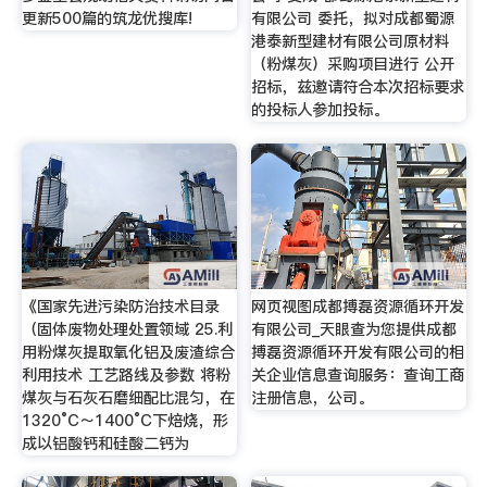
更新500篇的筑龙优搜库!
有限公司 委托，拟对成都蜀源
港泰新型建材有限公司原材料
（粉煤灰）采购项目进行 公开
招标，兹邀请符合本次招标要求
的投标人参加投标。
《国家先进污染防治技术目录
网页视图成都搏磊资源循环开发
（固体废物处理处置领域 25.利
有限公司_天眼查为您提供成都
用粉煤灰提取氧化铝及废渣综合
搏磊资源循环开发有限公司的相
利用技术 工艺路线及参数 将粉
关企业信息查询服务：查询工商
煤灰与石灰石磨细配比混匀，在
注册信息，公司。
1320°C～1400°C下焙烧，形
成以铝酸钙和硅酸二钙为