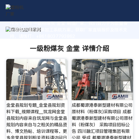
作为专业的 一级粉煤灰 金堂 制造厂家，我们致力于为您量身
定制高价值的粉体加工系统方案。获取厂家直销报价及技术支
持，请拨打：+8618037793862
一级粉煤灰 金堂 详情介绍
金堂县规划专题_金堂县规划资
成都蜀源港泰新型建材有限公司
料下载_视频课程__筑龙网金堂
原材料（粉煤灰)采购项目 成都
县规划内容来自筑龙网与金堂县
蜀源港泰新型建材有限公司原材
规划内容来自与之相关的精品资
料（粉煤灰） 采购项目招标公
料、博文热帖、培训课程等。更
告 四川融汇项目管理集团有限
多金堂县规划相关资料请访问日
公司 受成 都蜀源港泰新型建材