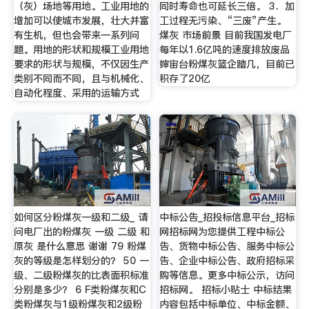
（灰）场地等用地。工业用地的
同时寿命也可延长三倍。 3．加
增加可以使城市发展，壮大并富
工过程无污染、“三废”产生。
有生机，但也会带来一系列问
煤灰 市场前景 目前我国发电厂
题。用地的形状和规模工业用地
每年以1.6亿吨的速度排放废品
要求的形状与规模，不仅因生产
婶宙台粉煤灰篮企踏几，目前已
类别不同而不同，且与机械化、
积存了20亿
自动化程度、采用的运输方式
如何区分粉煤灰一级和二级_ 请
中标公告_招投标信息平台_招标
问电厂出的粉煤灰 一级 二级 和
网招标网为您提供工程中标公
原灰 是什么意思 谢谢 79 粉煤
告、货物中标公告、服务中标公
灰的等级是怎样划分的？ 50 一
告、企业中标公告、政府招标采
级、二级粉煤灰的比表面积标准
购等信息。更多中标公示，访问
分别是多少？ 6 F类粉煤灰和C
招标网。 招标小贴士 中标结果
类粉煤灰与1级粉煤灰和2级粉
内容包括中标单位、中标金额、