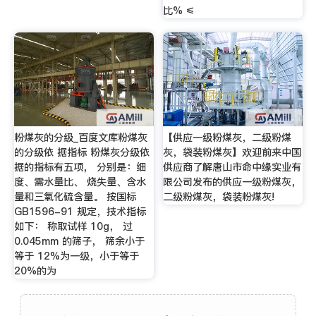
比% ≤
粉煤灰的分级_百度文库粉煤灰
【供应一级粉煤灰，二级粉煤
的分级依 据指标 粉煤灰分级依
灰，袋装粉煤灰】欢迎前来中国
据的指标有五项， 分别是：细
供应商了解唐山市命中缘实业有
度、需水量比、 烧失量、含水
限公司发布的供应一级粉煤灰，
量和三氧化硫含量。 按国标
二级粉煤灰，袋装粉煤灰!
GB1596-91 规定，技术指标
如下： 称取试样 10g， 过
0.045mm 的筛子， 筛余小于
等于 12%为一级，小于等于
20%的为