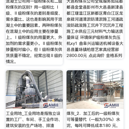
混凝土公司用一级粉煤灰和二级
大邑粉煤灰公司全城服务如成都
粉煤灰的区别？用一级粉比 Ⅰ
郫县金堂县彭州市大邑县新津县
级、Ⅱ级粉煤灰的差别是细度、
都江堰温江区新都区青白江区龙
需水量比。这也是影响其用于混
泉驿河道清淤防清淤施工河道疏
凝土中的重要因素。两种粉煤灰
浚防疏浚施工沉井下沉沉井工程
在混凝土中的应用主要在掺量
施工水供应三元材料气力输送质
上。Ⅰ级粉煤灰的用量更大、外
量保证 环境保护吸粉煤灰负压
加剂的需求量更小。Ⅱ级粉煤灰
机xy1 曲阜兴运输送机械设备大
掺量相对偏小。但Ⅰ级粉煤灰供
邑县董场镇柏居艺家具经营部
货质量不稳定，经常出现Ⅱ级的
2800.00元 点此询价 金格系列
情况。
工业用地_工业用地是指独立设
煤灰_2．加工后的一级粉煤灰
置的工厂、车间、手工业作坊、
可等量替代（一般为30%）水
建筑安装的生产场地、排渣
泥，每吨可降低成本180 元，