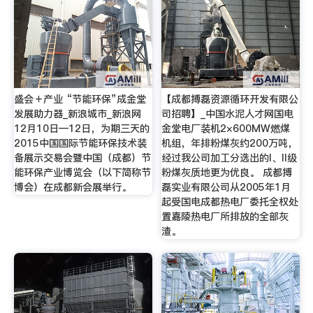
盛会＋产业 “节能环保”成金堂
【成都搏磊资源循环开发有限公
发展助力器_新浪城市_新浪网
司招聘】_中国水泥人才网国电
12月10日—12日，为期三天的
金堂电厂装机2×600MW燃煤
2015中国国际节能环保技术装
机组，年排粉煤灰约200万吨，
备展示交易会暨中国（成都）节
经过我公司加工分选出的I、II级
能环保产业博览会（以下简称节
粉煤灰质地更为优良。 成都搏
博会）在成都新会展举行。
磊实业有限公司从2005年1月
起受国电成都热电厂委托全权处
置嘉陵热电厂所排放的全部灰
渣。