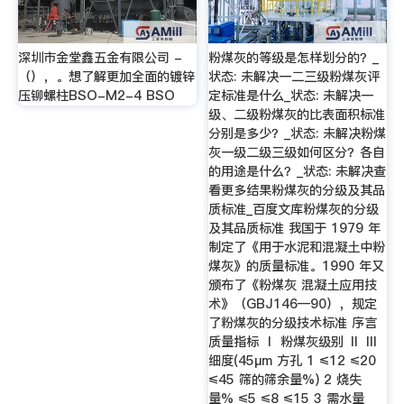
深圳市金堂鑫五金有限公司 -
粉煤灰的等级是怎样划分的？_
（），。想了解更加全面的镀锌
状态: 未解决一二三级粉煤灰评
压铆螺柱BSO-M2-4 BSO
定标准是什么_状态: 未解决一
级、二级粉煤灰的比表面积标准
分别是多少？_状态: 未解决粉煤
灰一级二级三级如何区分？各自
的用途是什么？_状态: 未解决查
看更多结果粉煤灰的分级及其品
质标准_百度文库粉煤灰的分级
及其品质标准 我国于 1979 年
制定了《用于水泥和混凝土中粉
煤灰》的质量标准。1990 年又
颁布了《粉煤灰 混凝土应用技
术》（GBJ146—90），规定
了粉煤灰的分级技术标准 序言
质量指标 Ⅰ 粉煤灰级别 Ⅱ Ⅲ
细度(45μm 方孔 1 ≤12 ≤20
≤45 筛的筛余量%) 2 烧失
量% ≤5 ≤8 ≤15 3 需水量