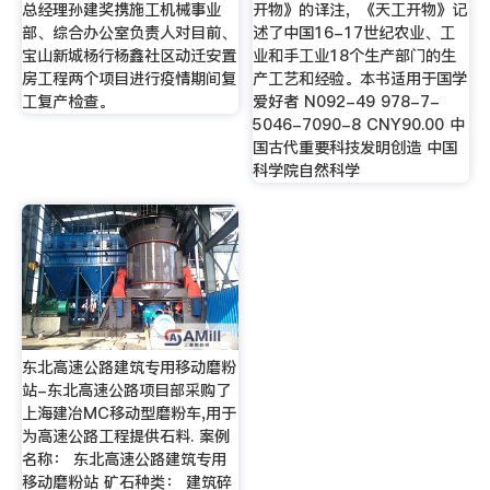
总经理孙建奖携施工机械事业
开物》的译注，《天工开物》记
部、综合办公室负责人对目前、
述了中国16-17世纪农业、工
宝山新城杨行杨鑫社区动迁安置
业和手工业18个生产部门的生
房工程两个项目进行疫情期间复
产工艺和经验。本书适用于国学
工复产检查。
爱好者 N092-49 978-7-
5046-7090-8 CNY90.00 中
国古代重要科技发明创造 中国
科学院自然科学
东北高速公路建筑专用移动磨粉
站-东北高速公路项目部采购了
上海建冶MC移动型磨粉车,用于
为高速公路工程提供石料. 案例
名称： 东北高速公路建筑专用
移动磨粉站 矿石种类： 建筑碎