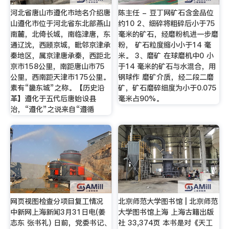
河北省唐山市遵化市地名介绍唐
陈主任 - 豆丁网矿石含金品位
山遵化市位于河北省东北部燕山
约10 2、细碎将粗碎后小于75
南麓，北倚长城，南临津唐，东
毫米的矿石，经磨粉机进一步磨
通辽沈，西顾京城，毗邻京津承
粉， 矿石粒度缩小小于14 毫
秦地区，属京津唐承秦，西距北
米。 3、磨矿 在球磨机中0 小
京市158公里，南距唐山市75
于14 毫米的矿石与水混合，用
公里，西南距天津市175公里。
钢球作 磨矿介质，经二段二磨
素有“畿东城”之称。【历史沿
矿，矿石磨碎细度为小于0.075
革】遵化于五代后唐始设县
毫米占90%。
治，“遵化”之说来自“遵循
网页视图检查分项目复工情况
北京师范大学图书馆 | 北京师范
中新网上海新闻3月31日电(姜
大学图书馆上海 上海古籍出版
志东 张书礼) 日前，党委书记、
社 33,374页 本书是对《天工