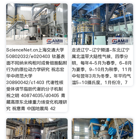
ScienceNet.cn上海交通大学
走进辽宁-辽宁频道-东北辽宁
50802032/e020403 钛基表
属北温带大陆性气候，四季分
面不同纳米构相对成骨细胞黏附
明，每年4-5月为春季，6-8月
行为的原位动力学研究 祝志宏
为夏季，9-10月为秋季，11月
华中师范大学
中旬翌年3月为冬季。年平均气
30890042/c1403 代谢性核
温5-10摄氏度，1月份冷，7
受体调节脂肪代谢的分子机制
祝之明 40874035/d0405 青
藏高原东北缘重力场变化机理研
究 祝意青 中国地震局 42