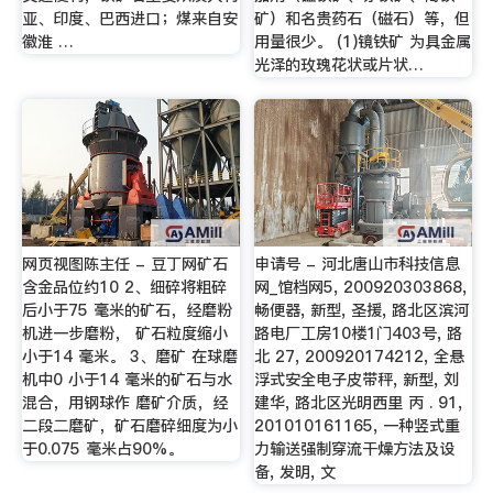
亚、印度、巴西进口；煤来自安
矿）和名贵药石（磁石）等，但
徽淮 …
用量很少。 (1)镜铁矿 为具金属
光泽的玫瑰花状或片状…
网页视图陈主任 - 豆丁网矿石
申请号 - 河北唐山市科技信息
含金品位约10 2、细碎将粗碎
网_馆档网5, 200920303868,
后小于75 毫米的矿石，经磨粉
畅便器, 新型, 圣援, 路北区滨河
机进一步磨粉， 矿石粒度缩小
路电厂工房10楼1门403号, 路
小于14 毫米。 3、磨矿 在球磨
北 27, 200920174212, 全悬
机中0 小于14 毫米的矿石与水
浮式安全电子皮带秤, 新型, 刘
混合，用钢球作 磨矿介质，经
建华, 路北区光明西里 丙 . 91,
二段二磨矿，矿石磨碎细度为小
201010161165, 一种竖式重
于0.075 毫米占90%。
力输送强制穿流干燥方法及设
备, 发明, 文