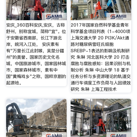
安庆_360百科安庆,安庆，古称
2017年国家自然科学基金青年
舒州，别称宜城，简称"宜"。位
科学基金项目列表（1-4000项
于安徽省西南部，长江下游北
上海交通大学 20 PI3K/Akt通
岸，皖河入江处， 安庆素有
路对糖尿病雪旺氏细胞
有"万里长江此封喉，吴楚分疆
SREBP-1表达的影响及机制研
州"的美誉。国家历史文化名
究 朱琳 河北医科大学 20 打击
城，中国旅游城市，国家园林城
腐败与腐败感知：因果识别与机
市，国家森林城市，素有中
制分析 朱琳 中山大学 18 基于
国"黄梅戏乡"之称，国粹京剧的
任务分析与多资源理论的轨道交
起源地。
通行车调度工作负荷与人因绩效
研究 朱琳 上海工程技术