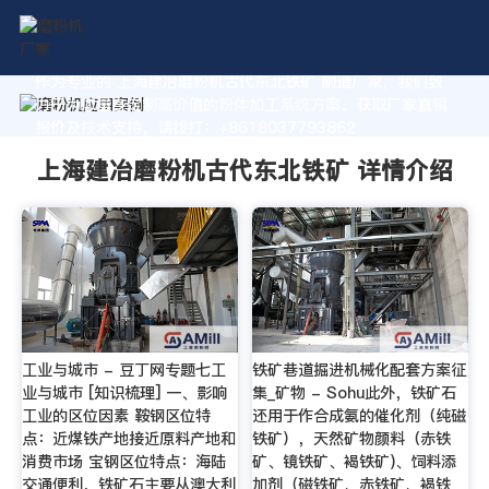
作为专业的 上海建冶磨粉机古代东北铁矿 制造厂家，我们致
力于为您量身定制高价值的粉体加工系统方案。获取厂家直销
报价及技术支持，请拨打：+8618037793862
上海建冶磨粉机古代东北铁矿 详情介绍
工业与城市 - 豆丁网专题七工
铁矿巷道掘进机械化配套方案征
业与城市 [知识梳理] 一、影响
集_矿物 - Sohu此外，铁矿石
工业的区位因素 鞍钢区位特
还用于作合成氨的催化剂（纯磁
点：近煤铁产地接近原料产地和
铁矿），天然矿物颜料（赤铁
消费市场 宝钢区位特点：海陆
矿、镜铁矿、褐铁矿)、饲料添
交通便利，铁矿石主要从澳大利
加剂（磁铁矿、赤铁矿、褐铁