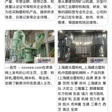
产量、年营业额、信用记录、和
是从事建筑用矿山机器，冶金行
质量认证证书等相关企业信息。
业用工业磨粉机制造、研发、销
为您采购磨粉机产品，提供供求
售的国际型专业化企业，公司的
信息、交易记录等企业详情。
产品已在东南亚、欧洲、非洲、
香港、等国家和地区使用。
--首页 - coovee.com在虎易
上海建冶磨粉机_上海建冶磨粉
网上发布的公司主页，主营：粉
机中国路面机械网 > 产品列表
碎机,磨粉机,铜米机…等业务。
(上海建冶磨粉机) 品牌 更多 华
如需了解更详尽信息请入主页。
重 世邦 东蒙 郑州 上海建冶 豫
弘 大宏立 三隆重工 群峰智能
东方机械 宏昌 强力 南方路机
卓亚矿机 志高 机械 百力克 夏
洲 凯兴 克林曼 生建 三秦力 西
芝 高达 全部