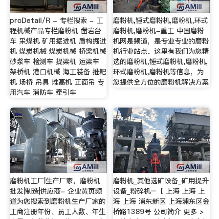
proDetail/R - 专栏搜索 - 工
磨粉机,锤式磨粉机,磨粉机,环式
程机械产品专栏磨粉机 凿岩台
磨粉机,磨粉机-重工 中国磨粉
车 采煤机 矿用掘进机 盾构掘进
机网是频道，是专业专业的磨粉
机 煤炭机械 煤炭机械 桥梁机械
机行业站点。这里有我们为您精
砂浆车 检测车 提梁机 运梁车
选的磨粉机,锤式磨粉机,磨粉机,
架桥机 港口机械 海工装备 推耙
环式磨粉机,磨粉机等信息，为
机 场桥 吊具 堆高机 正面吊 专
您提供全方位的磨粉机解决方案
用汽车 消防车 牵引车
磨粉机工厂|生产厂家，磨粉机
磨粉机_其他选矿设备_矿用提升
批发|制造|供应商- 企业黄页频
设备_粉碎机–【 上海 上海 上
道为您搜索到磨粉机生产厂家的
海 上海 浦东新区 上海浦东区金
工商注册年份、员工人数、年生
桥路1389号 公司简介 更多 >