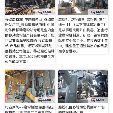
移动磨粉站_中国粉体网_移动磨
磨粉机_砂粉设备_磨粉机_生产
粉站厂商_移动磨粉站原理 中国
线–【】（以下简称建冶重工）
粉体网移动磨粉站专场是业内全
是从事建筑用矿山机器、冶金行
的移动磨粉站产品交易平台，您
业磨粉机制造、研发、销售的国
可以查看海量精选的 移动磨粉
际型专业化企业。在过去数十年
站 产品信息，还可以浏览移动
中，建业重工通过其出众的品质
磨粉站公司信息，移动磨粉站种
而享誉世界。
类很多，本专场会为您提供全方
位的解决方案！
行业新闻--磨粉机|雷蒙磨|高压
磨粉机偏心轴为您找到41个新
微粉磨|工业磨生产与销售磨粉
的磨粉机偏心轴。