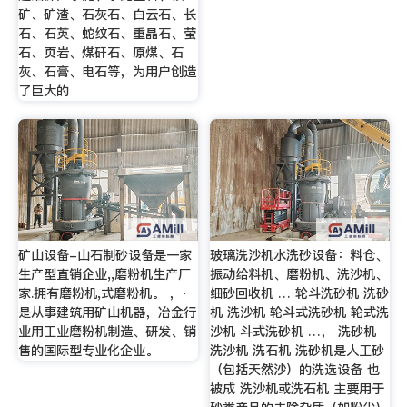
矿、矿渣、石灰石、白云石、长
石、石英、蛇纹石、重晶石、萤
石、页岩、煤矸石、原煤、石
灰、石膏、电石等，为用户创造
了巨大的
矿山设备-山石制砂设备是一家
玻璃洗沙机水洗砂设备：料仓、
生产型直销企业,,磨粉机生产厂
振动给料机、磨粉机、洗沙机、
家.拥有磨粉机,式磨粉机。 ，·
细砂回收机 … 轮斗洗砂机 洗砂
是从事建筑用矿山机器，冶金行
机 洗沙机 轮斗式洗砂机 轮式洗
业用工业磨粉机制造、研发、销
沙机 斗式洗砂机 …， 洗砂机
售的国际型专业化企业。
洗沙机 洗石机 洗砂机是人工砂
（包括天然沙）的洗选设备 也
被成 洗沙机或洗石机 主要用于