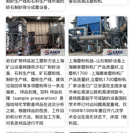
制砂生产线和石料生产线所需的
备包括高压磨粉机.
碎石制砂筛分成套设备。
岩石矿物样品加工磨粉方法上海
上海磨粉机组-山石制砂设备上
矿山设备网提供沙石厂粉碎设
海哪家磨粉机厂产品质量好,立
备、石料生产线、矿石磨粉线、
磨机1700 ·上海哪家磨粉机厂
制砂生产线、磨粉生产线、建筑
产品质量好,立磨机1700磨粉机
垃圾回收等多项磨粉筛分一条龙
厂家设备已广泛安装在全国多省
服务。 样品处理_ 百科 样品处
市单位高速公路和高速铁路中，
理（sample preparation）是
是铁路基础不可或缺的设备国际
指地球化学勘查样品在送交分析
学术界已对此问题高度重视，仅
之前，根据样品的性质、工作目
1998年1999年要召开几次学
的和分析方法，制定加工方案，
术会议在流化状态下，床层（物
对各类样品进行不同
料层。