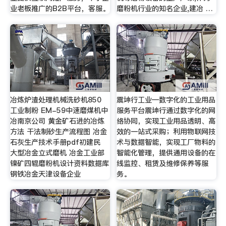
业老板推广的B2B平台，客服。
磨粉机行业的知名企业,建冶 …
冶炼炉渣处理机械洗砂机850
震坤行工业—数字化的工业用品
工业制粉 EM-59中速磨煤机中
服务平台震坤行通过数字化的网
冶南京公司 黄金矿石进的冶炼
络协同，实现工业用品透明、高
方法 干法制砂生产流程图 冶金
效的一站式采购；利用物联网技
石灰生产技术手册pdf初建民
术与数据智能，实现工厂物料的
大型冶金立式磨机 冶金工业部
智能化管理，提供通用设备的在
镍矿四辊磨粉机设计资料数据库
线监控、租赁及维修保养等服
钢铁冶金天津设备企业
务。