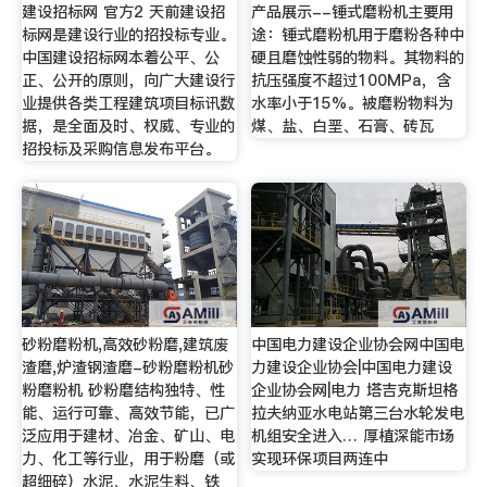
建设招标网 官方2 天前建设招
产品展示--锤式磨粉机主要用
标网是建设行业的招投标专业。
途：锤式磨粉机用于磨粉各种中
中国建设招标网本着公平、公
硬且磨蚀性弱的物料。其物料的
正、公开的原则，向广大建设行
抗压强度不超过100MPa，含
业提供各类工程建筑项目标讯数
水率小于15%。被磨粉物料为
据，是全面及时、权威、专业的
煤、盐、白垩、石膏、砖瓦
招投标及采购信息发布平台。
砂粉磨粉机,高效砂粉磨,建筑废
中国电力建设企业协会网中国电
渣磨,炉渣钢渣磨-砂粉磨粉机砂
力建设企业协会|中国电力建设
粉磨粉机 砂粉磨结构独特、性
企业协会网|电力 塔吉克斯坦格
能、运行可靠、高效节能，已广
拉夫纳亚水电站第三台水轮发电
泛应用于建材、冶金、矿山、电
机组安全进入… 厚植深能市场
力、化工等行业，用于粉磨（或
实现环保项目两连中
超细碎）水泥、水泥生料、铁