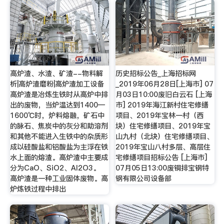
高炉渣、水渣、矿渣--物料解
历史招标公告_上海招标网
析|高炉渣磨粉|高炉渣加工设备
_2019年06月28日[上海市] 07
高炉渣是冶炼生铁时从高炉中排
月03日10:00废旧白云石 [上海
出的废物，当炉温达到1400—
市] 2019年海江新村住宅修缮
1600℃时，炉料熔融，矿石中
项目、2019年宝林一村（西
的脉石、焦炭中的灰分和助溶剂
块）住宅修缮项目、2019年宝
和其他不能进入生铁中的杂质形
山九村（北块）住宅修缮项目、
成以硅酸盐和铝酸盐为主浮在铁
2019年宝山八村多层、高层住
水上面的熔渣。高炉渣中主要成
宅修缮项目招标公告 [上海市]
分为CaO、SiO2、Al2O3。
07月05日13:00废铜排宝钢特
高炉渣是一种工业固体废物。高
钢有限公司设备部
炉炼铁过程中排出