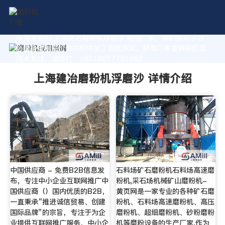
作为专业的 上海建冶磨粉机浮磨沙 制造厂家，我们致力于为
您量身定制高价值的粉体加工系统方案。获取厂家直销报价及
技术支持，请拨打：+8618037793862
上海建冶磨粉机浮磨沙 详情介绍
中国供应商 - 免费B2B信息发
石料场矿石磨粉机石料场高速磨
布，专注中小企业互联网推广中
粉机,采石场机械矿山磨粉机-
国供应商（）国内优质的B2B，
黄页网是一家专业的各种矿石磨
一直秉承“推进诚信贸易、创建
粉机、石料场高速磨粉机、高压
国际品牌”的宗旨，专注于为企
磨粉机、超细磨粉机、砂粉磨粉
业提供互联网推广服务，中小企
机等磨粉设备的生产厂家,作为