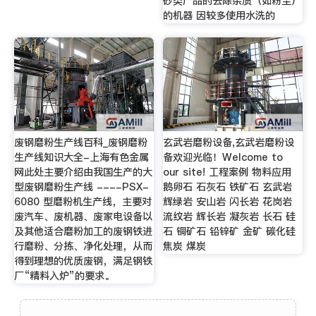
砂类产品的去除杂质（如粉尘）
的机器 因较多使用水洗的
废钢磨粉生产线百科_废钢磨粉
玄武岩磨粉设备,玄武岩磨粉设
生产线知识大全-上海有色金属
备欢迎光临！Welcome to
网此处主要介绍由我国生产的大
our site! 工程案例 物料应用
型废钢磨粉生产线 ----PSX-
鹅卵石 石灰石 铁矿石 玄武岩
6080 型磨粉机生产线，主要对
辉绿岩 安山岩 闪长岩 花岗岩
废汽车、废机器、废家电设备以
流纹岩 辉长岩 凝灰岩 长石 硅
及其他适合磨粉加工的废钢铁进
石 铜矿石 铅锌矿 金矿 碳化硅
行磨粉、分拣、净化处理，从而
焦炭 煤炭
得到理想的优质废钢，满足钢铁
厂“精料入炉”的要求。