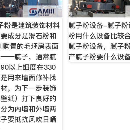
子粉是建筑装饰材料
腻子粉设备-腻子粉
主要成分是滑石粉和
粉用什么设备比较合
刚购置的毛坯房表面
腻子粉设备，腻子粉
色——腻子，通常腻
产腻子粉要什么设
90以上细度在330
子是用来墙面修补找
基材，为下一步装饰
贴壁纸）打下良好的
子分为内墙和外墙两
腻子要抵抗风吹日晒
大