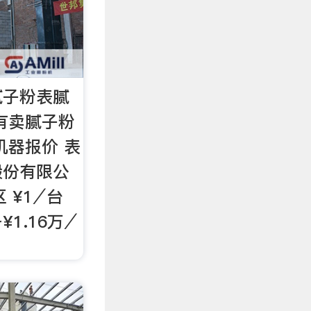
腻子粉表腻
有卖腻子粉
机器报价 表
股份有限公
 ¥1⁄台
1.16万⁄