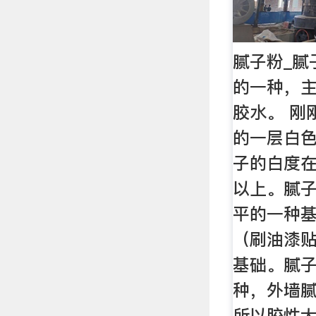
腻子粉_腻
的一种，
胶水。 刚
的一层白
子的白度在
以上。腻
平的一种
（刷油漆
基础。腻
种，外墙
所以胶性