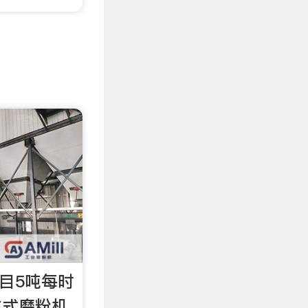
5目5吨每时
立式磨粉机