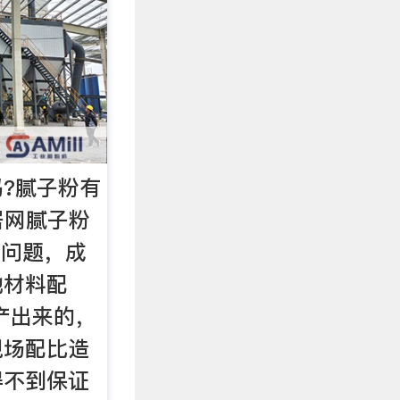
?腻子粉有
居网腻子粉
个问题，成
地材料配
产出来的，
现场配比造
得不到保证