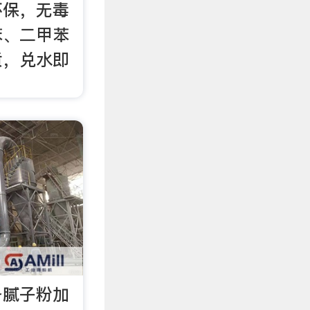
环保，无毒
苯、二甲苯
质，兑水即
备腻子粉加