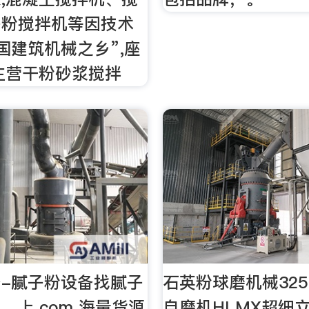
子粉搅拌机等因技术
国建筑机械之乡”,座
主营干粉砂浆搅拌
-腻子粉设备找腻子
石英粉球磨机械32
，上.com 海量货源
自磨机HLMX超细