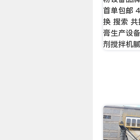
首单包邮 4
换 搜索 
膏生产设
剂搅拌机