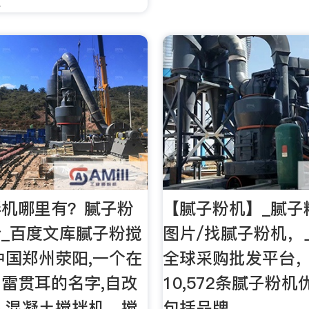
拌机哪里有？腻子粉
【腻子粉机】_腻子
_百度文库腻子粉搅
图片/找腻子粉机，上
中国郑州荥阳,一个在
全球采购批发平台
雷贯耳的名字,自改
10,572条腻子粉
,混凝土搅拌机、搅
包括品牌，。