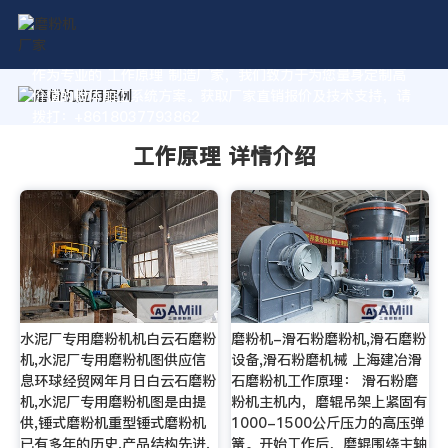
作为专业的 工作原理 制造厂家，我们致力于为您量身定制高
价值的粉体加工系统方案。获取厂家直销报价及技术支持，请
拨打：+8618037793862
工作原理 详情介绍
水泥厂专用磨粉机机白云石磨粉
磨粉机-滑石粉磨粉机,滑石磨粉
机,水泥厂专用磨粉机图供应信
设备,滑石粉磨机械 上海建冶滑
息环球经贸网年月日白云石磨粉
石磨粉机工作原理： 滑石粉磨
机,水泥厂专用磨粉机图是由提
粉机主机内，磨辊吊架上紧固有
供,锤式磨粉机重型锤式磨粉机
1000-1500公斤压力的高压弹
已有多年的历史,产品结构先进,
簧。开始工作后，磨辊围绕主轴