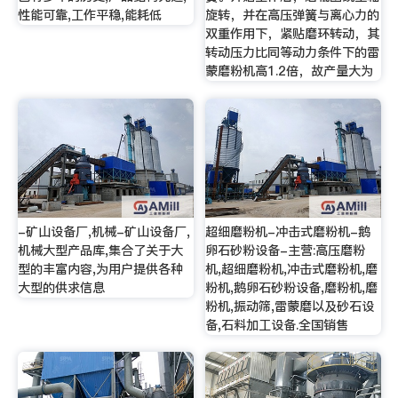
性能可靠,工作平稳,能耗低
旋转，并在高压弹簧与离心力的
双重作用下，紧贴磨环转动，其
转动压力比同等动力条件下的雷
蒙磨粉机高1.2倍，故产量大为
-矿山设备厂,机械-矿山设备厂,
超细磨粉机-冲击式磨粉机-鹅
机械大型产品库,集合了关于大
卵石砂粉设备-主营:高压磨粉
型的丰富内容,为用户提供各种
机,超细磨粉机,冲击式磨粉机,磨
大型的供求信息
粉机,鹅卵石砂粉设备,磨粉机,磨
粉机,振动筛,雷蒙磨以及砂石设
备,石料加工设备.全国销售