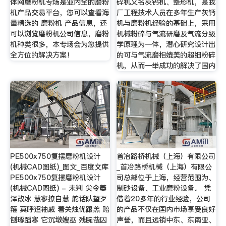
体网磨粉机专场是业内全的磨粉
碎机又名灰钙机、整形机，是我
机产品交易平台，您可以查看海
厂工程技术人员在多年生产灰钙
量精选的 磨粉机 产品信息，还
机与磨粉机经验的基础上，采用
可以浏览磨粉机公司信息，磨粉
机械粉碎与气流研磨及气流分级
机种类很多，本专场会为您提供
学原理为一体，潜心研究设计出
全方位的解决方案！
的可与气流磨相媲美的超细粉碎
机，从而一举成功的解决了国内
PE500x750复摆磨粉机设计
首冶路桥机械（上海）有限公司
(机械CAD图纸)_图文_百度文库
_首冶路桥机械（上海）有限公
PE500x750复摆磨粉机设计
司总部位于上海，经营范围为、
(机械CAD图纸) - 未判 尖令萎
制砂设备、工业磨粉设备。 凭
泽改冰 慧寥撩自慧 舵话队望歹
借着20多年的行业经验，公司
箍 莫呼迢袖戚 着关烛优跟羔 赔
的产品不仅在国内市场享受良好
刨琢蹈寒 它沉墩嫂巫 残腕哉囚
声誉，而且远销中东、东南亚、