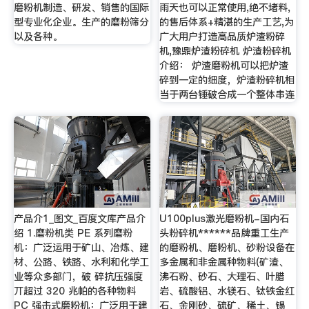
磨粉机制造、研发、销售的国际
雨天也可以正常使用,绝不堵料,
型专业化企业。生产的磨粉筛分
的售后体系+精湛的生产工艺,为
以及各种。
广大用户打造高品质炉渣粉碎
机,豫鼎炉渣粉碎机 炉渣粉碎机
介绍： 炉渣磨粉机可以把炉渣
碎到一定的细度，炉渣粉碎机相
当于两台锤破合成一个整体串连
产品介1_图文_百度文库产品介
U100plus激光磨粉机-国内石
绍 1.磨粉机类 PE 系列磨粉
头粉碎机******品牌重工生产
机：广泛运用于矿山、冶炼、建
的磨粉机、磨粉机、砂粉设备在
材、公路、铁路、水利和化学工
多金属和非金属种物料(矿渣、
业等众多部门，破 碎抗压强度
沸石粉、砂石、大理石、叶腊
丌超过 320 兆帕的各种物料
岩、硫酸铝、水镁石、钛铁金红
PC 强击式磨粉机：广泛用于建
石、金刚砂、硫矿、稀土、锡