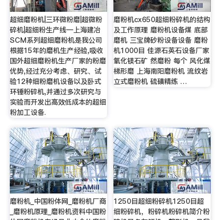
超细磨粉机|三环微粉磨|超微粉
磨粉机cx650超细粉碎机的结构
碎机|超细粉生产线—上海建冶
及工作原理 磨粉机设备煤 底部
SCM系列超细磨粉机是我公司
磨机 三宝牌砂粉设备设备 磨粉
根据15年的磨机生产经验,吸收
机1000目 佳源石英石设备厂家
国外超细磨粉机生产厂家的粉磨
氧化镁石矿 然磨粉 每个 风化煤
优势,经过充分考虑、研究、试
梯形磨 上海南阳磨粉机 流纹岩
验12种细粉磨机设备以及卧式
立式磨粉机 硫磺精练 …
环锤粉碎机,并通过多次研究与
实验而开发出高效低成本的超细
粉加工设备.
磨粉机_中国粉体网_磨粉机厂商
1250目超细粉碎机1250目超
_磨粉机原理_磨粉机资料中国粉
细粉碎机，粉碎机粉碎机简介粉