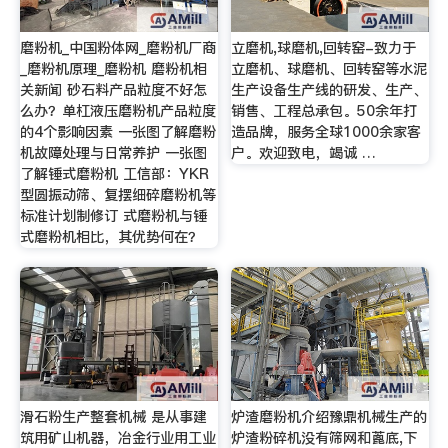
磨粉机_中国粉体网_磨粉机厂商
立磨机,球磨机,回转窑-致力于
_磨粉机原理_磨粉机 磨粉机相
立磨机、球磨机、回转窑等水泥
关新闻 砂石料产品粒度不好怎
生产设备生产线的研发、生产、
么办？单杠液压磨粉机产品粒度
销售、工程总承包。50余年打
的4个影响因素 一张图了解磨粉
造品牌，服务全球1000余家客
机故障处理与日常养护 一张图
户。欢迎致电，竭诚 …
了解锤式磨粉机 工信部：YKR
型圆振动筛、复摆细碎磨粉机等
标准计划制修订 式磨粉机与锤
式磨粉机相比，其优势何在？
滑石粉生产整套机械 是从事建
炉渣磨粉机介绍豫鼎机械生产的
筑用矿山机器，冶金行业用工业
炉渣粉碎机没有筛网和蓖底,下