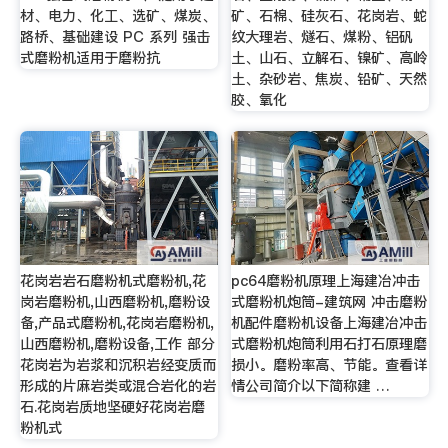
材、电力、化工、选矿、煤炭、
矿、石棉、硅灰石、花岗岩、蛇
路桥、基础建设 PC 系列 强击
纹大理岩、燧石、煤粉、铝矾
式磨粉机适用于磨粉抗
土、山石、立解石、镍矿、高岭
土、杂砂岩、焦炭、铅矿、天然
胶、氧化
花岗岩岩石磨粉机式磨粉机,花
pc64磨粉机原理上海建冶冲击
岗岩磨粉机,山西磨粉机,磨粉设
式磨粉机炮筒-建筑网 冲击磨粉
备,产品式磨粉机,花岗岩磨粉机,
机配件磨粉机设备上海建冶冲击
山西磨粉机,磨粉设备,工作 部分
式磨粉机炮筒利用石打石原理磨
花岗岩为岩浆和沉积岩经变质而
损小。磨粉率高、节能。查看详
形成的片麻岩类或混合岩化的岩
情公司简介以下简称建 …
石.花岗岩质地坚硬好花岗岩磨
粉机式