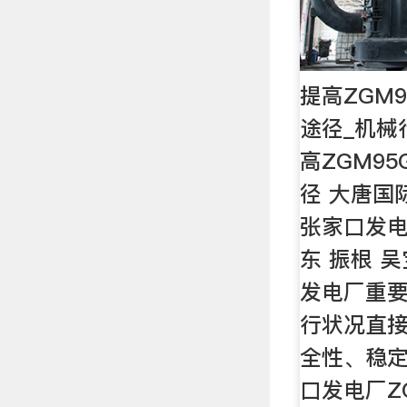
提高ZGM
途径_机械
高ZGM9
径 大唐国
张家口发电
东 振根 
发电厂重
行状况直
全性、稳
口发电厂Z