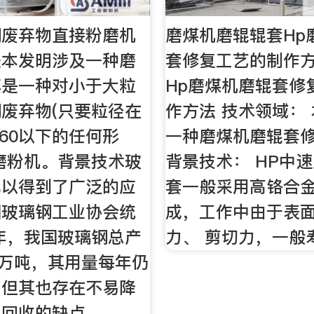
钢废弃物直接粉磨机
磨煤机磨辊辊套Hp
法本发明涉及一种磨
套修复工艺的制作方
其是一种对小于大粒
Hp磨煤机磨辊套修
废弃物(只要粒径在
作方法 技术领域：
0X60以下的任何形
一种磨煤机磨辊套
磨粉机。背景技术玻
背景技术： HP中
已以得到了广泛的应
套一般采用高铬合
国玻璃钢工业协会统
成，工作中由于表
7年，我国玻璃钢总产
力、 剪切力，一般
0万吨，其用量每年仍
，但其也存在不易降
及回收的缺点