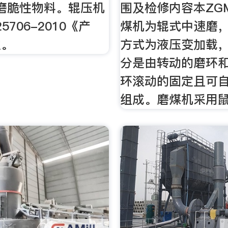
磨脆性物料。辊压机
围及检修内容本ZGM
5706-2010《产
煤机为辊式中速磨
定。
方式为液压变加载
分是由转动的磨环
环滚动的固定且可
组成。磨煤机采用