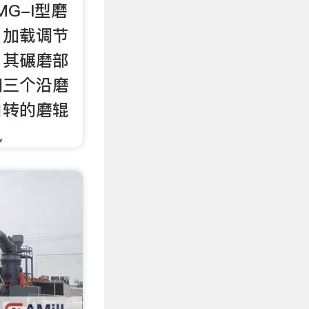
G-I型磨
，加载调节
，其碾磨部
和三个沿磨
自转的磨辊
鼠