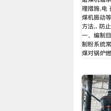
理措施.电
煤机振动
方法.. 
一、编制
制粉系统
煤对锅炉燃