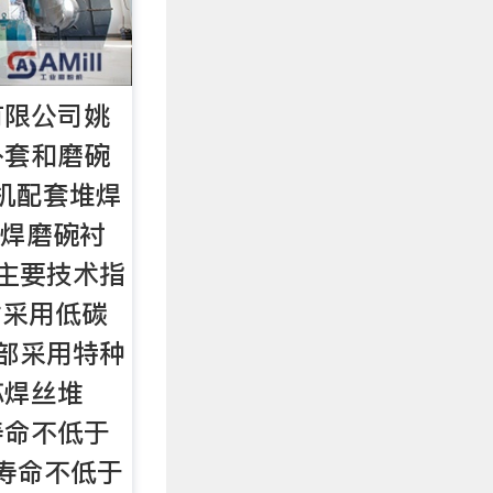
有限公司姚
外套和磨碗
煤机配套堆焊
堆焊磨碗衬
) 主要技术指
材采用低碳
外部采用特种
芯焊丝堆
寿命不低于
损寿命不低于