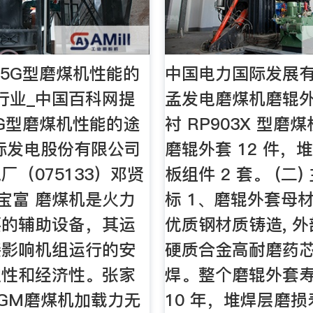
95G型磨煤机性能的
中国电力国际发展
行业_中国百科网提
孟发电磨煤机磨辊
5G型磨煤机性能的途
衬 RP903X 型磨
际发电股份有限公司
磨辊外套 12 件，
厂（075133）邓贤
板组件 2 套。 (二
吴宝富 磨煤机是火力
标 1、磨辊外套母
要的辅助设备，其运
优质钢材质铸造, 
接影响机组运行的安
硬质合金高耐磨药
定性和经济性。张家
焊。整个磨辊外套
GM磨煤机加载力无
10 年，堆焊层磨