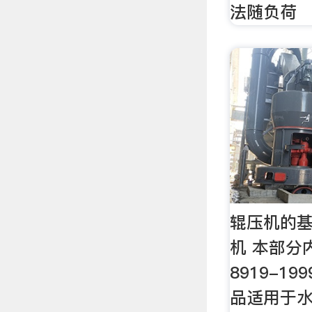
法随负荷
辊压机的
机 本部分
8919-1
品适用于