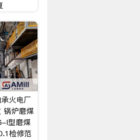
复
轴承火电厂
 锅炉磨煤
-I型磨煤
.1检修范