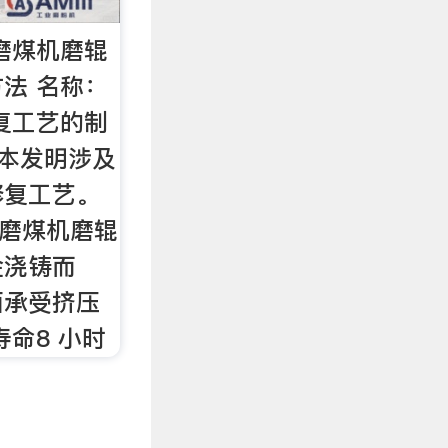
磨煤机磨辊
法 名称：
复工艺的制
 本发明涉及
修复工艺。
速磨煤机磨辊
金浇铸而
面承受挤压
寿命8 小时