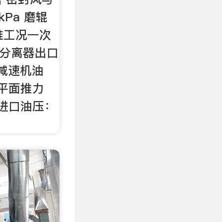
kPa 磨辊
标准工况一次
/s 分离器出口
 减速机油
机平面推力
机进口油压：