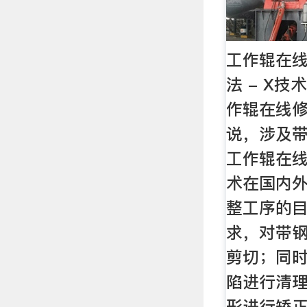
工作辊在
法 - X
作辊在线
说，涉及
工作辊在
术在国内
整工序的
求，对带
剪切；同
陷进行清
形进行矫