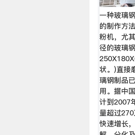
一种玻璃
的制作方
粉机，尤
径的玻璃钢
250X18
状。)直接
璃钢制品
用。据中
计到200
量超过27
快速增长
解，分化