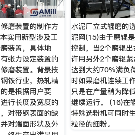
线修磨装置的制作方
水泥厂立式辊磨的选
技术本实用新型涉及工
泥网(15)由于磨辊
修磨装置，具体地
控制，当2个磨辊出
带有张力设定装置的
许用另外2个磨辊紧
线修磨装置。背景技
达到大约70％满负
外钢铁行业，热轧精
时如果磨机连续工作2
目的是根据用户要
只是在产量稍为降
钢进行长度及宽度的
继续运行。 (16)
时，对带钢表面的缺
特殊选粉机可同时生
理并对端面形状及外
粒径的细粉。
正，终生产出满足用