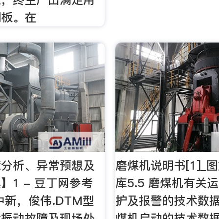
钢板。在
障分析、异常预想及
磨煤机说明书[1]_
】1 - 豆丁网参考
库5.5 磨煤机有关
中新，俊伟.DTM型
护及报警的技术数据 5
承振动故障及现场处
煤机启动的技术数据