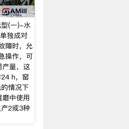
型(一)-水
是单独成对
故障时，允
急操作，可
荷产量，这
4 h，窑
低的情况下
在辊磨中使用
产2或3种