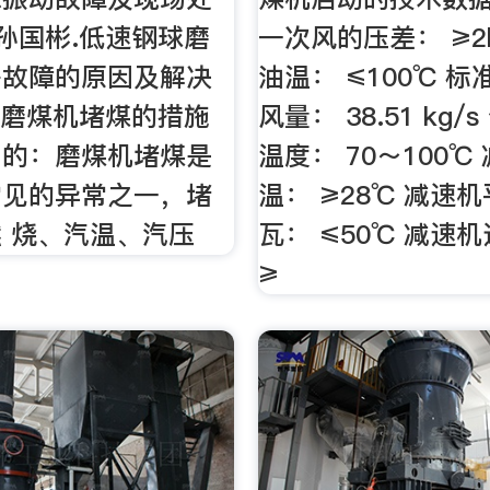
 孙国彬.低速钢球磨
一次风的压差： ≥2
等故障的原因及解决
油温： ≤100℃ 
防止磨煤机堵煤的措施
风量： 38.51 kg
目的：磨煤机堵煤是
温度： 70～100℃
常见的异常之一，堵
温： ≥28℃ 减速
 烧、汽温、汽压
瓦： ≤50℃ 减速
≥