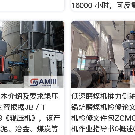
16000 小时，可反
基本介绍及要求辊压
低速磨煤机推力侧
内容根据JB／T
锅炉磨煤机检修论文
999《辊压机》，该产
机检修文件包ZGMG
水泥、冶金、煤炭等
机作业指导书0概述0