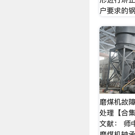
户要求的
磨煤机故
处理【合集
文献： 师
磨煤机轴