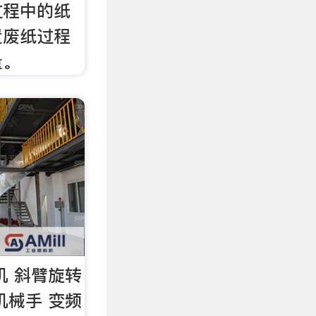
过程中的纸
置废纸过程
量。
机 斜臂旋转
机械手 变频