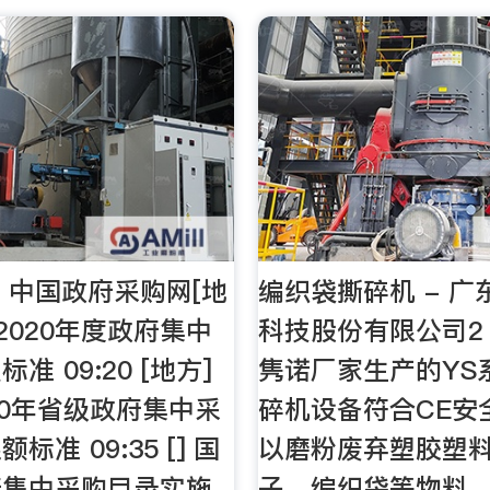
- 中国政府采购网[地
编织袋撕碎机 - 
2020年度政府集中
科技股份有限公司2
准 09:20 [地方]
隽诺厂家生产的YS
20年省级政府集中采
碎机设备符合CE安
准 09:35 [] 国
以磨粉废弃塑胶塑
府集中采购目录实施
子、编织袋等物料