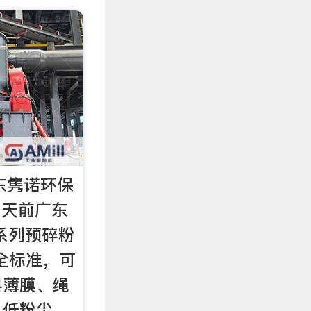
广东隽诺环保
 天前广东
系列预碎粉
全标准，可
料薄膜、绳
，低粉尘、