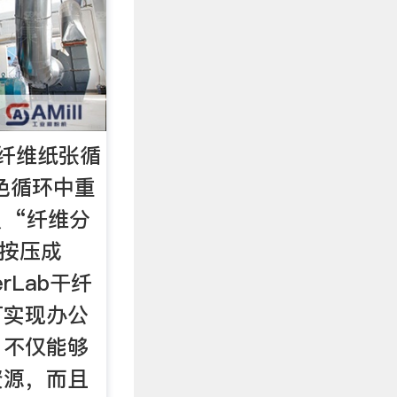
干纤维纸张循
色循环中重
、“纤维分
“按压成
rLab干纤
可实现办公
，不仅能够
资源，而且