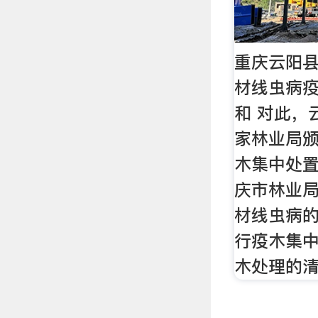
重庆云阳
材线虫病疫
和 对此，
家林业局
木集中处
庆市林业
材线虫病
行疫木集
木处理的清