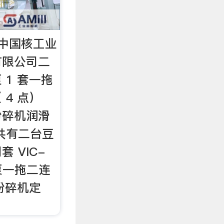
中国核工业
有限公司二
 1 套一拖
4 点）
粉碎机润滑
共有二台豆
 VIC-
滑泵一拖二连
粉碎机定