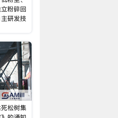
独立粉碎回
自主研发技
枯死松树集
案》的通知