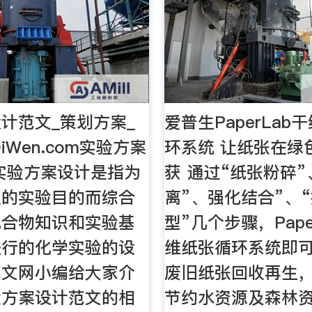
计范文_策划方案_
爱普生PaperLab
DiWen.com实验方案
环系统 让纸张在绿
实验方案设计是指为
获 通过“纸张粉碎”
定的实验目的而综合
离”、强化结合”、
化合物知识和实验基
型”几个步骤，Pape
进行的化学实验的设
维纸张循环系统即
范文网小编给大家介
废旧纸张回收再生
验方案设计范文的相
节约水资源及森林