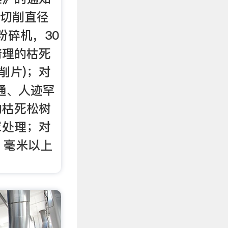
台切削直径
粉碎机，30
清理的枯死
削片)；对
通、人迹罕
的枯死松树
罩处理；对
8 毫米以上