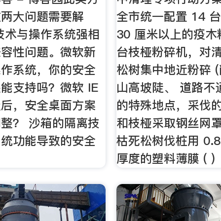
在两大问题需要解
全市统一配置 14 
技术与操作系统强相
30 厘米以上的疫木
兼容性问题。微软新
台枝桠粉碎机，对
操作系统，你的安全
松树集中地近粉碎 (
能支持吗？微软 IE
山高坡陡、 道路不
级后，安全桌面方案
的特殊地点，采伐
整？ 沙箱的隔离技
和枝桠采取钢丝网
系统功能导致的安全
枯死松树伐桩用 0.
厚度的塑料薄膜 ( )