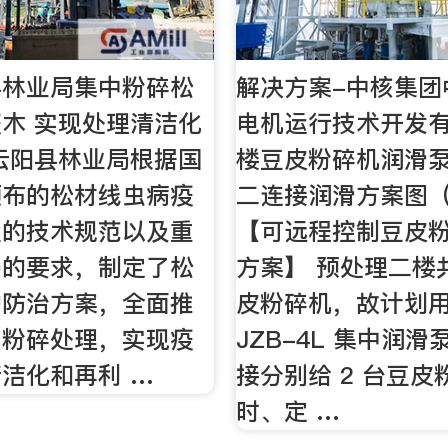
县林业局集中粉碎松
解决方案-中核集团
木 实现处理清洁化
电机运行技术开发
云阳县林业局根据国
楼豆皮粉碎机润滑泵
颁布的松材线虫病疫
二连接润滑方案图（ 
置的技术规范以及重
【可远程控制豆皮
局的要求，制定了松
方案】 预处理二楼
的防治方案，全面推
皮粉碎机，故计划用套
中粉碎处理，实现疫
JZB-4L 集中润
洁化和再利 …
接分别给 2 台豆皮
时、定 …