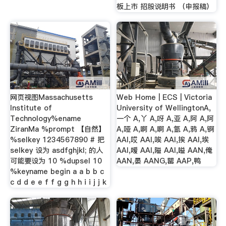
板上市 招股说明书 （申报稿）
网页视图Massachusetts
Web Home | ECS | Victoria
Institute of
University of WellingtonA,
Technology%ename
一个 A,丫 A,呀 A,亚 A,阿 A,阿
ZiranMa %prompt 【自然】
A,哑 A,啊 A,啊 A,氩 A,鸦 A,锕
%selkey 1234567890 # 把
AAI,哎 AAI,唉 AAI,挨 AAI,埃
selkey 设为 asdfghjkl; 的人
AAI,嗳 AAI,隘 AAI,嗌 AAN,俺
可能要设为 10 %dupsel 10
AAN,晏 AANG,罂 AAP,鸭
%keyname begin a a b b c
c d d e e f f g g h h i i j j k