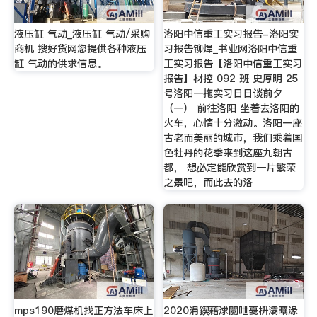
液压缸 气动_液压缸 气动/采购
洛阳中信重工实习报告-洛阳实
商机 搜好货网您提供各种液压
习报告铆焊_书业网洛阳中信重
缸 气动的供求信息。
工实习报告【洛阳中信重工实习
报告】材控 092 班 史厚明 25
号洛阳一拖实习日日谈前夕
（一） 前往洛阳 坐着去洛阳的
火车，心情十分激动。洛阳一座
古老而美丽的城市，我们乘着国
色牡丹的花季来到这座九朝古
都， 想必定能欣赏到一片繁荣
之景吧，而此去的洛
mps190磨煤机找正方法车床上
2020涓鍥藉浗闄呭戞枡灞曞湪