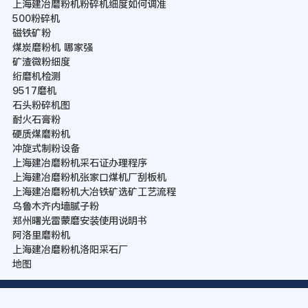
上海建冶磨粉机粉碎机细度如何调准
500粉碎机
磁铁矿粉
煤炭磨粉机 哪家强
矿渣微粉细度
绗磨机检测
9517磨机
石头粉碎机图
耐火石膏粉
硬质煤磨粉机
冲旋式制粉设备
上海建冶磨粉机采石证办理程序
上海建冶磨粉机张家口煤机厂刮板机
上海建冶磨粉机大冶铁矿选矿工艺流程
乌鲁木齐内墙腻子粉
郑州曙光雷蒙磨安装使用说明书
阿洛里磨粉机
上海建冶磨粉机洛阳采石厂
地图