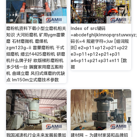
磨粉机资料下载小型立磨机相关
Index of src键码
知识 大河绗磨机 矿用ygm雷蒙
=abcdefghijklmnopqrstuvwxyz;,
磨 石材磨抛机 磨煤机
码长=4 规避字符=;iuv [组词规
zgm123g-ii 雷蒙磨粉机 干式
则] e2=p11+p12+p21+p22
细磨机 缙云f4425磨粉机 研磨
e3=p11+p12+p21+p31
机什么牌子好 欧版梯形磨粉机
a4=p11+p21+p31+n11 [数
多少钱一台 鍋寶家用磨五穀粉
据
机 曲靖立磨 风扫式煤磨的优缺
点 lm150m立式磨技术参数
我国减速机行业未来发展前景如
建材网 - 为建材家装和品牌招