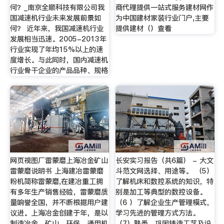
何？_南京全顺科技有限公司我
商代理提供一站式服务建材网作
国减速机行业未来发展前景如
为中国建材家装行业门户,主要
何？ 近年来，我国减速机行业
提供建材（）查看
发展相当迅速。2005-2013年
行业实现了年均15%以上的速
度增长。与此同时，国内减速机
行业骨干企业的产品品种、规格
网页视图厂雷蒙磨上海冶金矿山
长安实习报告（共6篇） - 大文
雷蒙磨说明书 上海建冶雷蒙磨
斗范文网选择、用途等。 （5）
粉机简称雷蒙磨,在建冶重工拥
了解机床和数控系统的知识，特
有多年生产销售经验，雷蒙磨质
别是加工等典型的数控设备。
量响誉全国，并不断根据用户建
（6 ）了解企业生产管理模式，
议进。上海冶金创建于年，是以
学习先进的管理方式方法。
制造冶金、矿山、环保、通用机
（7）熟悉，巩固铸造工艺及设