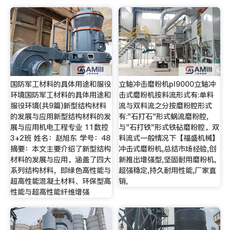
国防军工材料的具体用途和服役
立轴冲击磨粉机pl9000立轴冲
环境国防军工材料的具体用途和
击式磨粉机按料流形式有:单料
服役环境(共9篇)新型结构材料
流与双料流之分按磨粉腔形式
的发展与应用新型结构材料的发
有:"石打石"形式蜗流磨粉腔,
展与应用机电工程专业 11数控
与"石打铁"形式铁砧磨粉腔。双
3+2班 姓名：赵旭东 学号：48
料流式一般情况下【福盛机械】
摘要：本文主要介绍了新型结构
冲击式磨粉机,总结市场经验,创
材料的发展与应用。涵盖了四大
新推出增强型,坚固耐用磨粉机,
系列结构材料，即绿色高性能与
超强稳定,持久耐用性能,厂家直
超高性能混凝土材料、环保型高
销,
性能与超高性能纤维增强