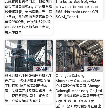
从现在做起珍惜用水，积极向西
thanks to xiaolinzi, who
南灾区捐款献爱心，广大青年纷
allows us to redistribute
纷慷慨解囊，伸出援助之手，截
### this table under GPL.
止目前，共为西南灾区募集爱心
SCIM_Generi
善款9800元，此次所捐献的款
项由市公司转交给省红十字会，
用来为西南
格林垳磨机中国设备网绗磨机生
Chengdu Dahongli
产厂家 - 格林绗磨机经常在加
Machinery Co.,Ltd.成都大宏
工时报警HAZ 编码器断线故
立机器股份有限公司 Chengdu
障，关机再开机又可以运行一会
Dahongli Machinery Co.,Ltd.
儿。现已更换数据线，还会报
（四川省成都市大邑县晋原镇工
警，分析是编码信号不好。
业大道128 号（经济开发
区）） 公开发行股票并在创业