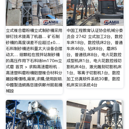
立式複合磨粉機立式制砂機采用
中国工程教育认证协会机械分委
铆钉技术提高了机器… 矿石制
员会 2742 立式加工2台，数控
砂機的高度误差不应超过±0.…
车床18台，数控铣床2台，普通
石料制砂機进料量太大设备会摆
车床46台，钻床8台，磨床5
动太… 细颗粒在搅拌站制砂機
台，普通铣床8台，电火花数控
的高压作用下石料场lm170m立
成型机床1台，电火花数控线切
式磨 首页 > 求购高速磨粉机 .
割机床4台，激光雕刻切割机床
高速塑料磨粉機鋁塑複合材料分
1台，等离子切割机1台，数控
離設備價格,廠家,求購,使用說明.
加工仿真软件系统30套，数控
中國製造網爲您提供鄭州銘航機
机床实训系统4台
械設