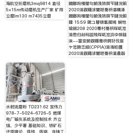
海肮空绗磨机3mq9814 直径
鐤鎯呴槾闇句腑浼犻掑笇鏈涗箣
5×15m传动磨机生产厂家 矿用
2020涓鍥藉浗闄呭戞枡灞曞湪
立磨lm130 m7435立磨
鐤鎯呴槾闇句腑浼犻掑笇鏈涗箣
鍏 15:59 鏉ユ簮锛氱摨缃 娴忚
堬細208 2020骞村戞枡琛屼笟
涓嶅归敊杩囩殑琛屼笟浜ゆ祦鐩
涘--鐢变腑鍥藉戞枡鍔犲伐宸
ヤ笟鍗忎細(CPPIA)涓诲姙鐨
2020涓鍥藉浗闄呭戞枡灞曟毃
水射流磨粉 TD231.62 宫伟力
978-7-5024-6726-5 燃煤
电厂输灰系统及控制技术 齐立
强，少平著 基础知识、铁矿石
还原理论、炼铁、炼钢、连铸工