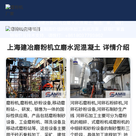
作为专业的 上海建冶磨粉机立磨水泥混凝土 制造厂家，我们
致力于为您量身定制高价值的粉体加工系统方案。获取厂家直
销报价及技术支持，请拨打：+8618037793862
上海建冶磨粉机立磨水泥混凝土 详情介绍
磨粉机,磨粉机,砂粉设备,移动磨
河卵石磨粉机,河卵石粉碎机,河
粉站-、研发、销售为一体的国
卵石砂粉设备,河卵石制砂生产
际性供应商，产品包括磨粉制砂
线 河卵石加工主要可分为磨粉
设备、工业磨粉机、筛洗设备及
机的粗碎、式磨粉机或磨粉机的
移动式磨粉站等，这些设备主要
中细碎和砂粉设备的制砂整形三
用于砂石骨料加工、采矿、建筑
个阶段。具体加工流程如下: 地