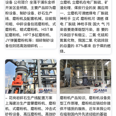
设备 公司简介 坐落于浦东金桥
立磨机 立磨机在电厂脱硫、矿
开发区金桥路，主要产品即为磨
渣处理、煤炭行业的发 展应用
粉设备、制砂设备、砂石生产
一、立磨机可谓燃煤电 厂脱硫
线、磨粉机及配套机械。目前我
神枪手 立式 磨粉机可 谓燃 煤
司粗、中碎设备包括磨粉机、式
电 厂脱硫 神枪手我 国大 气 污
磨粉机、辊式磨粉机、HST单
染首要是煤烟型污染，首 要的
缸磨粉机、HPT多缸磨粉机、
污染因子有烟尘、二氧 化硫和
JY弹簧磨粉机等；细碎制砂设
氮氧化物，我国二氧 化硫排放
备包则括高效细碎机 …
的总量的 87%都来 自于煤的燃
烧。
- 花岗岩碎石生产线配置方案
磨粉机产品知识，磨粉机设备类
上海建冶生产雷蒙磨粉机、磨粉
型工作原理，磨粉机促销给你提
机、式磨粉机、磨粉机、冲击式
供不错质的服务，近年来我公司
砂粉设备、高压磨粉机、高效砂
在吸取国内外先进经验的基础