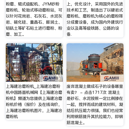
粉磨、辊式级配机、JYM砂粉
上，优化设计，采用国外的先进
磨粉机、轮胎式移动磨粉站，可
技术和工艺，制造出了以硬岩式
以针对花岗岩、石灰石、水泥灰
磨粉机、磨粉机为核心的磨粉筛
岩、碳化硅、重晶石、膨润土、
分成套设备，成为国内外建筑行
铝矾土等矿石粘土进行磨粉、粉
业以及高等级铁路、公路的设
磨、加工。
备.
上海建冶磨粉机_上海建冶磨粉
废弃混凝土做成石子的设备哪里
机中国路面机械网【上海建冶磨
有卖？ - 点击1717次 混凝土
粉机】频道为您提供上海建冶磨
是砂石、水泥按照一定比例掺在
粉机价格（报价）及在线询价，
一起，搅拌而成的建筑材料，凝
上海建冶磨粉机图片，上海建冶
结后抗压能力很强，我们也经常
磨粉机
利用钢筋提升其抗拉能力，即钢
筋混凝土。