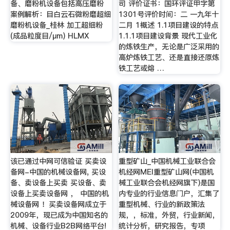
备、磨粉机设备包括高压磨粉
司 评价证书：国环评证甲字第
案例解析：目白云石微粉磨超细
1301号评价时间：二 一九年十
磨粉机设备_桂林 加工超细粉
二月 1概述 1.1项目建设的特点
(成品粒度目/μm) HLMX
1.1.1项目建设背景 现代工业化
的炼铁生产，无论是广泛采用的
高炉炼铁工艺、还是直接还原炼
铁工艺或熔 …
该已通过中网可信验证 买卖设
重型矿山_中国机械工业联合会
备网-中国的机械设备网, 买设
机经网MEI重型矿山网(中国机
备、卖设备上买卖 买设备、卖
械工业联合会机经网旗下)是国
设备上买卖设备网 ， 中国的机
内专业的行业信息门户，汇集了
械设备网 ！买卖设备网成立于
重型机械、行业的新政策法
2009年，现已成为中国知名的
规，，标准，外贸，行业新闻，
机械、设备行业B2B网络平台!
统计分析，研究报告，专项