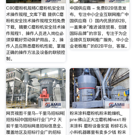
C80磨粉机规格C磨粉机安全技
中国供应商 - 免费B2B信息发
术操作规程_文库下载 提供C磨
布，专注中小企业互联网推广中
粉机安全技术操作规程文档免费
国供应商（）国内优质的B2B，
下载，摘要:C磨粉机安全技术操
一直秉承“推进诚信贸易、创建
作规程1、操作人员进入岗位必
国际品牌”的宗旨，专注于为企
须穿戴好劳动保护用品。2、操
业提供互联网推广服务，中小企
作人员应熟悉磨粉机性能，掌握
业老板推广的B2B平台，客服。
正确的操作方法及设备的联锁控
制。
网页视图千里马-千里马招标网|
粉末涂料磨粉机粉末乾燥机_
招投标|中国招标行业门户2 天
pre:佛山正大立磨机械next:粉
前千里马招标网是招标信息全、
末涂料 磨粉设备安装 粉碎石头
覆盖地区及招标行业广的招标
小料机器哪里有卖多少钱 粉末