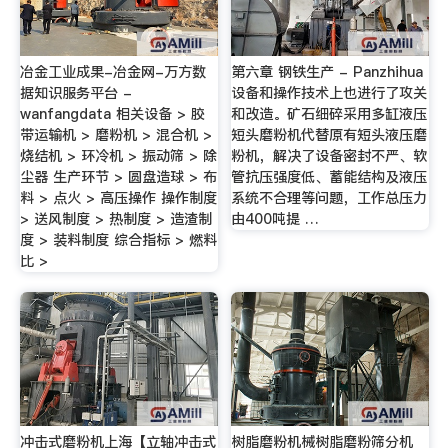
冶金工业成果-冶金网-万方数
第六章 钢铁生产 - Panzhihua
据知识服务平台 -
设备和操作技术上也进行了攻关
wanfangdata 相关设备 > 胶
和改造。矿石细碎采用多缸液压
带运输机 > 磨粉机 > 混合机 >
短头磨粉机代替原有短头液压磨
烧结机 > 环冷机 > 振动筛 > 除
粉机，解决了设备密封不严、软
尘器 生产环节 > 圆盘造球 > 布
管抗压强度低、蓄能结构及液压
料 > 点火 > 高压操作 操作制度
系统不合理等问题，工作总压力
> 送风制度 > 热制度 > 造渣制
由400吨提 …
度 > 装料制度 综合指标 > 燃料
比 >
冲击式磨粉机上海【立轴冲击式
树脂磨粉机械树脂磨粉筛分机