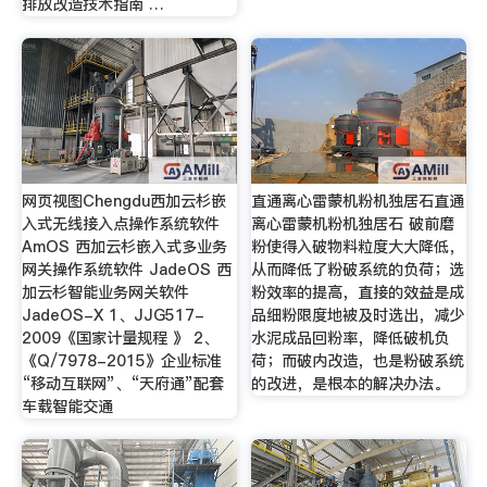
排放改造技术指南 …
网页视图Chengdu西加云杉嵌
直通离心雷蒙机粉机独居石直通
入式无线接入点操作系统软件
离心雷蒙机粉机独居石 破前磨
AmOS 西加云杉嵌入式多业务
粉使得入破物料粒度大大降低，
网关操作系统软件 JadeOS 西
从而降低了粉破系统的负荷；选
加云杉智能业务网关软件
粉效率的提高，直接的效益是成
JadeOS-X 1、JJG517-
品细粉限度地被及时选出，减少
2009《国家计量规程 》 2、
水泥成品回粉率，降低破机负
《Q/7978-2015》企业标准
荷；而破内改造，也是粉破系统
“移动互联网”、“天府通”配套
的改进，是根本的解决办法。
车载智能交通