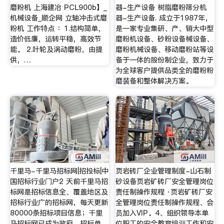
磨粉机 上海建冶 PCL900b】_
器-生产设备 树脂磨粉筛分机
机械设备_顺企网 立轴冲击式磨
器-生产设备. 成立于1987年，
粉机 工作特点 ：1.结构简单，
是一家专业集研、产、销大中型
造价低廉，运转平稳，高效节
磨粉机设备、砂粉设备械设备、
能。 2.叶轮及涡动磨粉，由提
磨粉机械设备、移动磨粉站等设
供，…
备于一体的股份制企业，致力于
为全球客户提供品类全的磨粉粉
磨装备和整体解决方案。
千里马-千里马招标网|招投标|中
页岩砖厂企业管理制度-山石制
国招标行业门户2 天前千里马招
砂设备页岩矿砖厂安全管理岗位
标网是招标信息全、覆盖地区及
责任制操作规程 ·页岩矿砖厂安
招标行业广的招标网，每天更新
全管理岗位责任制操作规程、会
80000条招标项目信息；千里
员加入VIP。4、组织领导本单
马招标网已成为政府、招标单
位职工的安全教育培训工作和安