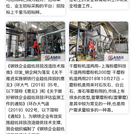
位、业主招标采购的平台；招投
全检查工作。
标上千里马招标网。
《钢铁企业超低排放改造技术指
干磨粉机湿两用-上海粉磨科技
南》印发_钢企网为落实《关于
干湿两用磨粉机300型 干磨粉
推进实施钢铁行业超低排放的意
机湿两用2018年10月27日 -
见》(环大气〔2019〕35号，
磨粉机是用来对石灰石、白云
以下简称《意见》)和《关于做
石、滑石等磨粉用的,市场上有
好钢铁企业超低排放评估监测工
很多的类型,雷蒙磨粉机(雷蒙磨)
作的通知》(环办大气函
是其中较为常见的一种,也是用
〔2019〕922号，以下简称
户需求量较多的一种高。
《通知》)，为钢铁企业有效实
施超低排放改造提供技术支撑，
我会组织编制了《钢铁企业超低