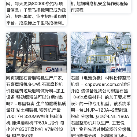
网，每天更新80000条招标项
机 超细粉磨机安全操作规程操
目信息；千里马招标网已成为政
作规程
府、招标单位、业主招标采购的
平台；招投标上千里马招标网。
网页视图石膏磨粉机生产厂家,
石墨（电池负极）材料粉碎整形
石膏磨粉机多少钱,石膏磨粉机
机组 - cnpowder.com.cn详细
价格建筑垃圾磨粉做骨料-加工
介绍 该设备是我公司根据石墨
设备 移动磨粉站可以分期付款
（电池负极材料）的加工要求而
吗？-哪里有卖 生产的磨粉机质
设计的一种专用机型。该系统采
量好 粘土粗破机 粉碎机产量
用一台LNJP-120A-2型射流
700T/H 330MW机组捞碎渣
粉碎 分级机 及两台LNI-180A
机 原煤磨粉机FP63AL报价 每
石墨整形机并联生产. 工艺说
小时产850T磨粉机 V7制砂设
明：物料先通过射流粉碎分级机
备 时产350吨
进行粉碎分级，出料粒度为5-