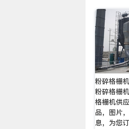
粉碎格栅机
粉碎格栅
格栅机供
品，图片
息，为您