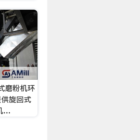
式磨粉机环
提供旋回式
机…