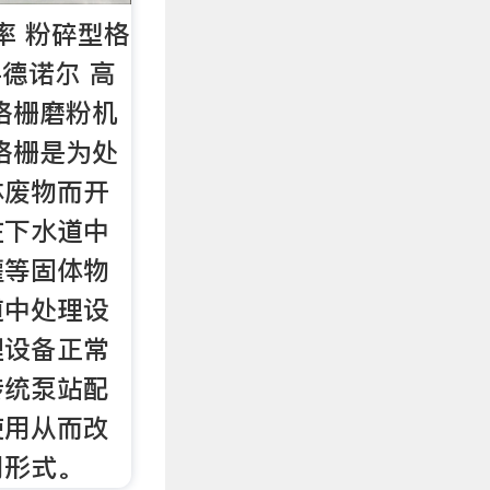
率 粉碎型格
-德诺尔 高
格栅磨粉机
格栅是为处
体废物而开
在下水道中
罐等固体物
道中处理设
理设备正常
传统泵站配
使用从而改
用形式。