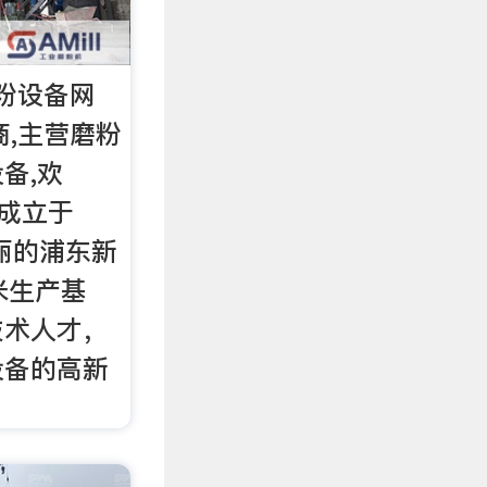
砂粉设备网
应商,主营磨粉
备,欢
 成立于
美丽的浦东新
米生产基
技术人才，
设备的高新