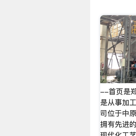
--首页是
是从事加
司位于中
拥有先进
现代化工