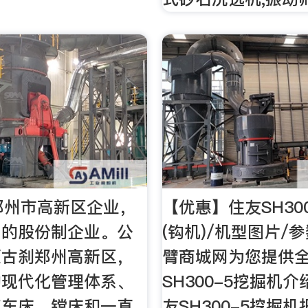
郑州市高新区企业，
【优惠】住友SH30
工的股份制企业。公
(钩机)/机型图片/
原古刹郑州高新区，
臂商城网为您提供
的现代化管理体系、
SH300-5挖掘机
艺车床、镗床和一直
友SH300-5挖掘