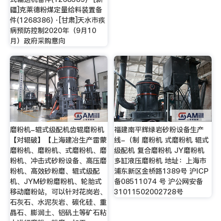
疆]克莱德粉煤定量给料装置备
件(1268386) ·[甘肃]天水市疾
病预防控制2020年（9月10
月）政府采购意向
磨粉机-辊式级配机齿辊磨粉机
福建南平辉绿岩砂粉设备生产
【对辊破】【上海建冶生产雷蒙
线-（制 磨粉机 式磨粉机 辊式
磨粉机、磨粉机、式磨粉机、磨
级配机 复合磨粉机 JY磨粉机
粉机、冲击式砂粉设备、高压磨
多缸液压磨粉机 地址：上海市
粉机、高效砂粉磨、辊式级配
浦东新区金桥路1389号 沪ICP
机、JYM砂粉磨粉机、轮胎式
备08511074 号 沪公网安备
移动磨粉站，可以针对花岗岩、
31011502002728号
石灰石、水泥灰岩、碳化硅、重
晶石、膨润土、铝矾土等矿石粘