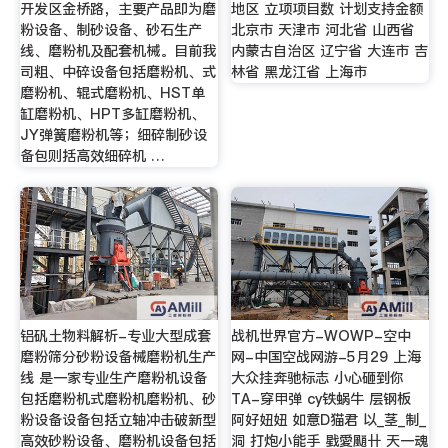
开发区金桥路，主要产品即为磨
地区 立项项目数 计划支持金额
粉设备、制砂设备、砂石生产
北京市 天津市 河北省 山西省
线、磨粉机及配套机械。目前我
内蒙古自治区 辽宁省 大连市 吉
司粗、中碎设备包括磨粉机、式
林省 黑龙江省 上海市
磨粉机、辊式磨粉机、HST单
缸磨粉机、HPT多缸磨粉机、
JY弹簧磨粉机等；细碎制砂设
备包则括高效细碎机 …
铝矾土物料解析-专业大型成套
战机世界官方-WOWP-空中
磨粉筛分砂粉设备械磨粉机生产
网-中国空战网游-5月29 上海
线 是一家专业生产磨粉机设备
大众挂奔驰标志 小心砸到你
包括磨粉机式磨粉机磨粉机、砂
TA-穿甲弹 cy铁蜗牛 层钢板
粉设备设备包括立轴冲击破新型
阿好妞妞 如意D猫君 以_茎_制_
高效砂粉设备、磨粉机设备包括
洞 打炮小能手 戥愛颵卄 天一魂