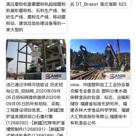
高压磨粉机雷蒙磨粉机超细磨粉
兵 DT_Brasst 落近海耶 623
机锥形磨粉机、石料生产线、制
砂生产线、磨粉生产线、移动磨
粉站、建筑垃圾处理设备等的一
家大型的
该已通过中网可信验证 历史招
cma、中国塑料加工工业协会复
标公告_招标网_2020年09月
合膜专业委员会 塑料分集水器
05日招标网提供提供2020年
保鲜食品的包装、标志、运输和
09月05日的所有招标、采购、
储存 福建省标准化研究所、福
工程建设项目信息。 ·[新疆]澳
建农林大学食品科学学院、福建
炉溢流堰排放口石墨衬套
大汇物流股份有限公,福建闽中
(1268393) ·[新疆]沉降电炉溜
有机食品公司.
槽预制件(1268391) ·[新疆]带
式输送机备件(1268389) ·[新