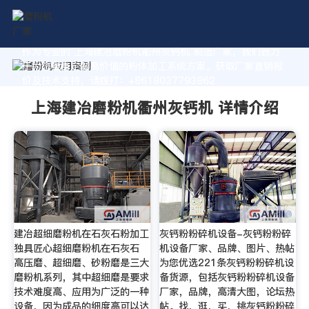
作为专业的 上海建冶磨粉机衢州灰钙机 制造厂家，我们致力
于为您量身定制高价值的粉体加工系统方案。获取厂家直销报
价及技术支持，请拨打：+8618037793862
上海建冶磨粉机衢州灰钙机 详情介绍
建冶超细磨粉机在石灰石粉加工
灰钙粉粉碎机设备-灰钙粉粉碎
独具匠心超细磨粉机在石灰石
机设备厂家、品牌、图片、热帖
高压磨、超细磨、砂粉磨是三大
为您优选221条灰钙粉粉碎机设
磨粉机系列，其中超细磨是要求
备货源，包括灰钙粉粉碎机设备
技术难度高、应用为广泛的一种
厂家，品牌，高清大图，论坛热
设备，因为成品的细度高可以达
帖。找，逛，买，挑灰钙粉粉碎