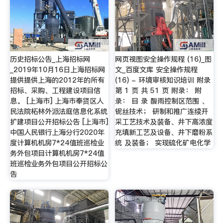
历史招标公告_上海招标网
网页视图安全操作规程 (16)_图
_2019年10月16日上海招标网
文_百度文库 安全操作规程
提供提供上海的2012年的所有
(16) - 环境审核知识培训 附录
招标、采购、工程建设项目信
第 1 页 共 51 页 附录： 附
息。 [上海市] 上海市奉贤区人
录： 目 录 酸雨控制区范围 、
民法院柘林外派法庭信息化系统
铌丝技术； 研制和推广连续开
扩建项目公开招标公告 [上海市]
采工艺技术及装备、井下高浓度
中国人民银行上海分行2020年
充填新工艺及设备、井下磨粉系
度计算机机房7*24值班巡检业
统 及装备； 实现硫化矿电化学
务外包项目计算机机房7*24值
班巡检业务外包项目公开招标公
告