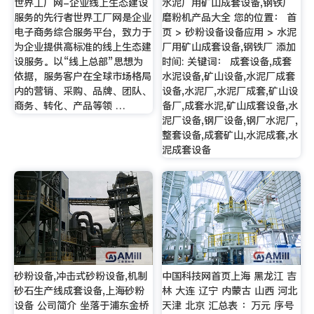
世界工厂网-企业线上生态建设
水泥厂用矿山成套设备,钢铁厂
服务的先行者世界工厂网是企业
磨粉机产品大全 您的位置： 首
电子商务综合服务平台，致力于
页 > 砂粉设备设备应用 > 水泥
为企业提供高标准的线上生态建
厂用矿山成套设备,钢铁厂 添加
设服务。以“线上总部”思想为
时间: 关键词： 成套设备,成套
依据，服务客户在全球市场格局
水泥设备,矿山设备,水泥厂成套
内的营销、采购、品牌、团队、
设备,水泥厂,水泥厂成套,矿山设
商务、转化、产品等领 …
备厂,成套水泥,矿山成套设备,水
泥厂设备,钢厂设备,钢厂水泥厂,
整套设备,成套矿山,水泥成套,水
泥成套设备
砂粉设备,冲击式砂粉设备,机制
中国科技网首页上海 黑龙江 吉
砂石生产线成套设备,上海砂粉
林 大连 辽宁 内蒙古 山西 河北
设备 公司简介 坐落于浦东金桥
天津 北京 汇总表 ：万元 序号